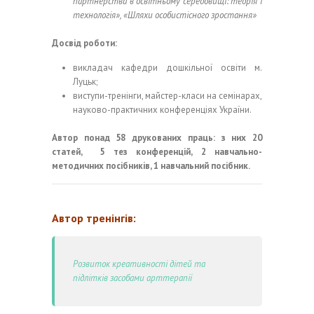
партнерства в освітньому середовищі: теорія і
технологія», «Шляхи особистісного зростання»
Досвід роботи:
викладач кафедри дошкільної освіти м.
Луцьк;
виступи-тренінги, майстер-класи на семінарах,
науково-практичних конференціях України.
Автор
понад 58
друкованих
праць
: з них
20
статей,
5
тез конференцій,
2
навчально-
методичних
посібників, 1 навчальний посібник.
Автор тренінгів:
Розвиток креативності дітей та
підлітків засобами арттерапії