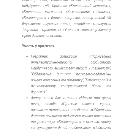
побудувати себе Красиво», «Креативний активізм»,
«Креативне мислення», «Казкотерапія з дітьми»,
«Казкотерапія і дитячі капризи». Автор понад 58
друкованих наукових праць, розробник спецкурсів.
Теоретик і практик із 29-річним стажем роботи у
сфері дошкільної освіти.
Участь у проєктах
Розробник спецкурсів «Формування
інтелектуально-творчої особистості
майбутнього вихователя: теорія і технологія”,
”Обдарована дитина: психолого-педагогічні
основи виявлення та розвитку”, “Казкотерапія в
психологічному консультуванні дітей та
дорослих”
Автор книги для читання «Малечі про цікаві
речі», етюдів «Присмак кавових зерен»,
навчально-методичних посібників «Обдарована
дитина: психолого-педагогічні основи виявлення
та розвитку», «Казкотерапія в психологічному
консультуванні дітей та дорослих», «Педагогіка