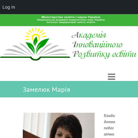
Log In
Замелюк Марія
Канди
датка
педаг
огічни