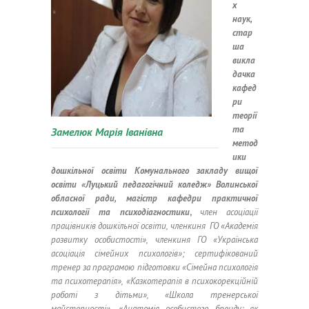
х
наук,
стар
ша
викла
дачка
кафед
ри
теорії
та
Замелюк Марія Іванівна
метод
ики
дошкільної освіти Комунального закладу вищої
освіти «Луцький педагогічний коледж» Волинської
обласної ради, магістр кафедри практичної
психології та психодіагностики
,
член асоціації
працівників дошкільної освіти, членкиня ГО «Академія
розвитку особистості», членкиня ГО «Українська
асоціація сімейних психологів»; сертифікований
тренер за програмою підготовки «Сімейна психологія
та психотерапія», «Казкотерапія в психокорекційній
роботі з дітьми», «Школа тренерської
майстерності», «Анатомія особистого бренду: як