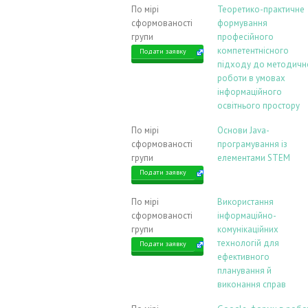
По мірі
Теоретико-практичне
сформованості
формування
групи
професійного
компетентнісного
Подати заявку
підходу до методичн
роботи в умовах
інформаційного
освітнього простору
По мірі
Основи Java-
сформованості
програмування із
групи
елементами STEM
Подати заявку
По мірі
Використання
сформованості
інформаційно-
групи
комунікаційних
технологій для
Подати заявку
ефективного
планування й
виконання справ