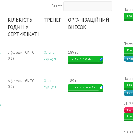
Search:
Пост
Под
КІЛЬКІСТЬ
ТРЕНЕР
ОРГАНІЗАЦІЙНИЙ
ГОДИН У
ВНЕСОК
СЕРТИФІКАТІ
Пост
Под
с
3 (кредит ЄКТС -
Олена
189 грн
0,1)
Бурдун
Оплатити онлайн
ГХЗ
Пост
6 (кредит ЄКТС -
Олена
189 грн
Под
0,2)
Бурдун
Оплатити онлайн
ГХЗ
21-27
ля
Груз
Под
и
30.0