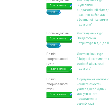
Постійнодіючий
Дистанційний курс
"Супервізія:
Подати заявку
андрагогічний підхід 
ГХЗВ
практичні кейси для
ефективної підтримки
педагогів"
Постійнодіючий
Дистанційний курс
“Педагогічна
Подати заявку
інтернатура від А до Я
ГХЗВ
По мірі
Дистанційний курс
сформованості
"Цифрові інструменти 
групи
освітній діяльності
педагога"
Подати заявку
По мірі
Формування ключови
сформованості
компетентностей
групи
учителя, необхідних
для успішного
Подати заявку
проходження
сертифікації