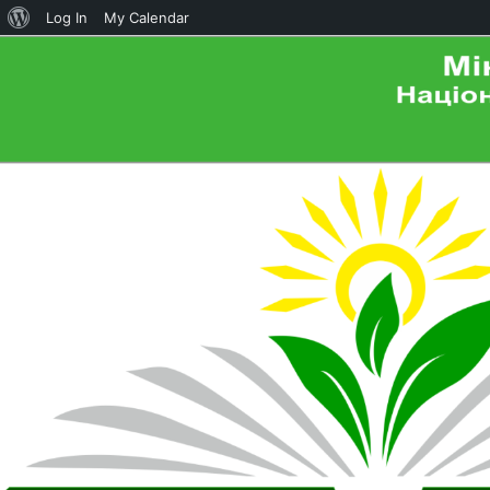
About
Log In
My Calendar
WordPress