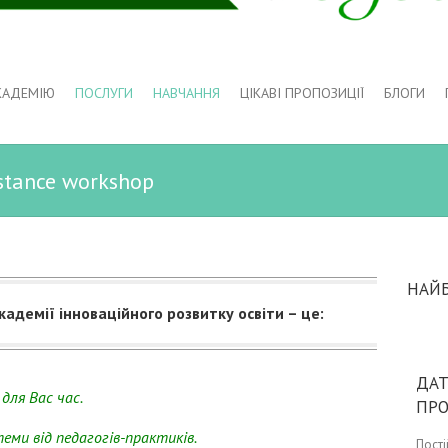
КАДЕМІЮ
ПОСЛУГИ
НАВЧАННЯ
ЦІКАВІ ПРОПОЗИЦІЇ
БЛОГИ
tance workshop
НАЙ
адемії інноваційного розвитку освіти – це:
ДАТ
для Вас час.
ПР
ми від педагогів-практиків.
Пост