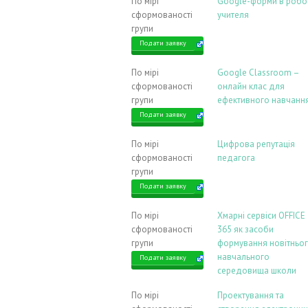
По мірі
Google-форми в робо
сформованості
учителя
групи
Подати заявку
По мірі
Google Classroom –
сформованості
онлайн клас для
групи
ефективного навчанн
Подати заявку
По мірі
Цифрова репутація
сформованості
педагога
групи
Подати заявку
По мірі
Хмарні сервіси OFFICE
сформованості
365 як засоби
групи
формування новітньо
навчального
Подати заявку
середовища школи
По мірі
Проектування та