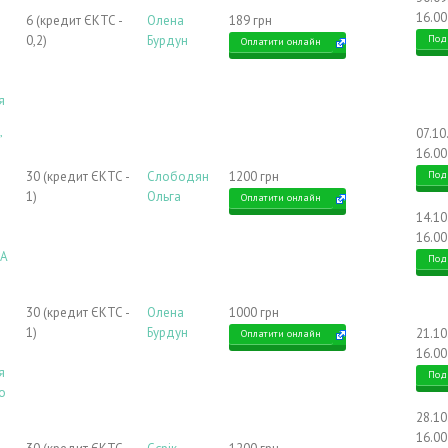
16.00
6 (кредит ЄКТС -
Олена
189 грн
0,2)
Бурдун
Под
Оплатити онлайн
я
07.10
”
16.00
30 (кредит ЄКТС -
Слободян
1200 грн
Под
1)
Ольга
Оплатити онлайн
14.1
16.00
ТА
Под
30 (кредит ЄКТС -
Олена
1000 грн
1)
Бурдун
21.1
Оплатити онлайн
16.00
я
Под
о
28.1
16.00