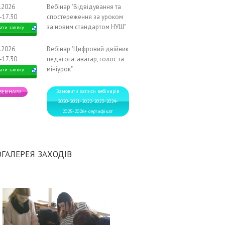
2.2026
Вебінар "Відвідування та
-17.30
спостереження за уроком
за новим стандартом НУШ"
ати заявку
2.2026
Вебінар "Цифровий двійник
-17.30
педагога: аватар, голос та
мініурок"
ати заявку
Замовити записи вебінарів
 ВЕБІНАРИ
2020-2021-2022-2023-2024-
2025-2026+ сертифікат
ГАЛЕРЕЯ ЗАХОДІВ