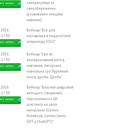
саморегуляції та
ати заявку
самозбереження
(розвиваємо емоційні
навички)"
1.2026
Вебінар "Все для
-17.30
наставника в педагогічній
інтернатурі ЗЗСО"
ати заявку
1.2026
Вебінар "Ігри як
-17.30
альтернативний метод
навчання. Авторська
ати заявку
навчальна гра "Буремний
похід дроби. Дроби"
1.2026
Вебінар "Власний цифровий
-17.30
методист: створюємо
персонального ШІ-
ати заявку
асистента на своїх
матеріалах (Gemini
Notebook, Gemini Gems,
GPT у ChatGPT)"