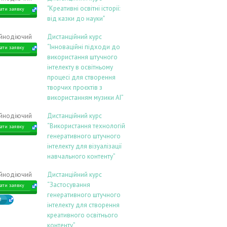
"Креативні освітні історії:
ати заявку
від казки до науки"
ійнодіючий
Дистанційний курс
“Інноваційні підходи до
ати заявку
використання штучного
інтелекту в освітньому
процесі для створення
творчих проєктів з
використанням музики АІ”
ійнодіючий
Дистанційний курс
“Використання технологій
ати заявку
генеративного штучного
інтелекту для візуалізації
навчального контенту”
ійнодіючий
Дистанційний курс
“Застосування
ати заявку
генеративного штучного
В
інтелекту для створення
креативного освітнього
контенту”