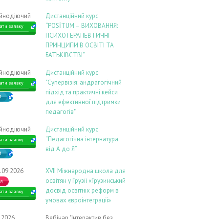
ійнодіючий
Дистанційний курс
“POSİTUM – ВИХОВАННЯ:
ати заявку
ПСИХОТЕРАПЕВТИЧНІ
ПРИНЦИПИ В ОСВІТІ ТА
БАТЬКІВСТВІ”
ійнодіючий
Дистанційний курс
"Супервізія: андрагогічний
ати заявку
підхід та практичні кейси
В
для ефективної підтримки
педагогів"
ійнодіючий
Дистанційний курс
“Педагогічна інтернатура
ати заявку
від А до Я”
В
.09.2026
ХVIІ Міжнародна школа для
освітян у Грузії «Грузинський
ія
досвід освітніх реформ в
ати заявку
умовах євроінтеграції»
9.2026
Вебінар "Інтерактив без