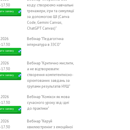
-17.30
коду: створюємо навчальні
тренажери, ігри та симуляції
ати заявку
за допомогою ШІ (Canva
Code, Gemini Canvas,
ChatGPT Canvas)"
.2026
Вебінар "Педагогічна
-17.30
інтернатура в ЗЗСО"
ати заявку
0.2026
Вебінар "Критично мислити,
-17.30
а не відтворювати:
створення компетентнісно-
ати заявку
орієнтованих завдань за
групами результатів НУШ"
0.2026
Вебінар "Комікси як мова
-17.30
сучасного уроку: від ідеї
до практики"
ати заявку
0.2026
Вебінар "Керуй
-17.30
хвилею:тренінг з емоційної