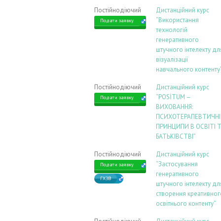
Постійнодіючий
Дистанційний курс
“Використання
Подати заявку
технологій
генеративного
штучного інтелекту дл
візуалізації
навчального контенту
Постійнодіючий
Дистанційний курс
“POSİTUM –
Подати заявку
ВИХОВАННЯ:
ПСИХОТЕРАПЕВТИЧНІ
ПРИНЦИПИ В ОСВІТІ 
БАТЬКІВСТВІ”
Постійнодіючий
Дистанційний курс
“Застосування
Подати заявку
генеративного
ГХЗВ
штучного інтелекту дл
створення креативног
освітнього контенту”