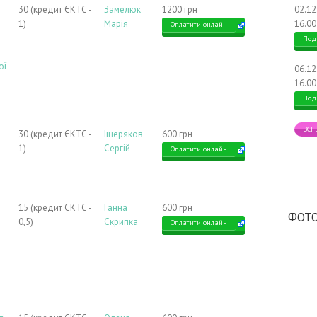
30 (кредит ЄКТС -
Замелюк
1200 грн
02.1
1)
Марія
16.00
Оплатити онлайн
Под
ої
06.1
16.00
Под
ВСІ
30 (кредит ЄКТС -
Іщеряков
600 грн
1)
Сергій
Оплатити онлайн
15 (кредит ЄКТС -
Ганна
600 грн
ФОТО
0,5)
Скрипка
Оплатити онлайн