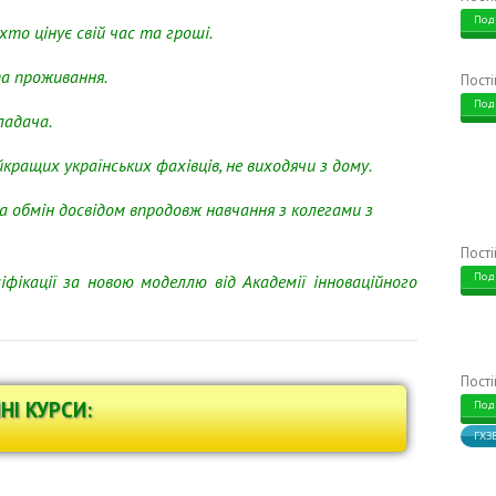
Под
то цінує свій час та гроші.
а проживання.
Пост
Под
адача.
ращих українських фахівців, не виходячи з дому.
 обмін досвідом впродовж навчання з колегами з
Пост
Под
іфікації за новою моделлю
від Академії інноваційного
Пост
НІ КУРСИ:
Под
ГХЗ