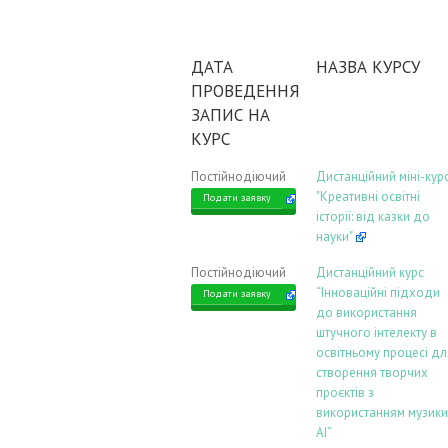
ДАТА
НАЗВА КУРСУ
ПРОВЕДЕННЯ
ЗАПИС НА
КУРС
Постійнодіючий
Дистанційний міні-кур
"Креативні освітні
Подати заявку
історії: від казки до
науки"
Постійнодіючий
Дистанційний курс
“Інноваційні підходи
Подати заявку
до використання
штучного інтелекту в
освітньому процесі д
створення творчих
проєктів з
використанням музик
АІ”