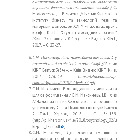
компетентності та професійного зростання
керівника дошкільного навчального закладу
/ С.
М.
Максимець,
Т. В Бичева .// Вісник Київського
інституту бізнесу та технологій: тези та
матеріали доповідей ХХІ Міжнар. наук.-практ.
конф. КІБіТ “Студент-дослідник-фахівець”
(Київ, 25 травня 2017 р.). – К.: Вид-во КІБіТ,
2017. – С. 23-27.
С.М. Максимець Роль міжособових комунікацій у
попередженні конфліктів в організації //
Вісник
КІБІТ Випуск 3(34) –. – Київ: Вид-во КІБІТ, Киів,
2017
– С.50-54
https://kibit.edu.ua/wp-
content/uploads/2018/07/web_34.pdf
С.М. Максимець. Відповідальність: чинники та
шляхи формування / С.М. Максимець, І.В.Фриз
// Науковий вісник Херсонського державного
університету. Серія: Психологічні науки Випуск
2 Том1, Херсон, 2018 – С. 134-139.
(
http://pj.kherson.ua/file/2018/psychology_02/u
kr/part_1/25.pdf
)
С.М. Максимець Дослідження емоційного
вигорання та відповідальності працівників