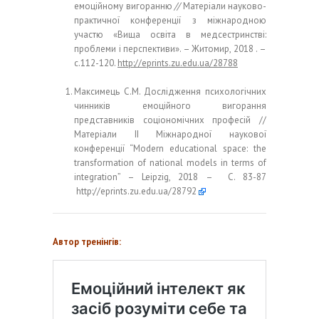
емоційному вигоранню
//
Матеріали науково-
практичної конференції з міжнародною
участю «Вища освіта в медсестринстві:
проблеми і перспективи». – Житомир, 2018 . –
с.112-120.
http://eprints.zu.edu.ua/28788
Максимець С.М. Дослідження психологічних
чинників емоційного вигорання
представників соціономічних професій //
Матеріали ІІ Міжнародної наукової
конференції “Modern educational space: the
transformation of national models in terms of
integration” – Leipzig, 2018 – C. 83-87
http://eprints.zu.edu.ua/28792
Автор тренінгів: