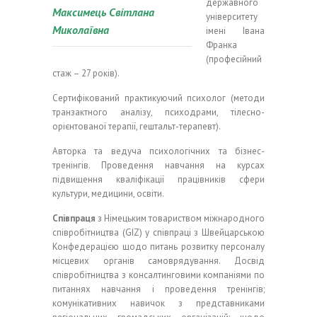
державного
Максимець Світлана
університету
Миколаївна
імені Івана
Франка
(професійний
стаж – 27 років).
Сертифікований практикуючий психолог (методи
транзактного аналізу, психодрами, тілесно-
орієнтованої терапії, гештальт-терапевт).
Авторка та ведуча психологічних та бізнес-
тренінгів. Проведення навчання на курсах
підвищення кваліфікації працівників сфери
культури, медицини, освіти.
Співпраця
з Німецьким товариством міжнародного
співробітництва (GIZ) у співпраці з Швейцарською
Конфедерацією щодо питань розвитку персоналу
місцевих органів самоврядування. Досвід
співробітництва з консалтинговими компаніями по
питаннях навчання і проведення тренінгів;
комунікативних навичок з представниками