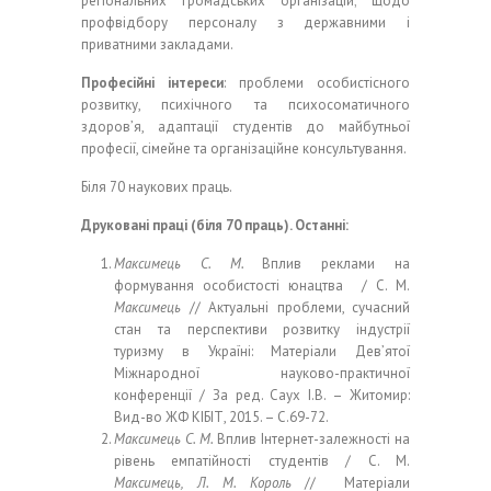
регіональних громадських організацій; щодо
профвідбору персоналу з державними і
приватними закладами.
Професійні інтереси
: проблеми особистісного
розвитку, психічного та психосоматичного
здоров’я, адаптації студентів до майбутньої
професії, сімейне та організаційне консультування.
Біля 70 наукових праць.
Друковані праці (біля 70 праць). Останні:
Максимець С. М.
Вплив реклами на
формування особистості юнацтва / С. М.
Максимець
// Актуальні проблеми, сучасний
стан та перспективи розвитку індустрії
туризму в Україні: Матеріали Дев’ятої
Міжнародної науково-практичної
конференції / За ред. Саух І.В. – Житомир:
Вид-во ЖФ КІБІТ, 2015. – С.69-72.
Максимець С. М.
Вплив Інтернет-залежності на
рівень емпатійності студентів / С. М.
Максимець, Л. М. Король
// Матеріали