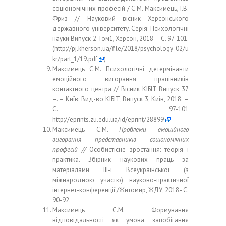
соціономічних професій / С.М. Максимець, І.В.
Фриз // Науковий вісник Херсонського
державного університету. Серія: Психологічні
науки Випуск 2 Том1, Херсон, 2018 – С. 97-101.
(
http://pj.kherson.ua/file/2018/psychology_02/u
kr/part_1/19.pdf
)
Максимець С.М. Психологічні детермінанти
емоційного вигорання працівників
контактного центра // Вісник КІБІТ Випуск 37
–. – Київ: Вид-во КІБІТ, Випуск 3, Киів, 2018. –
С. 97-101
http://eprints.zu.edu.ua/id/eprint/28899
Максимець С.М.
Проблеми емоційного
вигорання представників соціономічних
професій //
Особистісне зростання: теорія і
практика. Збірник наукових праць за
матеріалами ІІІ-ї Всеукраїнської (з
міжнародною участю) науково-практичної
інтернет-конференції /Житомир, ЖДУ, 2018.- С.
90-92.
Максимець С.М. Формування
відповідальності як умова запобігання