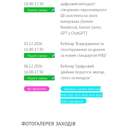
16.00-17.30
цифровий методист:
створюємо персонального
Подати заявку
ШІ-асистента на своїх
матеріалах (Gemini
Notebook, Gemini Gems,
GPT у ChatGPT)"
02.12.2026
Вебінар "Відвідування та
16.00-17.30
спостереження за уроком
за новим стандартом НУШ"
Подати заявку
06.12.2026
Вебінар "Цифровий
16.00-17.30
двійник педагога: аватар,
голос та мініурок"
Подати заявку
ВСІ ВЕБІНАРИ
Замовити записи вебінарів
2020-2021-2022-2023-2024-2025-
2026+ сертифікат
ФОТОГАЛЕРЕЯ ЗАХОДІВ