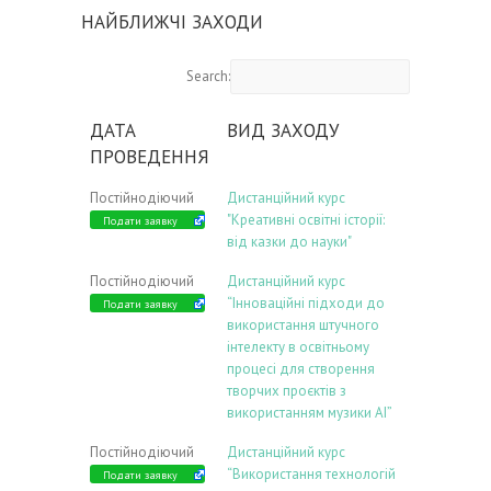
НАЙБЛИЖЧІ ЗАХОДИ
Search:
ДАТА
ВИД ЗАХОДУ
ПРОВЕДЕННЯ
Постійнодіючий
Дистанційний курс
"Креативні освітні історії:
Подати заявку
від казки до науки"
Постійнодіючий
Дистанційний курс
“Інноваційні підходи до
Подати заявку
використання штучного
інтелекту в освітньому
процесі для створення
творчих проєктів з
використанням музики АІ”
Постійнодіючий
Дистанційний курс
“Використання технологій
Подати заявку