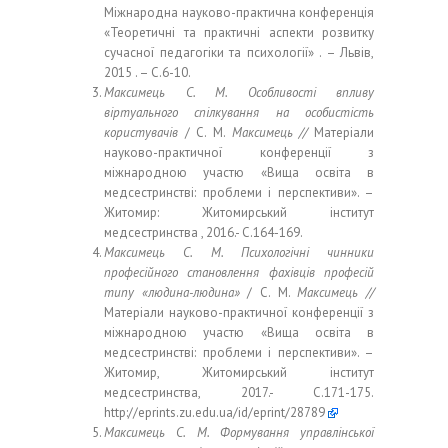
Міжнародна науково-практична конференція
«Теоретичні та практичні аспекти розвитку
сучасної педагогіки та психології» . – Львів,
2015 . – С.6-10.
Максимець С. М. Особливості впливу
віртуального спілкування на особистість
користувачів
/ С. М.
Максимець //
Матеріали
науково-практичної конференції з
міжнародною участю «Вища освіта в
медсестринстві: проблеми і перспективи». –
Житомир: Житомирський інститут
медсестринства , 2016.- С.164-169.
Максимець С. М. Психологічні чинники
професійного становлення фахівців професій
типу «людина-людина»
/ С. М.
Максимець //
Матеріали науково-практичної конференції з
міжнародною участю «Вища освіта в
медсестринстві: проблеми і перспективи». –
Житомир, Житомирський інститут
медсестринства, 2017.- С.171-175.
http://eprints.zu.edu.ua/id/eprint/28789
Максимець С. М. Формування управлінської