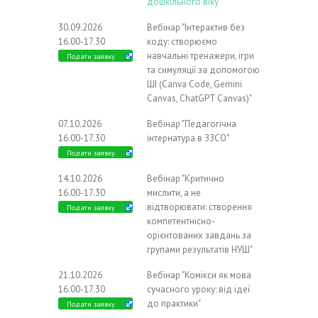
дошкільного віку"
30.09.2026
Вебінар "Інтерактив без
16.00-17.30
коду: створюємо
навчальні тренажери, ігри
Подати заявку
та симуляції за допомогою
ШІ (Canva Code, Gemini
Canvas, ChatGPT Canvas)"
07.10.2026
Вебінар "Педагогічна
16.00-17.30
інтернатура в ЗЗСО"
Подати заявку
14.10.2026
Вебінар "Критично
16.00-17.30
мислити, а не
відтворювати: створення
Подати заявку
компетентнісно-
орієнтованих завдань за
групами результатів НУШ"
21.10.2026
Вебінар "Комікси як мова
16.00-17.30
сучасного уроку: від ідеї
до практики"
Подати заявку