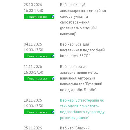
28.10.2026
Вебінар "Керуй
16.00-17.30
хвилею:тренінг з емоційної
саморегуляції та
Подати заявку
самозбереження
(розвиваємо емоційні
навички)"
04.11.2026
Вебінар "Все для
16.00-17.30
наставника в педагогічній
інтернатурі ЗЗСО"
Подати заявку
11.11.2026
Вебінар "Ігри як
16.00-17.30
альтернативний метод
навчання. Авторська
Подати заявку
навчальна гра "Буремний
похід дроби. Дроби"
18.11.2026
Вебінар "Естетотерапія як
16.00-17.30
технологія психолого-
педагогічного супроводу
Подати заявку
розвитку дитини"
25.11.2026
Вебінар "Власний