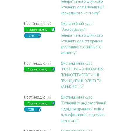
генеративного штучного
інтелекту для візуалізації
навчального контенту”
Постійнодіючий
Дистанційний курс
“Застосування
Подати заявку
генеративного штучного
ГХЗВ
інтелекту для створення
креативного освітнього
контенту”
Постійнодіючий
Дистанційний курс
“POSİTUM – ВИХОВАННЯ:
Подати заявку
ПСИХОТЕРАПЕВТИЧНІ
ПРИНЦИПИ В ОСВІТІ ТА
БАТЬКІВСТВІ”
Постійнодіючий
Дистанційний курс
"Супервізія: андрагогічний
Подати заявку
підхід та практичні кейси
ГХЗВ
для ефективної підтримки
педагогів"