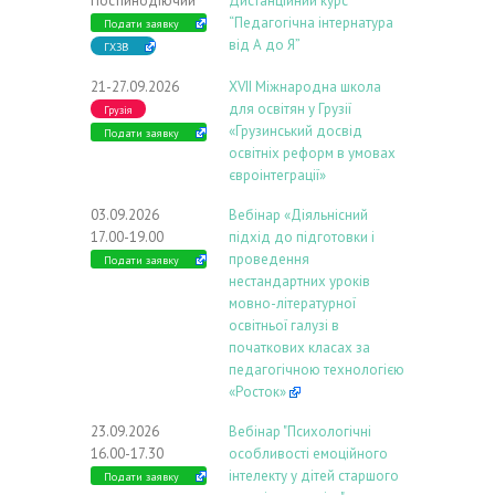
Постійнодіючий
Дистанційний курс
“Педагогічна інтернатура
Подати заявку
від А до Я”
ГХЗВ
21-27.09.2026
ХVIІ Міжнародна школа
для освітян у Грузії
Грузія
«Грузинський досвід
Подати заявку
освітніх реформ в умовах
євроінтеграції»
03.09.2026
Вебінар «Діяльнісний
17.00-19.00
підхід до підготовки і
проведення
Подати заявку
нестандартних уроків
мовно-літературної
освітньої галузі в
початкових класах за
педагогічною технологією
«Росток»
23.09.2026
Вебінар "Психологічні
16.00-17.30
особливості емоційного
інтелекту у дітей старшого
Подати заявку