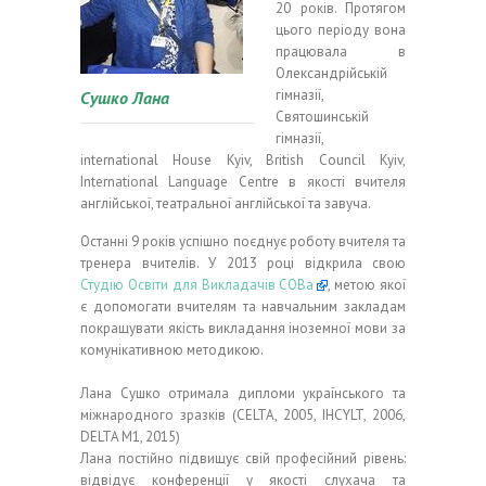
20 років. Протягом
цього періоду вона
працювала в
Олександрійській
гімназії,
Сушко Лана
Святошинській
гімназії,
international House Kyiv, British Council Kyiv,
International Language Centre в якості вчителя
англійської, театральної англійської та завуча.
Останні 9 років успішно поєднує роботу вчителя та
тренера вчителів. У 2013 році відкрила свою
Студію Освіти для Викладачів СОВа
, метою якої
є допомогати вчителям та навчальним закладам
покращувати якість викладання іноземної мови за
комунікативною методикою.
Лана Сушко отримала дипломи українського та
міжнародного зразків (CELTA, 2005, IHCYLT, 2006,
DELTA M1, 2015)
Лана постійно підвищує свій професійний рівень:
відвідує конференції у якості слухача та