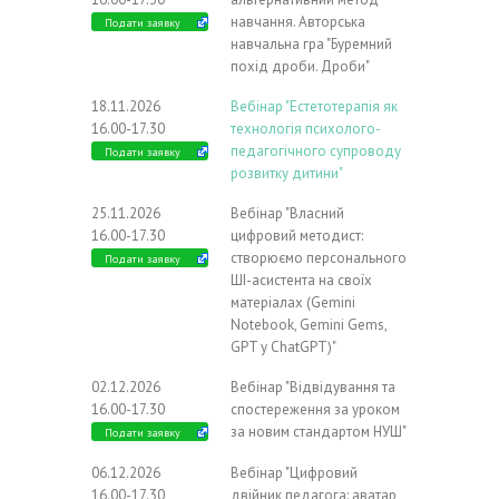
навчання. Авторська
Подати заявку
навчальна гра "Буремний
похід дроби. Дроби"
18.11.2026
Вебінар "Естетотерапія як
16.00-17.30
технологія психолого-
педагогічного супроводу
Подати заявку
розвитку дитини"
25.11.2026
Вебінар "Власний
16.00-17.30
цифровий методист:
створюємо персонального
Подати заявку
ШІ-асистента на своїх
матеріалах (Gemini
Notebook, Gemini Gems,
GPT у ChatGPT)"
02.12.2026
Вебінар "Відвідування та
16.00-17.30
спостереження за уроком
за новим стандартом НУШ"
Подати заявку
06.12.2026
Вебінар "Цифровий
16.00-17.30
двійник педагога: аватар,