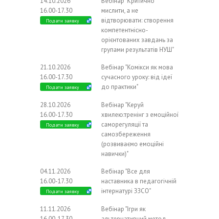
14.10.2026
Вебінар "Критично
16.00-17.30
мислити, а не
відтворювати: створення
Подати заявку
компетентнісно-
орієнтованих завдань за
групами результатів НУШ"
21.10.2026
Вебінар "Комікси як мова
16.00-17.30
сучасного уроку: від ідеї
до практики"
Подати заявку
28.10.2026
Вебінар "Керуй
16.00-17.30
хвилею:тренінг з емоційної
саморегуляції та
Подати заявку
самозбереження
(розвиваємо емоційні
навички)"
04.11.2026
Вебінар "Все для
16.00-17.30
наставника в педагогічній
інтернатурі ЗЗСО"
Подати заявку
11.11.2026
Вебінар "Ігри як
16.00-17.30
альтернативний метод