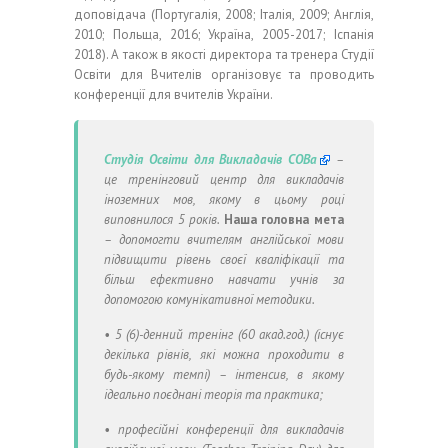
доповідача (Португалія, 2008; Італія, 2009; Англія,
2010; Польща, 2016; Україна, 2005-2017; Іспанія
2018). А також в якості директора та тренера Студії
Освіти для Вчителів організовує та проводить
конференції для вчителів України.
Студія Освіти для Викладачів СОВа
–
це тренінговий центр для викладачів
іноземних мов, якому в цьому році
виповнилося 5 років.
Наша головна мета
– допомогти вчителям англійської мови
підвищити рівень своєї кваліфікації та
більш ефективно навчати учнів за
допомогою комунікативної методики.
• 5 (6)-денний тренінг (60 акад.год.) (існує
декілька рівнів, які можна проходити в
будь-якому темпі) – інтенсив, в якому
ідеально поєднані теорія та практика;
• професійні конференції для викладачів