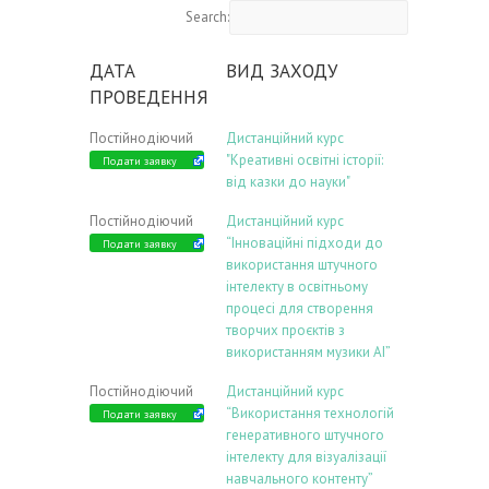
Search:
ДАТА
ВИД ЗАХОДУ
ПРОВЕДЕННЯ
Постійнодіючий
Дистанційний курс
"Креативні освітні історії:
Подати заявку
від казки до науки"
Постійнодіючий
Дистанційний курс
“Інноваційні підходи до
Подати заявку
використання штучного
інтелекту в освітньому
процесі для створення
творчих проєктів з
використанням музики АІ”
Постійнодіючий
Дистанційний курс
“Використання технологій
Подати заявку
генеративного штучного
інтелекту для візуалізації
навчального контенту”