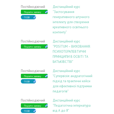
Постійнодіючий
Дистанційний курс
“Застосування
Подати заявку
генеративного штучного
ГХЗВ
інтелекту для створення
креативного освітнього
контенту”
Постійнодіючий
Дистанційний курс
“POSİTUM – ВИХОВАННЯ:
Подати заявку
ПСИХОТЕРАПЕВТИЧНІ
ПРИНЦИПИ В ОСВІТІ ТА
БАТЬКІВСТВІ”
Постійнодіючий
Дистанційний курс
"Супервізія: андрагогічний
Подати заявку
підхід та практичні кейси
ГХЗВ
для ефективної підтримки
педагогів"
Постійнодіючий
Дистанційний курс
“Педагогічна інтернатура
Подати заявку
від А до Я”
ГХЗВ