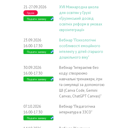
21-27.09.2026
ХVIІ Міжнародна школа
для освітян у Грузії
Грузія
«Грузинський досвід
Подати заявку
освітніх реформ в умовах
євроінтеграції»
23.09.2026
Вебінар "Психологічні
16.00-17.30
особливості емоційного
інтелекту у дітей старшого
Подати заявку
дошкільного віку"
30.09.2026
Вебінар "Інтерактив без
16.00-17.30
коду: створюємо
навчальні тренажери, ігри
Подати заявку
та симуляції за допомогою
ШІ (Canva Code, Gemini
Canvas, ChatGPT Canvas)"
07.10.2026
Вебінар "Педагогічна
16.00-17.30
інтернатура в ЗЗСО"
Подати заявку