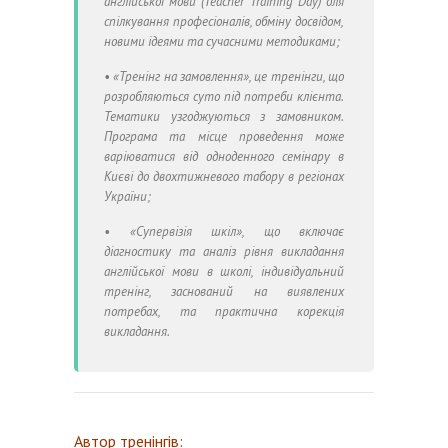
англійської мови (Teacher Training Day) для
спілкування професіоналів, обміну досвідом,
новими ідеями та сучасними методиками;
• «Тренінг на замовлення», це тренінги, що
розробляються суто під потреби клієнта.
Тематики узгоджуються з замовником.
Програма та місце проведення може
варіюватися від одноденного семінару в
Києві до двохтижневого табору в регіонах
України;
• «Cупервізія шкіл», що включає
діагностику та аналіз рівня викладання
англійської мови в школі, індивідуальний
тренінг, заснований на виявлених
потребах, та практична корекція
викладання.
Автор тренінгів: