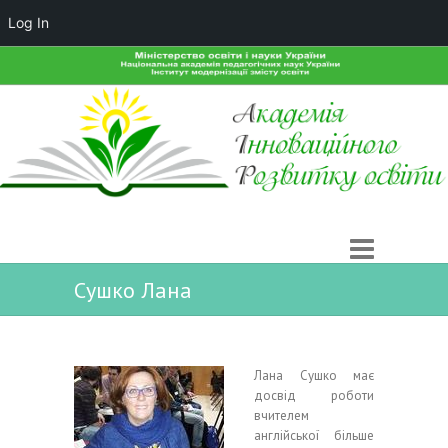
Log In
Сушко Лана
Лана Сушко має
досвід роботи
вчителем
англійської більше