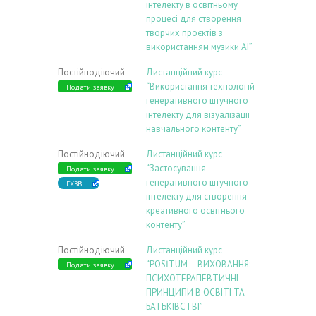
інтелекту в освітньому
процесі для створення
творчих проєктів з
використанням музики АІ”
Постійнодіючий
Дистанційний курс
“Використання технологій
Подати заявку
генеративного штучного
інтелекту для візуалізації
навчального контенту”
Постійнодіючий
Дистанційний курс
“Застосування
Подати заявку
генеративного штучного
ГХЗВ
інтелекту для створення
креативного освітнього
контенту”
Постійнодіючий
Дистанційний курс
“POSİTUM – ВИХОВАННЯ:
Подати заявку
ПСИХОТЕРАПЕВТИЧНІ
ПРИНЦИПИ В ОСВІТІ ТА
БАТЬКІВСТВІ”