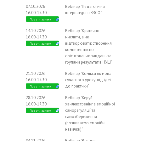
07.10.2026
Вебінар "Педагогічна
16.00-17.30
інтернатура в ЗЗСО"
Подати заявку
14.10.2026
Вебінар "Критично
16.00-17.30
мислити, а не
відтворювати: створення
Подати заявку
компетентнісно-
орієнтованих завдань за
групами результатів НУШ"
21.10.2026
Вебінар "Комікси як мова
16.00-17.30
сучасного уроку: від ідеї
до практики"
Подати заявку
28.10.2026
Вебінар "Керуй
16.00-17.30
хвилею:тренінг з емоційної
саморегуляції та
Подати заявку
самозбереження
(розвиваємо емоційні
навички)"
04.11.2026
Вебінар "Все для