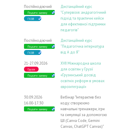
Постійнодіючий
Дистанційний курс
"Супервізія: андрагогічний
Подати заявку
підхід та практичні кейси
ГХЗВ
для ефективної підтримки
педагогів"
Постійнодіючий
Дистанційний курс
“Педагогічна інтернатура
Подати заявку
від А до Я”
ГХЗВ
21-27.09.2026
ХVIІ Міжнародна школа
для освітян у Грузії
Грузія
«Грузинський досвід
Подати заявку
освітніх реформ в умовах
євроінтеграції»
30.09.2026
Вебінар "Інтерактив без
16.00-17.30
коду: створюємо
навчальні тренажери, ігри
Подати заявку
та симуляції за допомогою
ШІ (Canva Code, Gemini
Canvas, ChatGPT Canvas)"