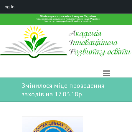
Log In
Змінилося міце проведення
заходів на 17.03.18р.