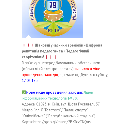
Шановні учасники тренінгів «Цифрова
репутація педагога» та «Педагогічний
сторітелінг»!
В зв’язку з непередбачуваними обставинами
(обрив ліній електропередач)
змінилося міце
проведення заходів
, що мали відбутися в суботу,
17.03.18р.
Нове місце проведення заходів:
Ліцей
інформаційних технологій № 79.
Адреса: 01023, м. Київ, вул. Шота Руставелі, 37
Метро: “пл. Л.Толстого”, “Палац спорту”,
“Олімпійська” (“Республіканський стадіон”).
Карта: https://goo.gl/maps/2BXfcvTKQus