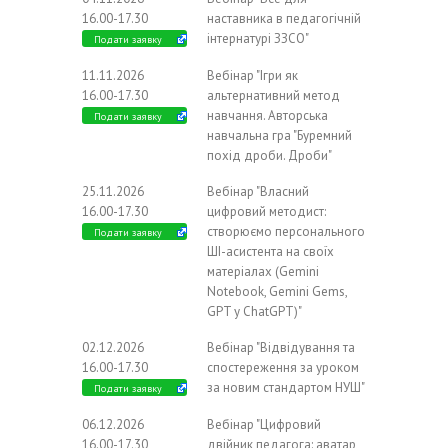
16.00-17.30
наставника в педагогічній
інтернатурі ЗЗСО"
Подати заявку
11.11.2026
Вебінар "Ігри як
16.00-17.30
альтернативний метод
навчання. Авторська
Подати заявку
навчальна гра "Буремний
похід дроби. Дроби"
25.11.2026
Вебінар "Власний
16.00-17.30
цифровий методист:
створюємо персонального
Подати заявку
ШІ-асистента на своїх
матеріалах (Gemini
Notebook, Gemini Gems,
GPT у ChatGPT)"
02.12.2026
Вебінар "Відвідування та
16.00-17.30
спостереження за уроком
за новим стандартом НУШ"
Подати заявку
06.12.2026
Вебінар "Цифровий
16.00-17.30
двійник педагога: аватар,