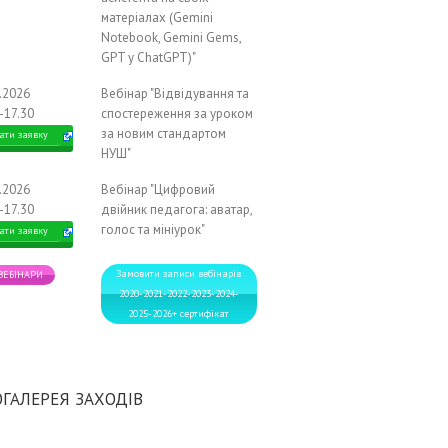
матеріалах (Gemini
Notebook, Gemini Gems,
GPT у ChatGPT)"
2.2026
Вебінар "Відвідування та
-17.30
спостереження за уроком
за новим стандартом
ати заявку
НУШ"
2.2026
Вебінар "Цифровий
-17.30
двійник педагога: аватар,
голос та мініурок"
ати заявку
Замовити записи вебінарів
 ВЕБІНАРИ
2020-2021-2022-2023-2024-
2025-2026+ сертифікат
ГАЛЕРЕЯ ЗАХОДІВ