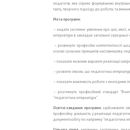
педагогів, яке сприяє формуванню внутрішнь
такту, творчого підходу до роботи, та вмінн
Мета програми:
– надати системне уявлення про цілі, зміст
інтернатури в закладах загальної середньої о
– розвинути професійні компетентності щод
основі сучасних принципів наставництва, педа
– показати можливі варіанти реалізації напр
– розвіяти ілюзію, що педагогічна інтернат
– показати важливість роботи з молодими п
– розглянути професійний стандарт “Вчите
“педагогічна інтернатура”.
Освітні завдання програми:
здійснювати св
професійну діяльність у реалізації педагог
документообігу по напрямку “педагогічна інт
Цільова група:
керівники, заступники, педа