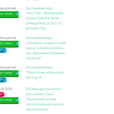
ійнодіючий
Дистанційний курс
“POSİTUM – ВИХОВАННЯ:
ати заявку
ПСИХОТЕРАПЕВТИЧНІ
ПРИНЦИПИ В ОСВІТІ ТА
БАТЬКІВСТВІ”
ійнодіючий
Дистанційний курс
"Супервізія: андрагогічний
ати заявку
підхід та практичні кейси
В
для ефективної підтримки
педагогів"
ійнодіючий
Дистанційний курс
“Педагогічна інтернатура
ати заявку
від А до Я”
В
.09.2026
ХVIІ Міжнародна школа
для освітян у Грузії
ія
«Грузинський досвід
ати заявку
освітніх реформ в умовах
євроінтеграції»