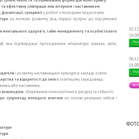
зустрічей, чеклісти та оцінювальні форми для моніторингу
;
 та ефективну співпрацю між інтерном і наставником
;
 фасилітації, супервізії
у роботі з молодими педагогами;
тури
за логікою розвитку (від першої зустрічі до підсумкової
02.1
и ментального здоров’я, тайм-менеджменту та особистісного
16.00
Под
ії
, яка підтверджує проходження інтернатури (накази, звіти,
06.1
16.00
Под
едагогів
і розвитку наставницької культури в закладі освіти;
ерства та відкритості до змін
в освітньому середовищі;
вника або наставника;
ВСІ
ю взаємодією
, збереження психологічного ресурсу та стійкості;
в до супроводу молодого вчителя
на основі реальних кейсів і
ФОТО
натури
тури