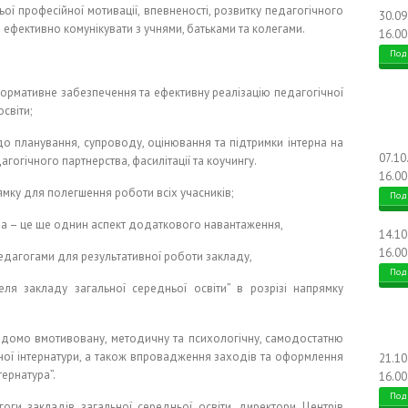
ої професійної мотивації, впевненості, розвитку педагогічного
30.0
я ефективно комунікувати з учнями, батьками та колегами.
16.00
Под
, нормативне забезпечення та ефективну реалізацію педагогічної
світи;
о планування, супроводу, оцінювання та підтримки інтерна на
07.10
гогічного партнерства, фасилітації та коучингу.
16.00
ямку для полегшення роботи всіх учасників;
Под
ура – це ще однин аспект додаткового навантаження,
14.1
16.00
едагогами для результативної роботи закладу,
Под
ля закладу загальної середньої освіти” в розрізі напрямку
ідомо вмотивовану, методичну та психологічну, самодостатню
ічної інтернатури, а також впровадження заходів та оформлення
21.1
ернатура”.
16.00
Под
гоги закладів загальної середньої освіти, директори Центрів