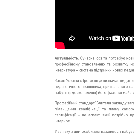
Актуальність
. Сучасна освіта потребує нов
професійному становленню та розвитку мот
інтернатура – система підтримки нових педаго
Закон України «Про освіту» визначає педагог
педагогічного працівника, призначеного на
набутті (вдосконаленні) його фахової майсте
Професійний стандарт “Вчителя закладу зага
підвищення кваліфікації та плану самоос
сертифікації – це аспект, який потрібно в
інтерном.
У зв’язку з цим особливої важливості наб