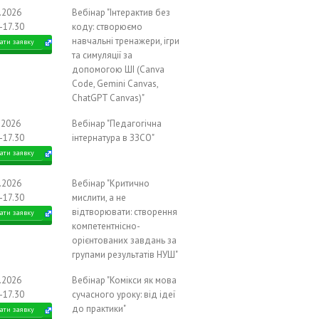
9.2026
Вебінар "Інтерактив без
-17.30
коду: створюємо
навчальні тренажери, ігри
ати заявку
та симуляції за
допомогою ШІ (Canva
Code, Gemini Canvas,
ChatGPT Canvas)"
.2026
Вебінар "Педагогічна
-17.30
інтернатура в ЗЗСО"
ати заявку
0.2026
Вебінар "Критично
-17.30
мислити, а не
відтворювати: створення
ати заявку
компетентнісно-
орієнтованих завдань за
групами результатів НУШ"
0.2026
Вебінар "Комікси як мова
-17.30
сучасного уроку: від ідеї
до практики"
ати заявку