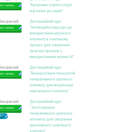
"Креативні освітні історії:
ати заявку
від казки до науки"
ійнодіючий
Дистанційний курс
“Інноваційні підходи до
ати заявку
використання штучного
інтелекту в освітньому
процесі для створення
творчих проєктів з
використанням музики АІ”
ійнодіючий
Дистанційний курс
“Використання технологій
ати заявку
генеративного штучного
інтелекту для візуалізації
навчального контенту”
ійнодіючий
Дистанційний курс
“Застосування
ати заявку
генеративного штучного
В
інтелекту для створення
креативного освітнього
контенту”