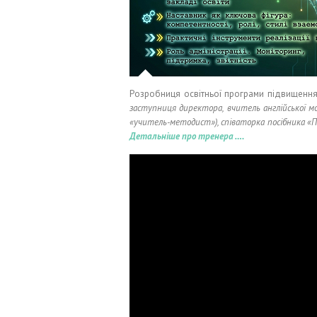
Розробниця освітньої програми підвищення 
заступниця директора, вчитель англійської мов
«учитель-методист»), співаторка посібника «П
Детальніше про тренера ….