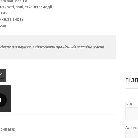
 закладі освіти
ності, ролі, стилі взаємодії
рами
ка, звітність
сія
гічних та науково-педагогічних працівників закладів освіти
ПІДП
Ім'я
Адреса
тримати: