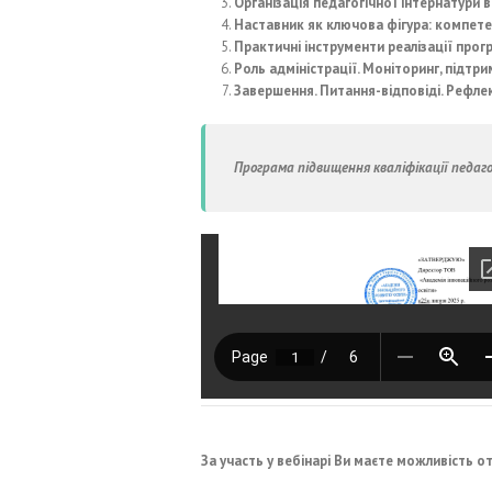
Організація педагогічної інтернатури в
Наставник як ключова фігура: компетент
Практичні інструменти реалізації прог
Роль адміністрації. Моніторинг, підтрим
Завершення. Питання-відповіді. Рефлек
Програма підвищення кваліфікації педаго
За участь у вебінарі Ви маєте можливість о