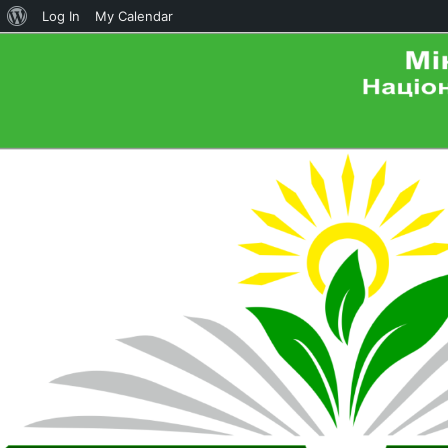
About
Log In
My Calendar
WordPress