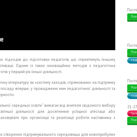
Пост
Под
Пост
Под
их підходів до підготовки педагогів, що сприятимуть їхньому
ГХЗ
ивації. Одним із таких інноваційних методів є педагогічна
гів у перший рік їхньої діяльності.
Пост
ічну інтернатуру як «систему заходів, спрямованих на підтримку
Под
 посаду вперше, у провадженні ним педагогічної діяльності та
рності».
ГХЗ
льної середньої освіти” вимагає від вчителя свідомого вибору
21-27
вітньої діяльності для досягнення успішної атестації або
Груз
раховувати при організації та реалізації роботи наставника з
Под
уває створення підтримувального середовища для новоприбулих