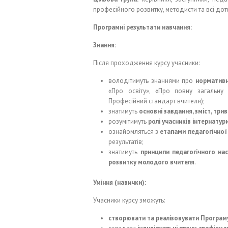
професійного розвитку, методисти та всі до
Програмні результати навчання:
Знання:
Після проходження курсу учасники:
володітимуть знаннями про
нормативн
«Про освіту», «Про повну загальну 
Професійний стандарт вчителя);
знатимуть
основні завдання, зміст, три
розумітимуть
ролі учасників інтернатур
ознайомляться з
етапами педагогічної
результатів;
знатимуть
принципи педагогічного нас
розвитку молодого вчителя
.
Уміння (навички):
Учасники курсу зможуть:
створювати та реалізовувати Програму