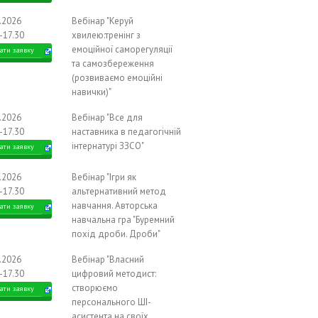
0.2026
Вебінар "Керуй
-17.30
хвилею:тренінг з
емоційної саморегуляції
ати заявку
та самозбереження
(розвиваємо емоційні
навички)"
1.2026
Вебінар "Все для
-17.30
наставника в педагогічній
інтернатурі ЗЗСО"
ати заявку
1.2026
Вебінар "Ігри як
-17.30
альтернативний метод
навчання. Авторська
ати заявку
навчальна гра "Буремний
похід дроби. Дроби"
1.2026
Вебінар "Власний
-17.30
цифровий методист:
створюємо
ати заявку
персонального ШІ-
асистента на своїх