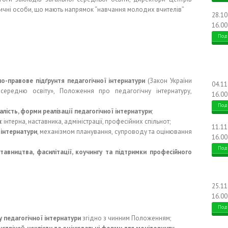
тичні особи, що мають напрямок “навчання молодих вчителів”
28.1
16.00
Под
о-правове підґрунтя педагогічної інтернатури
(Закон України
04.1
середню освіту», Положення про педагогічну інтернатуру,
16.00
Под
валість, форми реалізації педагогічної інтернатури
;
и
: інтерна, наставника, адміністрації, професійних спільнот;
11.1
 інтернатури
, механізмом планування, супроводу та оцінювання
16.00
Под
тавництва, фасилітації, коучингу та підтримки професійного
25.1
16.00
Под
 педагогічної інтернатури
згідно з чинним Положенням;