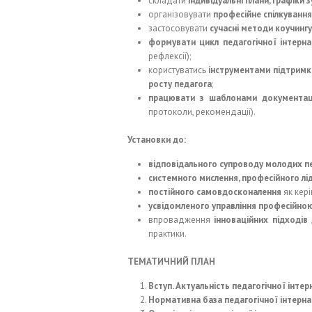
складати
індивідуальні плани, графіки 
організовувати
професійне спілкування
застосовувати
сучасні методи коучингу,
формувати цикл педагогічної інтерна
рефлексії);
користуватись
інструментами підтримк
росту педагога
;
працювати з шаблонами документац
протоколи, рекомендації).
Установки до:
відповідального супроводу молодих п
системного мислення, професійного лід
постійного самовдосконалення
як кері
усвідомленого управління професійно
впровадження
інноваційних підході
практики.
ТЕМАТИЧНИЙ ПЛАН
Вступ. Актуальність педагогічної інтер
Нормативна база педагогічної інтерна