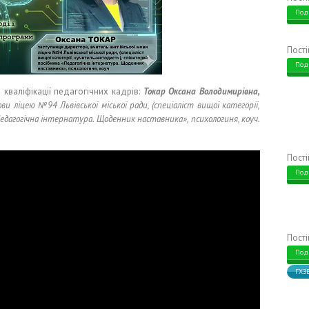
Под
Пост
Под
кваліфікації педагогічних кадрів:
Токар Оксана Володимирівна,
и ліцею №94 Львівської міської ради, (спеціаліст вищої категорії,
едагогічна інтернатура. Щоденник наставника», психологиня, коуч.
Пост
Под
Пост
Под
ГХЗ