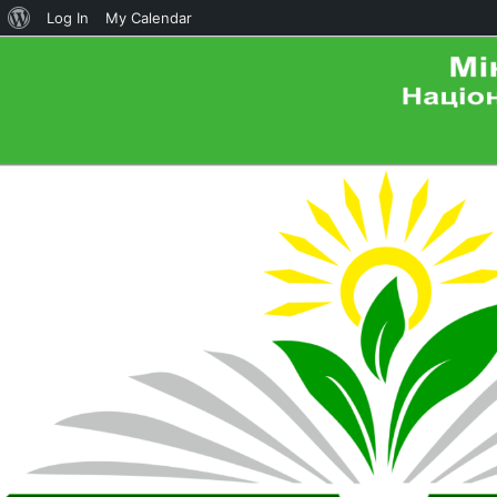
About
Log In
My Calendar
WordPress