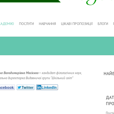
КАДЕМІЮ
ПОСЛУГИ
НАВЧАННЯ
ЦІКАВІ ПРОПОЗИЦІЇ
БЛОГИ
а Володимирівна Мосієнко –
кандидат філологічних наук,
НАЙ
альна директорка Видавничої групи “Шкільний світ”
acebook
Twitter
LinkedIn
ДАТ
ПР
Пост