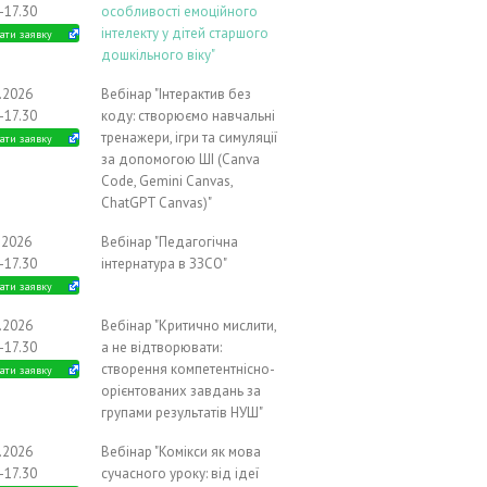
-17.30
особливості емоційного
інтелекту у дітей старшого
ати заявку
дошкільного віку"
9.2026
Вебінар "Інтерактив без
-17.30
коду: створюємо навчальні
тренажери, ігри та симуляції
ати заявку
за допомогою ШІ (Canva
Code, Gemini Canvas,
ChatGPT Canvas)"
.2026
Вебінар "Педагогічна
-17.30
інтернатура в ЗЗСО"
ати заявку
0.2026
Вебінар "Критично мислити,
-17.30
а не відтворювати:
створення компетентнісно-
ати заявку
орієнтованих завдань за
групами результатів НУШ"
0.2026
Вебінар "Комікси як мова
-17.30
сучасного уроку: від ідеї