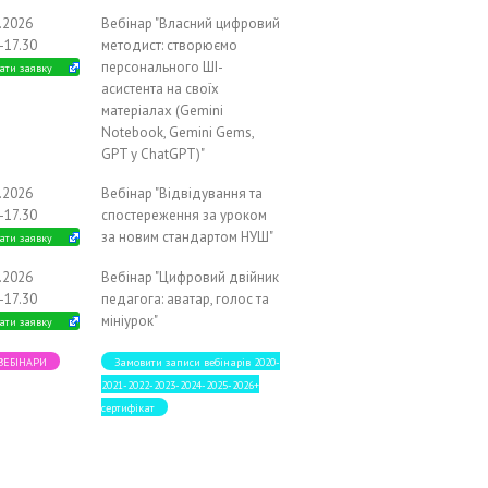
1.2026
Вебінар "Власний цифровий
-17.30
методист: створюємо
персонального ШІ-
ати заявку
асистента на своїх
матеріалах (Gemini
Notebook, Gemini Gems,
GPT у ChatGPT)"
2.2026
Вебінар "Відвідування та
-17.30
спостереження за уроком
за новим стандартом НУШ"
ати заявку
2.2026
Вебінар "Цифровий двійник
-17.30
педагога: аватар, голос та
мініурок"
ати заявку
 ВЕБІНАРИ
Замовити записи вебінарів 2020-
2021-2022-2023-2024-2025-2026+
сертифікат