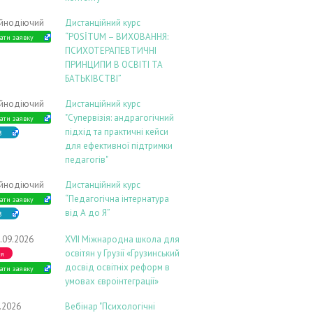
ійнодіючий
Дистанційний курс
“POSİTUM – ВИХОВАННЯ:
ати заявку
ПСИХОТЕРАПЕВТИЧНІ
ПРИНЦИПИ В ОСВІТІ ТА
БАТЬКІВСТВІ”
ійнодіючий
Дистанційний курс
"Супервізія: андрагогічний
ати заявку
підхід та практичні кейси
В
для ефективної підтримки
педагогів"
ійнодіючий
Дистанційний курс
“Педагогічна інтернатура
ати заявку
від А до Я”
В
.09.2026
ХVIІ Міжнародна школа для
освітян у Грузії «Грузинський
ія
досвід освітніх реформ в
ати заявку
умовах євроінтеграції»
9.2026
Вебінар "Психологічні