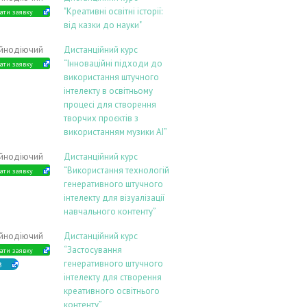
"Креативні освітні історії:
ати заявку
від казки до науки"
ійнодіючий
Дистанційний курс
“Інноваційні підходи до
ати заявку
використання штучного
інтелекту в освітньому
процесі для створення
творчих проєктів з
використанням музики АІ”
ійнодіючий
Дистанційний курс
“Використання технологій
ати заявку
генеративного штучного
інтелекту для візуалізації
навчального контенту”
ійнодіючий
Дистанційний курс
“Застосування
ати заявку
генеративного штучного
В
інтелекту для створення
креативного освітнього
контенту”