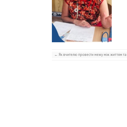
←
Як вчителю провести межу між життям т