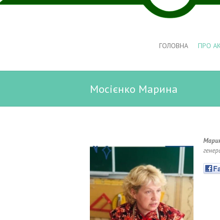
ГОЛОВНА
ПРО А
Мосієнко Марина
Марин
генер
F