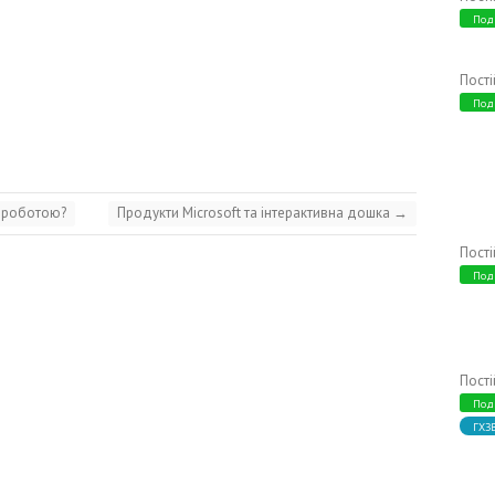
Под
Пост
Под
а роботою?
Продукти Microsoft та інтерактивна дошка
→
Пост
Под
Пост
Под
ГХЗ