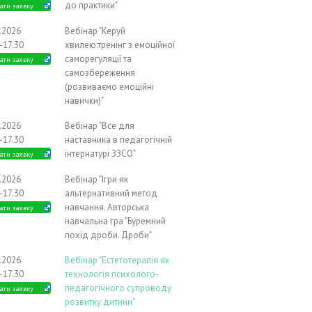
до практики"
ати заявку
0.2026
Вебінар "Керуй
-17.30
хвилею:тренінг з емоційної
саморегуляції та
ати заявку
самозбереження
(розвиваємо емоційні
навички)"
1.2026
Вебінар "Все для
-17.30
наставника в педагогічній
інтернатурі ЗЗСО"
ати заявку
1.2026
Вебінар "Ігри як
-17.30
альтернативний метод
навчання. Авторська
ати заявку
навчальна гра "Буремний
похід дроби. Дроби"
1.2026
Вебінар "Естетотерапія як
-17.30
технологія психолого-
педагогічного супроводу
ати заявку
розвитку дитини"