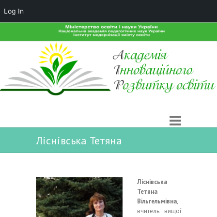
Log In
Ліснівська Тетяна
Ліснівська
Тетяна
Вільгельмівна
,
вчитель вищої