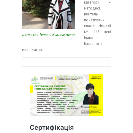
категорії –
методист,
вчитель
початкових
класів гімназії
№ 148 імені
Ліснівська Тетяна Вільгельмівна
Івана
Багряного
міста Києва.