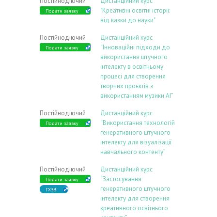
Постійнодіючий
Дистанційний курс
"Креативні освітні історії:
Подати заявку
від казки до науки"
Постійнодіючий
Дистанційний курс
“Інноваційні підходи до
Подати заявку
використання штучного
інтелекту в освітньому
процесі для створення
творчих проєктів з
використанням музики АІ”
Постійнодіючий
Дистанційний курс
“Використання технологій
Подати заявку
генеративного штучного
інтелекту для візуалізації
навчального контенту”
Постійнодіючий
Дистанційний курс
“Застосування
Подати заявку
генеративного штучного
ГХЗВ
інтелекту для створення
креативного освітнього