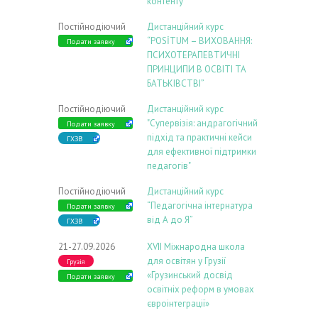
контенту”
Постійнодіючий
Дистанційний курс
“POSİTUM – ВИХОВАННЯ:
Подати заявку
ПСИХОТЕРАПЕВТИЧНІ
ПРИНЦИПИ В ОСВІТІ ТА
БАТЬКІВСТВІ”
Постійнодіючий
Дистанційний курс
"Супервізія: андрагогічний
Подати заявку
підхід та практичні кейси
ГХЗВ
для ефективної підтримки
педагогів"
Постійнодіючий
Дистанційний курс
“Педагогічна інтернатура
Подати заявку
від А до Я”
ГХЗВ
21-27.09.2026
ХVIІ Міжнародна школа
для освітян у Грузії
Грузія
«Грузинський досвід
Подати заявку
освітніх реформ в умовах
євроінтеграції»