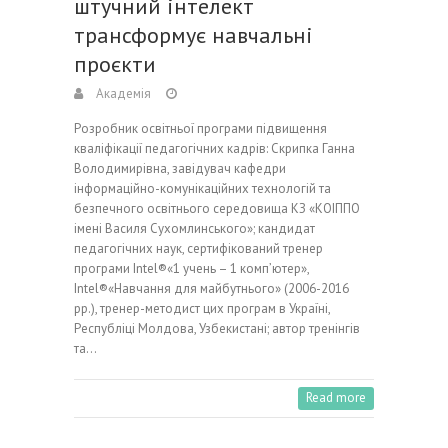
штучний інтелект
трансформує навчальні
проєкти
Академія
Розробник освітньої програми підвищення
кваліфікації педагогічних кадрів: Скрипка Ганна
Володимирівна, завідувач кафедри
інформаційно-комунікаційних технологій та
безпечного освітнього середовища КЗ «КОІППО
імені Василя Сухомлинського»; кандидат
педагогічних наук, сертифікований тренер
програми Intel®«1 учень – 1 комп’ютер»,
Intel®«Навчання для майбутнього» (2006-2016
рр.), тренер-методист цих програм в Україні,
Республіці Молдова, Узбекистані; автор тренінгів
та…
Read more