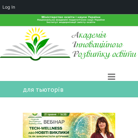
Log In
для тьюторів