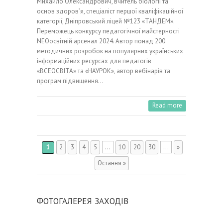
Михайло Олександрович, вчитель біології та
основ здоров’я, спеціаліст першої кваліфікаційної
категорії, Дніпровський ліцей №123 «ТАНДЕМ».
Переможець конкурсу педагогічної майстерності
NEOосвітній арсенал 2024. Автор понад 200
методичних розробок на популярних українських
інформаційних ресурсах для педагогів
«ВСЕОСВІТА» та «НАУРОК», автор вебінарів та
програм підвищення…
Read more
1
2
3
4
5
...
10
20
30
...
»
Остання »
ФОТОГАЛЕРЕЯ ЗАХОДІВ