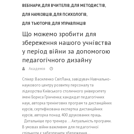
ВЕБІНАРИ
,
ДЛЯ ВЧИТЕЛІВ
,
ДЛЯ МЕТОДИСТІВ
,
ДЛЯ НАУКОВЦІВ
,
ДЛЯ ПСИХОЛОГІВ
,
ДЛЯ ТЬЮТОРІВ
,
ДЛЯ УПРАВЛІНЦІВ
Що можемо зробити для
збереження нашого учнівства
у період війни за допомогою
педагогічного дизайну
Академія
Спікер: Василенко СвітЛана, завідувач Навчально-
наукового центру розвитку персоналу та
лідеорства Київського столичного університету
імені Бориса Грінченка; кандидат педагогічних
наук, авторка тренінгових програм та дистанційних
курсів, сертифікована експертка дистанційних
курсів, авторка понад 400 друкованих праць.
Детальніше про тренера … Актуальність програми.
В умовах війни важливим для педагогічної
спільноти є забезпечити збереження…