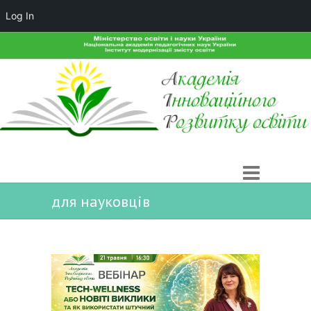
Log In
для науковців