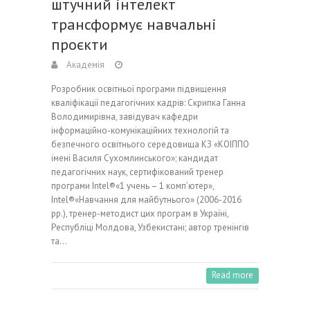
штучний інтелект
трансформує навчальні
проєкти
Академія
Розробник освітньої програми підвищення
кваліфікації педагогічних кадрів: Скрипка Ганна
Володимирівна, завідувач кафедри
інформаційно-комунікаційних технологій та
безпечного освітнього середовища КЗ «КОІППО
імені Василя Сухомлинського»; кандидат
педагогічних наук, сертифікований тренер
програми Intel®«1 учень – 1 комп’ютер»,
Intel®«Навчання для майбутнього» (2006-2016
рр.), тренер-методист цих програм в Україні,
Республіці Молдова, Узбекистані; автор тренінгів
та…
Read more