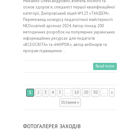
Михайло Олександрович, вчитель біології та
основ здоров’я, спеціаліст першої кваліфікаційної
категорії, Дніпровський ліцей №123 «ТАНДЕМ».
Переможець конкурсу педагогічної майстерності
NEOосвітній арсенал 2024. Автор понад 200
методичних розробок на популярних українських
інформаційних ресурсах для педагогів
«ВСЕОСВІТА» та «НАУРОК», автор вебінарів та
програм підвищення…
Read more
1
2
3
4
5
...
10
20
30
...
»
Остання »
ФОТОГАЛЕРЕЯ ЗАХОДІВ