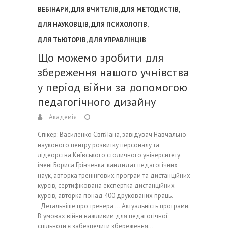
ВЕБІНАРИ
,
ДЛЯ ВЧИТЕЛІВ
,
ДЛЯ МЕТОДИСТІВ
,
ДЛЯ НАУКОВЦІВ
,
ДЛЯ ПСИХОЛОГІВ
,
ДЛЯ ТЬЮТОРІВ
,
ДЛЯ УПРАВЛІНЦІВ
Що можемо зробити для
збереження нашого учнівства
у період війни за допомогою
педагогічного дизайну
Академія
Спікер: Василенко СвітЛана, завідувач Навчально-
наукового центру розвитку персоналу та
лідеорства Київського столичного університету
імені Бориса Грінченка; кандидат педагогічних
наук, авторка тренінгових програм та дистанційних
курсів, сертифікована експертка дистанційних
курсів, авторка понад 400 друкованих праць.
Детальніше про тренера … Актуальність програми.
В умовах війни важливим для педагогічної
спільноти є забезпечити збереження…