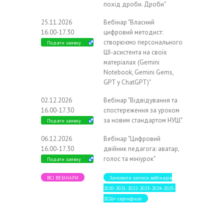
похід дроби. Дроби"
25.11.2026
Вебінар "Власний
16.00-17.30
цифровий методист:
створюємо персонального
Подати заявку
ШІ-асистента на своїх
матеріалах (Gemini
Notebook, Gemini Gems,
GPT у ChatGPT)"
02.12.2026
Вебінар "Відвідування та
16.00-17.30
спостереження за уроком
за новим стандартом НУШ"
Подати заявку
06.12.2026
Вебінар "Цифровий
16.00-17.30
двійник педагога: аватар,
голос та мініурок"
Подати заявку
ВСІ ВЕБІНАРИ
Замовити записи вебінарів
2020-2021-2022-2023-2024-2025-
2026+ сертифікат