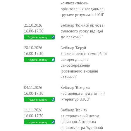
компетентнісно-
орієнтованих завдань за
групами результатів НУШ"
21.10.2026
Вебінар "Комікси як мова
16.00-17.30
сучасного уроку: від ідеї
до практики"
Подати заявку
28.10.2026
Вебінар "Керуй
16.00-17.30
хвилею:тренінг з емоційної
саморегуляції та
Подати заявку
самозбереження
(розвиваємо емоційні
навички)"
04.11.2026
Вебінар "Все для
16.00-17.30
наставника в педагогічній
інтернатурі ЗЗСО"
Подати заявку
11.11.2026
Вебінар "Ігри як
16.00-17.30
альтернативний метод
навчання. Авторська
Подати заявку
навчальна гра "Буремний