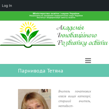
Log In
Парнивода Тетяна
Вчитель початкових
класів вищої категорії,
старший вчитель,
методист-