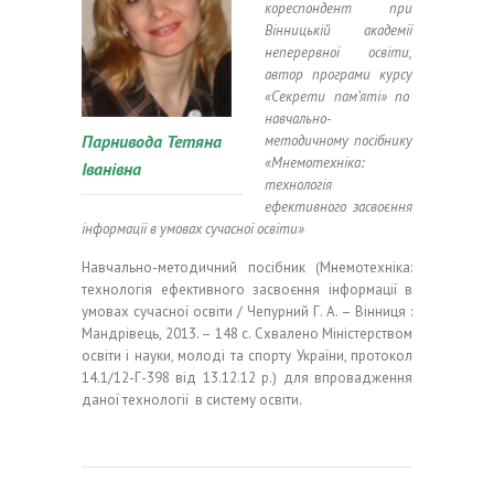
кореспондент при
Вінницькій академії
неперервної освіти,
автор програми курсу
«Секрети пам’яті» по
навчально-
Парнивода Тетяна
методичному посібнику
«Мнемотехніка:
Іванівна
технологія
ефективного засвоєння
інформації в умовах сучасної освіти»
Навчально-методичний посібник (Мнемотехніка:
технологія ефективного засвоєння інформації в
умовах сучасної освіти / Чепурний Г. А. – Вінниця :
Мандрівець, 2013. – 148 с. Схвалено Міністерством
освіти і науки, молоді та спорту України, протокол
14.1/12-Г-398 від 13.12.12 р.) для впровадження
даної технології в систему освіти.