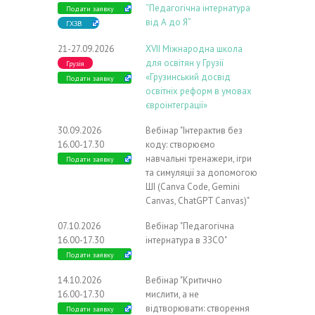
“Педагогічна інтернатура
Подати заявку
від А до Я”
ГХЗВ
21-27.09.2026
ХVIІ Міжнародна школа
для освітян у Грузії
Грузія
«Грузинський досвід
Подати заявку
освітніх реформ в умовах
євроінтеграції»
30.09.2026
Вебінар "Інтерактив без
16.00-17.30
коду: створюємо
навчальні тренажери, ігри
Подати заявку
та симуляції за допомогою
ШІ (Canva Code, Gemini
Canvas, ChatGPT Canvas)"
07.10.2026
Вебінар "Педагогічна
16.00-17.30
інтернатура в ЗЗСО"
Подати заявку
14.10.2026
Вебінар "Критично
16.00-17.30
мислити, а не
відтворювати: створення
Подати заявку