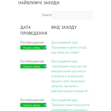
НАЙБЛИЖЧІ ЗАХОДИ
Search:
ДАТА
ВИД ЗАХОДУ
ПРОВЕДЕННЯ
Постійнодіючий
Дистанційний курс
"Креативні освітні історії:
Подати заявку
від казки до науки"
Постійнодіючий
Дистанційний курс
“Інноваційні підходи до
Подати заявку
використання штучного
інтелекту в освітньому
процесі для створення
творчих проєктів з
використанням музики АІ”
Постійнодіючий
Дистанційний курс
“Використання технологій
Подати заявку
генеративного штучного