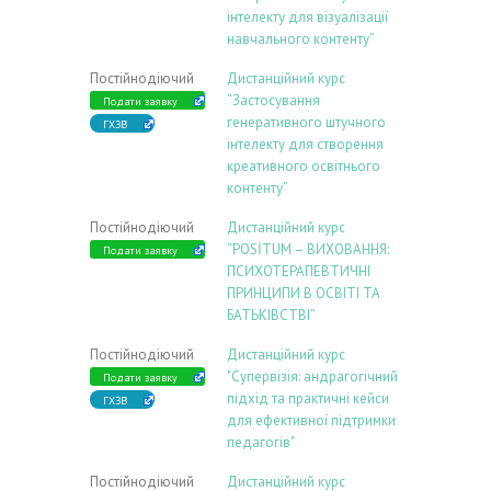
інтелекту для візуалізації
навчального контенту”
Постійнодіючий
Дистанційний курс
“Застосування
Подати заявку
генеративного штучного
ГХЗВ
інтелекту для створення
креативного освітнього
контенту”
Постійнодіючий
Дистанційний курс
“POSİTUM – ВИХОВАННЯ:
Подати заявку
ПСИХОТЕРАПЕВТИЧНІ
ПРИНЦИПИ В ОСВІТІ ТА
БАТЬКІВСТВІ”
Постійнодіючий
Дистанційний курс
"Супервізія: андрагогічний
Подати заявку
підхід та практичні кейси
ГХЗВ
для ефективної підтримки
педагогів"
Постійнодіючий
Дистанційний курс