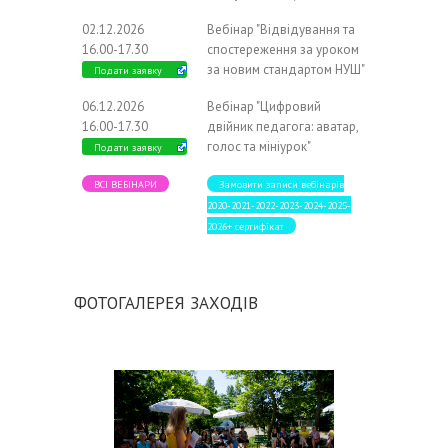
02.12.2026
Вебінар "Відвідування та
16.00-17.30
спостереження за уроком
за новим стандартом НУШ"
Подати заявку
06.12.2026
Вебінар "Цифровий
16.00-17.30
двійник педагога: аватар,
голос та мініурок"
Подати заявку
ВСІ ВЕБІНАРИ
Замовити записи вебінарів
2020-2021-2022-2023-2024-2025-
2026+ сертифікат
ФОТОГАЛЕРЕЯ ЗАХОДІВ