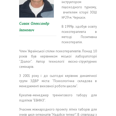
інструктором
пішоходного туризму,
вчителем історії ЗОШ
№29 м. Черкаси.
Сивак Олександр
В 1999р. здобув освіту
Іванович
психотерапевта в
методі Позитивна
психотерапія.
Член Української спілки психотерапевтів. Понад 10
років був керівником міської лаборатоторії
“Діалог”. Автор технології якісно-структурних
семінарів.
З 2001 року і до сьогодні керівник динамічної
групи ЗДВР міста: “Психологічна складова в
менеджменті виховної роботи школи”.
Креатив-менеджер тренінгового табору для
підлітків “ЕБНІНЗ”.
Учасник міжнародного проекту літніх таборів для
учнів шкіл-інтернатів “Надійся тепер!”. В співпраці з