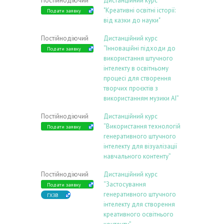
Постійнодіючий
Дистанційний курс
"Креативні освітні історії:
Подати заявку
від казки до науки"
Постійнодіючий
Дистанційний курс
“Інноваційні підходи до
Подати заявку
використання штучного
інтелекту в освітньому
процесі для створення
творчих проєктів з
використанням музики АІ”
Постійнодіючий
Дистанційний курс
“Використання технологій
Подати заявку
генеративного штучного
інтелекту для візуалізації
навчального контенту”
Постійнодіючий
Дистанційний курс
“Застосування
Подати заявку
генеративного штучного
ГХЗВ
інтелекту для створення
креативного освітнього