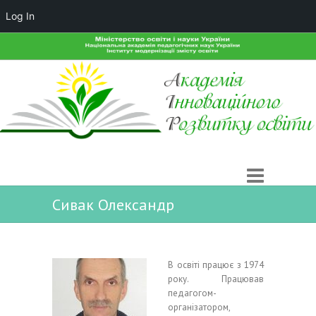
Log In
Сивак Олександр
В освіті працює з 1974
року. Працював
педагогом-
організатором,