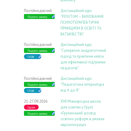
контенту”
Постійнодіючий
Дистанційний курс
“POSİTUM – ВИХОВАННЯ:
Подати заявку
ПСИХОТЕРАПЕВТИЧНІ
ПРИНЦИПИ В ОСВІТІ ТА
БАТЬКІВСТВІ”
Постійнодіючий
Дистанційний курс
"Супервізія: андрагогічний
Подати заявку
підхід та практичні кейси
ГХЗВ
для ефективної підтримки
педагогів"
Постійнодіючий
Дистанційний курс
“Педагогічна інтернатура
Подати заявку
від А до Я”
ГХЗВ
21-27.09.2026
ХVIІ Міжнародна школа
для освітян у Грузії
Грузія
«Грузинський досвід
Подати заявку
освітніх реформ в умовах
євроінтеграції»