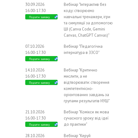
30.09.2026
Вебінар "Інтерактив без
16.00-17.30
коду: створюємо
навчальні тренажери, ігри
Подати заявку
та симуляції за допомогою
ШІ (Canva Code, Gemini
Canvas, ChatGPT Canvas)"
07.10.2026
Вебінар "Педагогічна
16.00-17.30
інтернатура в ЗЗСО"
Подати заявку
14.10.2026
Вебінар "Критично
16.00-17.30
мислити, а не
відтворювати: створення
Подати заявку
компетентнісно-
орієнтованих завдань за
групами результатів НУШ"
21.10.2026
Вебінар "Комікси як мова
16.00-17.30
сучасного уроку: від ідеї
до практики"
Подати заявку
28.10.2026
Вебінар "Керуй