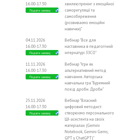
16.00-17.30
хвилею:тренінг з емоційної
саморегуляції та
Подати заявку
самозбереження
(розвиваємо емоційні
навички)"
04.11.2026
Вебінар "Все для
16.00-17.30
наставника в педагогічній
інтернатурі ЗЗСО"
Подати заявку
11.11.2026
Вебінар "Ігри як
16.00-17.30
альтернативний метод
навчання. Авторська
Подати заявку
навчальна гра "Буремний
похід дроби. Дроби"
25.11.2026
Вебінар "Власний
16.00-17.30
цифровий методист:
створюємо персонального
Подати заявку
ШІ-асистента на своїх
матеріалах (Gemini
Notebook, Gemini Gems,
GPT у ChatGPT)"