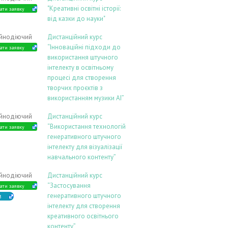
"Креативні освітні історії:
ати заявку
від казки до науки"
ійнодіючий
Дистанційний курс
“Інноваційні підходи до
ати заявку
використання штучного
інтелекту в освітньому
процесі для створення
творчих проєктів з
використанням музики АІ”
ійнодіючий
Дистанційний курс
“Використання технологій
ати заявку
генеративного штучного
інтелекту для візуалізації
навчального контенту”
ійнодіючий
Дистанційний курс
“Застосування
ати заявку
генеративного штучного
В
інтелекту для створення
креативного освітнього
контенту”