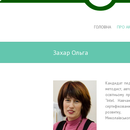
ГОЛОВНА
ПРО А
Захар Ольга
Кандидат педа
методист, авт
освітньому пр
“Intel. Навч
сертифікован
розвитку, 
Миколаївськог