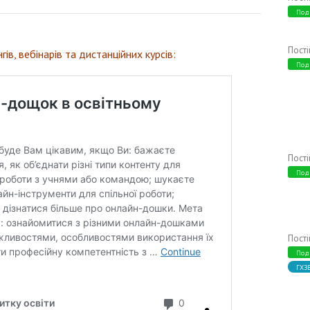
Под
Пост
гів, вебінарів та дистанційних курсів:
Под
Пост
Под
Пост
Под
ГХЗ