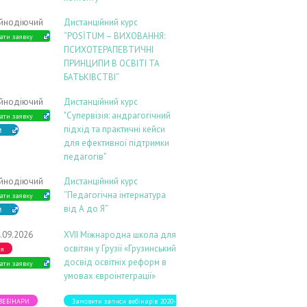
ійнодіючий
Дистанційний курс
“POSİTUM – ВИХОВАННЯ:
ати заявку
ПСИХОТЕРАПЕВТИЧНІ
ПРИНЦИПИ В ОСВІТІ ТА
БАТЬКІВСТВІ”
ійнодіючий
Дистанційний курс
"Супервізія: андрагогічний
ати заявку
підхід та практичні кейси
В
для ефективної підтримки
педагогів"
ійнодіючий
Дистанційний курс
“Педагогічна інтернатура
ати заявку
від А до Я”
В
.09.2026
ХVIІ Міжнародна школа для
освітян у Грузії «Грузинський
ія
досвід освітніх реформ в
ати заявку
умовах євроінтеграції»
 ВЕБІНАРИ
Замовити записи вебінарів 2020-