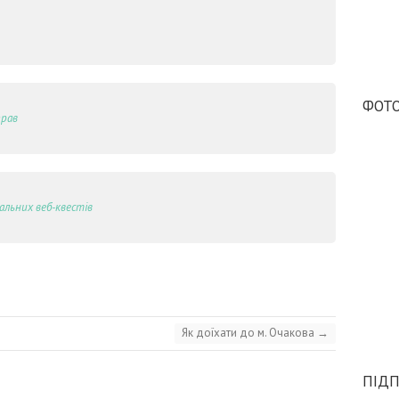
ФОТО
прав
льних веб-квестів
Як доїхати до м. Очакова
→
ПІДП