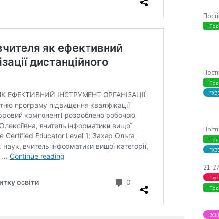
Пост
Под
Пост
Под
ГХЗ
Пост
Под
ГХЗ
21-27
Груз
Под
ВСІ