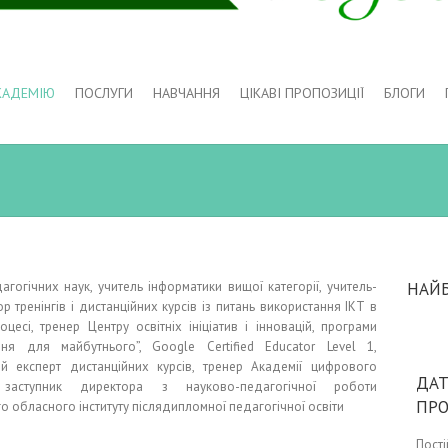
КАДЕМІЮ
ПОСЛУГИ
НАВЧАННЯ
ЦІКАВІ ПРОПОЗИЦІЇ
БЛОГИ
гогічних наук, учитель інформатики вищої категорії, учитель-
НАЙ
ор тренінгів і дистанційних курсів із питань використання ІКТ в
оцесі, тренер Центру освітніх ініціатив і інновацій, програми
ання для майбутнього”, Google Certified Educator Level 1,
ий експерт дистанційних курсів, тренер Академії цифрового
ДАТ
заступник директора з науково-педагогічної роботи
ПР
о обласного інституту післядипломної педагогічної освіти
Пост