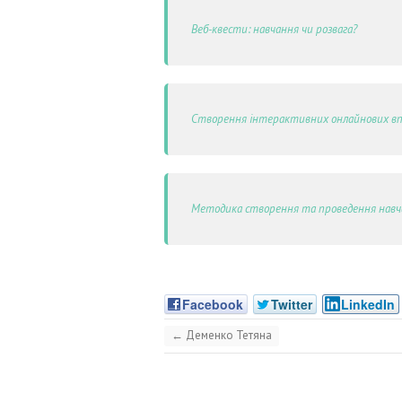
Веб-квести: навчання чи розвага?
Створення інтерактивних онлайнових в
Методика створення та проведення навча
Facebook
Twitter
LinkedIn
←
Деменко Тетяна