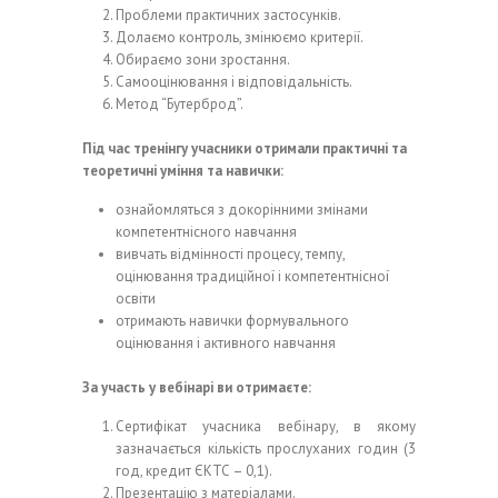
Проблеми практичних застосунків.
Долаємо контроль, змінюємо критерії.
Обираємо зони зростання.
Самооцінювання і відповідальність.
Метод “Бутерброд”.
Під час тренінгу учасники отримали практичні та
теоретичні уміння та навички:
ознайомляться з докорінними змінами
компетентнісного навчання
вивчать відмінності процесу, темпу,
оцінювання традиційної і компетентнісної
освіти
отримають навички формувального
оцінювання і активного навчання
За участь у вебінарі ви отримаєте:
Сертифікат учасника вебінару, в якому
зазначається кількість прослуханих годин (3
год, кредит ЄКТС – 0,1).
Презентацію з матеріалами.