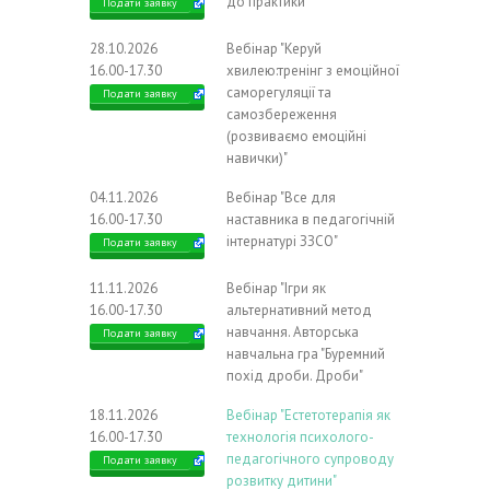
до практики"
Подати заявку
28.10.2026
Вебінар "Керуй
16.00-17.30
хвилею:тренінг з емоційної
саморегуляції та
Подати заявку
самозбереження
(розвиваємо емоційні
навички)"
04.11.2026
Вебінар "Все для
16.00-17.30
наставника в педагогічній
інтернатурі ЗЗСО"
Подати заявку
11.11.2026
Вебінар "Ігри як
16.00-17.30
альтернативний метод
навчання. Авторська
Подати заявку
навчальна гра "Буремний
похід дроби. Дроби"
18.11.2026
Вебінар "Естетотерапія як
16.00-17.30
технологія психолого-
педагогічного супроводу
Подати заявку
розвитку дитини"