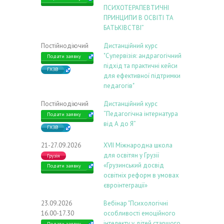
ПСИХОТЕРАПЕВТИЧНІ
ПРИНЦИПИ В ОСВІТІ ТА
БАТЬКІВСТВІ”
Постійнодіючий
Дистанційний курс
"Супервізія: андрагогічний
Подати заявку
підхід та практичні кейси
ГХЗВ
для ефективної підтримки
педагогів"
Постійнодіючий
Дистанційний курс
“Педагогічна інтернатура
Подати заявку
від А до Я”
ГХЗВ
21-27.09.2026
ХVIІ Міжнародна школа
для освітян у Грузії
Грузія
«Грузинський досвід
Подати заявку
освітніх реформ в умовах
євроінтеграції»
23.09.2026
Вебінар "Психологічні
16.00-17.30
особливості емоційного
інтелекту у дітей старшого
Подати заявку