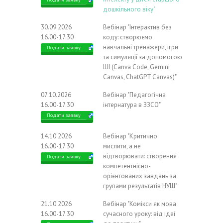
дошкільного віку"
30.09.2026
Вебінар "Інтерактив без
16.00-17.30
коду: створюємо
навчальні тренажери, ігри
Подати заявку
та симуляції за допомогою
ШІ (Canva Code, Gemini
Canvas, ChatGPT Canvas)"
07.10.2026
Вебінар "Педагогічна
16.00-17.30
інтернатура в ЗЗСО"
Подати заявку
14.10.2026
Вебінар "Критично
16.00-17.30
мислити, а не
відтворювати: створення
Подати заявку
компетентнісно-
орієнтованих завдань за
групами результатів НУШ"
21.10.2026
Вебінар "Комікси як мова
16.00-17.30
сучасного уроку: від ідеї