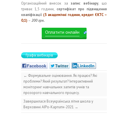
Організаційний внесок за
запис вебінару
, що
триває 1,5 години,
сертифікат про підвищення
кваліфікації
(3 академічні години, кредит ЄКТС –
0,1)
–
200 грн.
Оплатити онлайн
Графік вебінарів
Facebook
Twitter
LinkedIn
←
Формувальне оцінювання. Як працює? Які
проблеми? Який результат? Інтерактивний
моніторинг навчальних запитів учнів та
прозорого навчального процесу.
Завершилася Всеукраїнська літня школа у
Верховині АІРо-Карпати-2021
→