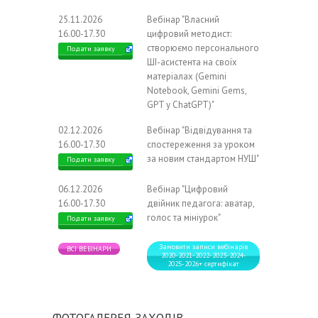
25.11.2026
Вебінар "Власний
16.00-17.30
цифровий методист:
створюємо персонального
Подати заявку
ШІ-асистента на своїх
матеріалах (Gemini
Notebook, Gemini Gems,
GPT у ChatGPT)"
02.12.2026
Вебінар "Відвідування та
16.00-17.30
спостереження за уроком
за новим стандартом НУШ"
Подати заявку
06.12.2026
Вебінар "Цифровий
16.00-17.30
двійник педагога: аватар,
голос та мініурок"
Подати заявку
Замовити записи вебінарів
ВСІ ВЕБІНАРИ
2020-2021-2022-2023-2024-
2025-2026+ сертифікат