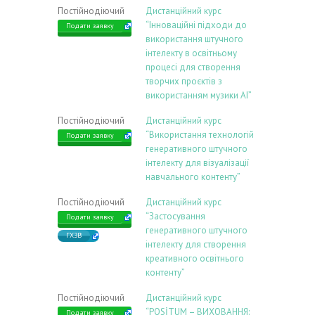
Постійнодіючий
Дистанційний курс
“Інноваційні підходи до
Подати заявку
використання штучного
інтелекту в освітньому
процесі для створення
творчих проєктів з
використанням музики АІ”
Постійнодіючий
Дистанційний курс
“Використання технологій
Подати заявку
генеративного штучного
інтелекту для візуалізації
навчального контенту”
Постійнодіючий
Дистанційний курс
“Застосування
Подати заявку
генеративного штучного
ГХЗВ
інтелекту для створення
креативного освітнього
контенту”
Постійнодіючий
Дистанційний курс
“POSİTUM – ВИХОВАННЯ:
Подати заявку