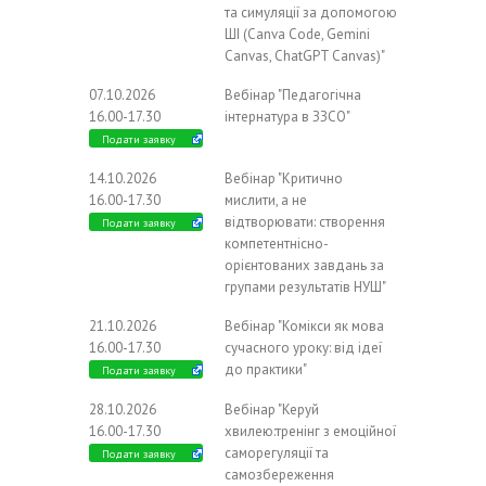
та симуляції за допомогою
ШІ (Canva Code, Gemini
Canvas, ChatGPT Canvas)"
07.10.2026
Вебінар "Педагогічна
16.00-17.30
інтернатура в ЗЗСО"
Подати заявку
14.10.2026
Вебінар "Критично
16.00-17.30
мислити, а не
відтворювати: створення
Подати заявку
компетентнісно-
орієнтованих завдань за
групами результатів НУШ"
21.10.2026
Вебінар "Комікси як мова
16.00-17.30
сучасного уроку: від ідеї
до практики"
Подати заявку
28.10.2026
Вебінар "Керуй
16.00-17.30
хвилею:тренінг з емоційної
саморегуляції та
Подати заявку
самозбереження