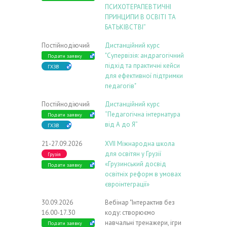
ПСИХОТЕРАПЕВТИЧНІ
ПРИНЦИПИ В ОСВІТІ ТА
БАТЬКІВСТВІ”
Постійнодіючий
Дистанційний курс
"Супервізія: андрагогічний
Подати заявку
підхід та практичні кейси
ГХЗВ
для ефективної підтримки
педагогів"
Постійнодіючий
Дистанційний курс
“Педагогічна інтернатура
Подати заявку
від А до Я”
ГХЗВ
21-27.09.2026
ХVIІ Міжнародна школа
для освітян у Грузії
Грузія
«Грузинський досвід
Подати заявку
освітніх реформ в умовах
євроінтеграції»
30.09.2026
Вебінар "Інтерактив без
16.00-17.30
коду: створюємо
навчальні тренажери, ігри
Подати заявку