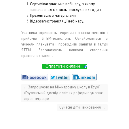
Сертифікат учасника вебінару, в якому
зазначається кількість прослуханих годин.
Презентацію з матеріалами.
Відеозапис трансляції вебінару.
Учасники отримають теоретичні знання методів і
прийомів STEM-технології. Ознайомляться з
умінням планувати і проводити заняття в галузі
STEM. Започаткують навички створення
практичних занять.
Оплатити онлайн
Facebook
Twitter
LinkedIn
←
Запрошуємо на Міжнародну школу в Грузії
«Грузинський досвід освітніх реформ в умовах
євроінтеграції»
Сучасні діти і виховання
→