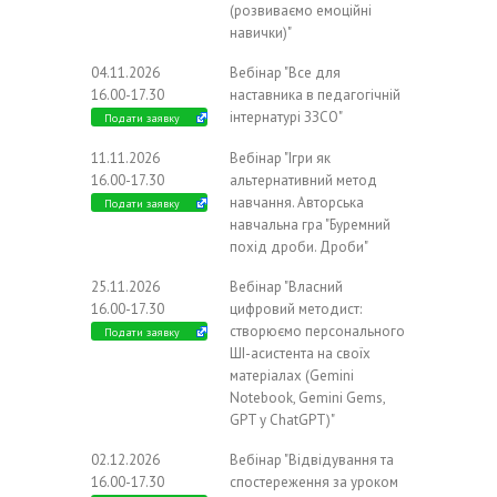
(розвиваємо емоційні
навички)"
04.11.2026
Вебінар "Все для
16.00-17.30
наставника в педагогічній
інтернатурі ЗЗСО"
Подати заявку
11.11.2026
Вебінар "Ігри як
16.00-17.30
альтернативний метод
навчання. Авторська
Подати заявку
навчальна гра "Буремний
похід дроби. Дроби"
25.11.2026
Вебінар "Власний
16.00-17.30
цифровий методист:
створюємо персонального
Подати заявку
ШІ-асистента на своїх
матеріалах (Gemini
Notebook, Gemini Gems,
GPT у ChatGPT)"
02.12.2026
Вебінар "Відвідування та
16.00-17.30
спостереження за уроком