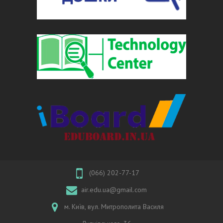
(066) 202-77-17
air.edu.ua@gmail.com
м. Київ, вул. Митрополита Василя