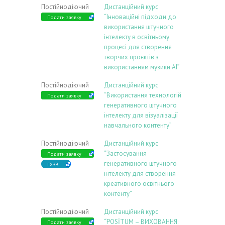
Постійнодіючий
Дистанційний курс
“Інноваційні підходи до
Подати заявку
використання штучного
інтелекту в освітньому
процесі для створення
творчих проєктів з
використанням музики АІ”
Постійнодіючий
Дистанційний курс
“Використання технологій
Подати заявку
генеративного штучного
інтелекту для візуалізації
навчального контенту”
Постійнодіючий
Дистанційний курс
“Застосування
Подати заявку
генеративного штучного
ГХЗВ
інтелекту для створення
креативного освітнього
контенту”
Постійнодіючий
Дистанційний курс
“POSİTUM – ВИХОВАННЯ:
Подати заявку