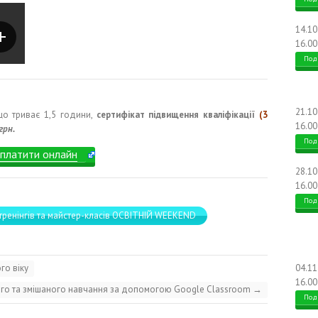
14.1
16.00
Под
21.1
що триває 1,5 години,
сертифікат підвищення кваліфікації
(3
16.00
грн.
Под
платити онлайн
28.1
16.00
Под
тренінгів та майстер-класів ОСВІТНІЙ WEEKEND
го віку
04.1
16.00
ого та змішаного навчання за допомогою Google Classroom
→
Под