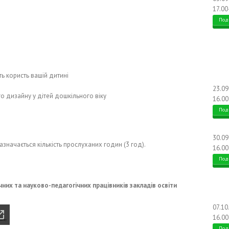
17.00
Под
ть користь вашій дитині
23.0
о дизайну у дітей дошкільного віку
16.00
Под
30.0
азначається кількість прослуханих годин (3 год).
16.00
Под
них та науково-педагогічних працівників закладів освіти
07.10
16.00
Под