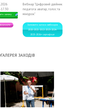
2.2026
Вебінар "Цифровий двійник
-17.30
педагога: аватар, голос та
мініурок"
ати заявку
Замовити записи вебінарів
 ВЕБІНАРИ
2020-2021-2022-2023-2024-
2025-2026+ сертифікат
ГАЛЕРЕЯ ЗАХОДІВ