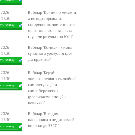
0.2026
Вебінар "Критично мислити,
-17.30
а не відтворювати:
створення компетентнісно-
ати заявку
орієнтованих завдань за
групами результатів НУШ"
0.2026
Вебінар "Комікси як мова
-17.30
сучасного уроку: від ідеї
до практики"
ати заявку
0.2026
Вебінар "Керуй
-17.30
хвилею:тренінг з емоційної
саморегуляції та
ати заявку
самозбереження
(розвиваємо емоційні
навички)"
1.2026
Вебінар "Все для
-17.30
наставника в педагогічній
інтернатурі ЗЗСО"
ати заявку