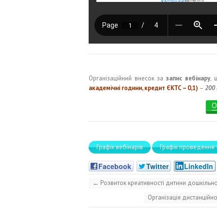
Організаційний внесок за
запис вебінару
, 
академічні години, кредит ЄКТС – 0,1)
–
200 
О
Графік вебінарів
Графік проведення 
Facebook
Twitter
LinkedIn
←
Розвиток креативності дитини дошкільно
Організація дистанційн