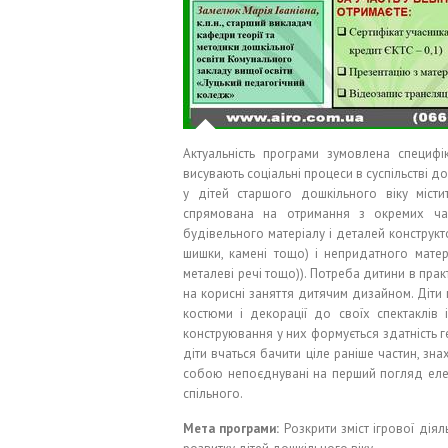
Актуальність програми зумовлена специфі
висувають соціальні процеси в суспільстві д
у дітей старшого дошкільного віку місти
спрямована на отримання з окремих час
будівельного матеріалу і деталей конструкто
шишки, камені тощо) і непридатного матері
металеві речі тощо)). Потреба дитини в пра
на корисні заняття дитячим дизайном. Діти
костюми і декорації до своїх спектаклів 
конструювання у них формується здатність ге
діти вчаться бачити ціле раніше частин, зн
собою непоєднувані на перший погляд елем
спільного.
Мета програми:
Розкрити зміст ігрової діял