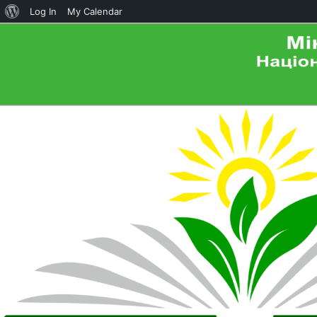
About
Log In
My Calendar
WordPress