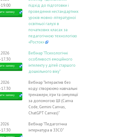
-19.00
підхід до підготовки і
проведення нестандартних
ати заявку
уроків мовно-літературної
освітньої галузі в
початкових класах за
педагогічною технологією
«Росток»
9.2026
Вебінар "Психологічні
-17.30
особливості емоційного
інтелекту у дітей старшого
ати заявку
дошкільного віку"
9.2026
Вебінар "Інтерактив без
-17.30
коду: створюємо навчальні
тренажери, ігри та симуляції
ати заявку
за допомогою ШІ (Canva
Code, Gemini Canvas,
ChatGPT Canvas)"
.2026
Вебінар "Педагогічна
-17.30
інтернатура в ЗЗСО"
ати заявку