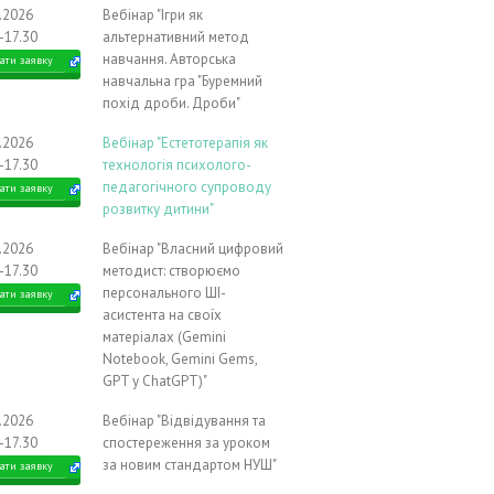
1.2026
Вебінар "Ігри як
-17.30
альтернативний метод
навчання. Авторська
ати заявку
навчальна гра "Буремний
похід дроби. Дроби"
1.2026
Вебінар "Естетотерапія як
-17.30
технологія психолого-
педагогічного супроводу
ати заявку
розвитку дитини"
1.2026
Вебінар "Власний цифровий
-17.30
методист: створюємо
персонального ШІ-
ати заявку
асистента на своїх
матеріалах (Gemini
Notebook, Gemini Gems,
GPT у ChatGPT)"
2.2026
Вебінар "Відвідування та
-17.30
спостереження за уроком
за новим стандартом НУШ"
ати заявку