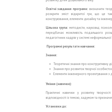
розвитку дітей дошкільного віку.
Освітні завдання програми:
визначити теоре
розкрити зміст відкритої гри, що це та
конструювання, елементи дизайну та інженер
Цільова група:
методисти, науковці, психоло
передбачає можливість подальшого розш
педагогічних кадрів у системі неформальної 
Програмні результати навчання:
Знання:
Теоретичні знання про конструктивну ді
Знання про розвиток творчої особистос
Елементи інженерного проектування з д
Уміння (навички):
Практичні навички у розвитку творчост
відповідності із темою, задумом та признач
Установки до: