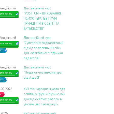
ійнодіючий
Дистанційний курс
“POSİTUM – ВИХОВАННЯ:
ати заявку
ПСИХОТЕРАПЕВТИЧНІ
ПРИНЦИПИ В ОСВІТІ ТА
БАТЬКІВСТВІ”
ійнодіючий
Дистанційний курс
"Супервізія: андрагогічний
ати заявку
підхід та практичні кейси
В
для ефективної підтримки
педагогів"
ійнодіючий
Дистанційний курс
“Педагогічна інтернатура
ати заявку
від А до Я”
В
.09.2026
ХVIІ Міжнародна школа для
освітян у Грузії «Грузинський
ія
досвід освітніх реформ в
ати заявку
умовах євроінтеграції»
9.2026
Вебінар «Діяльнісний