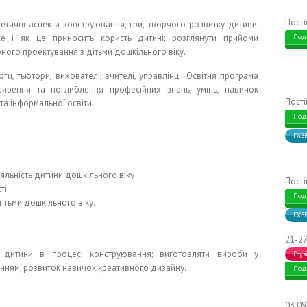
Пост
тичні аспекти конструювання, гри, творчого розвитку дитини;
ке і як це приносить користь дитині; розглянути прийоми
Под
ного проектування з дітьми дошкільного віку.
ги, тьютори, вихователі, вчителі, управлінці. Освітня програма
ирення та поглиблення професійних знань, умінь, навичок
Пост
та інформальної освіти.
Под
ГХЗ
яльність дитини дошкільного віку
Пост
ті
Под
ітьми дошкільного віку.
ГХЗ
21-27
і дитини в процесі конструювання; виготовляти вироби у
Груз
енням; розвиток навичок креативного дизайну.
Под
03.0