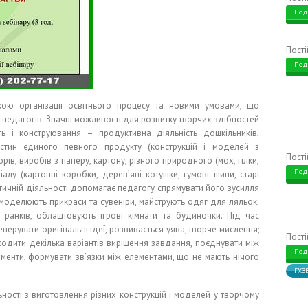
Под
Пост
Под
кою організації освітнього процесу та новими умовами, що
о педагогів. Значні можливості для розвитку творчих здібностей
ть і конструювання – продуктивна діяльність дошкільників,
тин єдиного певного продукту (конструкцій і моделей з
Пост
рів, виробів з паперу, картону, різного природного (мох, гілки,
Под
алу (картонні коробки, дерев’яні котушки, гумові шини, старі
ктичній діяльності допомагає педагогу спрямувати його зусилля
 моделюють прикраси та сувеніри, майструють одяг для ляльок,
і ранків, облаштовують ігрові кімнати та будиночки. Під час
нерувати оригінальні ідеї, розвивається уява, творче мислення;
Пост
аходити декілька варіантів вирішення завдання, поєднувати між
Под
енти, формувати зв’язки між елементами, що не мають нічого
ГХЗ
ьності з виготовлення різних конструкцій і моделей у творчому