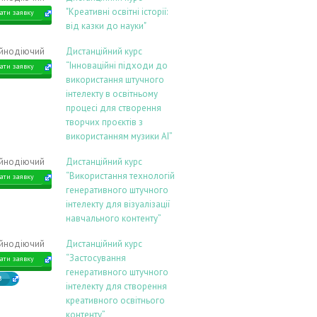
"Креативні освітні історії:
ати заявку
від казки до науки"
ійнодіючий
Дистанційний курс
“Інноваційні підходи до
ати заявку
використання штучного
інтелекту в освітньому
процесі для створення
творчих проєктів з
використанням музики АІ”
ійнодіючий
Дистанційний курс
“Використання технологій
ати заявку
генеративного штучного
інтелекту для візуалізації
навчального контенту”
ійнодіючий
Дистанційний курс
“Застосування
ати заявку
генеративного штучного
В
інтелекту для створення
креативного освітнього
контенту”