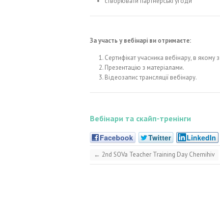
створювати партнерські угоди
За участь у вебінарі ви отримаєте:
Сертифікат учасника вебінару, в якому 
Презентацію з матеріалами.
Відеозапис трансляції вебінару.
Вебінари та скайп-тренінги
Facebook
Twitter
LinkedIn
←
2nd SOVa Teacher Training Day Chernihiv