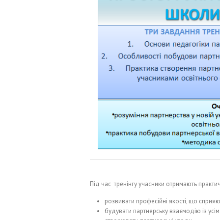
Під час тренінгу учасники отримають практичн
розвивати професійні якості, що сприяю
будувати партнерську взаємодію із усі