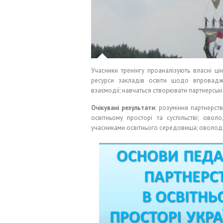
Учасники тренінгу проаналізують власні ці
ресурси закладів освіти щодо впровадже
взаємодії; навчаться створювати партнерські
Очікувані результати:
розуміння партнерства
освітньому просторі та суспільстві; овол
учасниками освітнього середовища; оволод