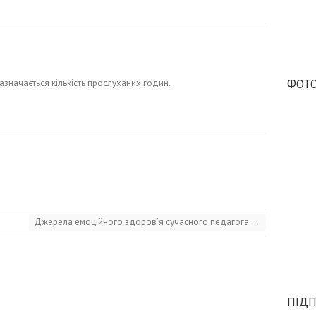
ФОТО
зазначається кількість прослуханих годин.
Джерела емоційного здоров’я сучасного педагога
→
ПІДП