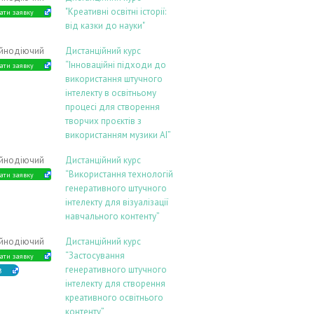
"Креативні освітні історії:
ати заявку
від казки до науки"
ійнодіючий
Дистанційний курс
“Інноваційні підходи до
ати заявку
використання штучного
інтелекту в освітньому
процесі для створення
творчих проєктів з
використанням музики АІ”
ійнодіючий
Дистанційний курс
“Використання технологій
ати заявку
генеративного штучного
інтелекту для візуалізації
навчального контенту”
ійнодіючий
Дистанційний курс
“Застосування
ати заявку
генеративного штучного
В
інтелекту для створення
креативного освітнього
контенту”