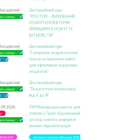
ійнодіючий
Дистанційний курс
“POSİTUM – ВИХОВАННЯ:
ати заявку
ПСИХОТЕРАПЕВТИЧНІ
ПРИНЦИПИ В ОСВІТІ ТА
БАТЬКІВСТВІ”
ійнодіючий
Дистанційний курс
"Супервізія: андрагогічний
ати заявку
підхід та практичні кейси
В
для ефективної підтримки
педагогів"
ійнодіючий
Дистанційний курс
“Педагогічна інтернатура
ати заявку
від А до Я”
В
.09.2026
ХVIІ Міжнародна школа для
освітян у Грузії «Грузинський
ія
досвід освітніх реформ в
ати заявку
умовах євроінтеграції»
 ВЕБІНАРИ
Замовити записи вебінарів 2020-