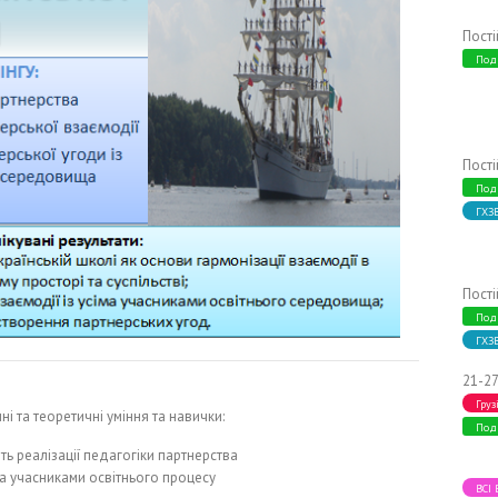
Пост
Под
Пост
Под
ГХЗ
Пост
Под
ГХЗ
21-27
Груз
і та теоретичні уміння та навички:
Под
ть реалізації педагогіки партнерства
ма учасниками освітнього процесу
ВСІ