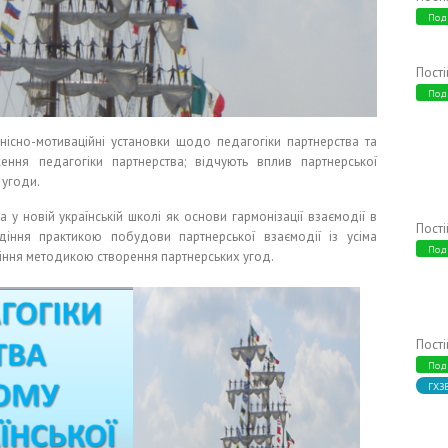
Под
Пост
Под
ннісно-мотиваційні установки щодо педагогіки партнерства та
ння педагогіки партнерства; відчують вплив партнерської
 угоди.
 у новій українській школі як основи гармонізації взаємодії в
Пост
одіння практикою побудови партнерської взаємодії із усіма
Под
іння методикою створення партнерських угод.
Пост
Под
ГХЗ