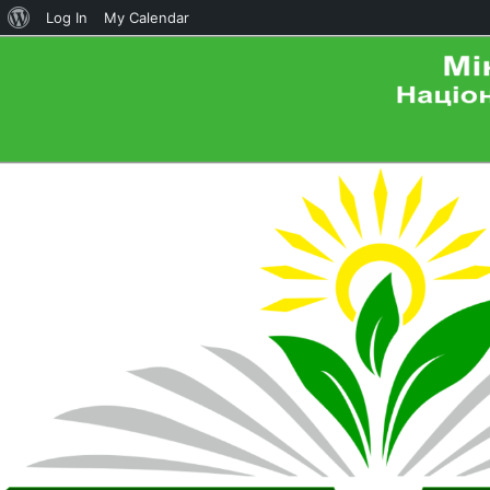
About
Log In
My Calendar
WordPress