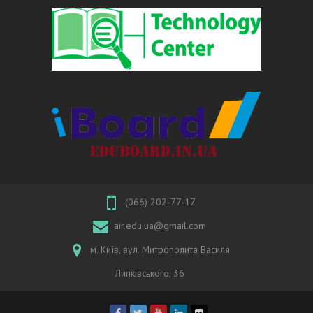
(066) 202-77-17
air.edu.ua@gmail.com
м. Київ, вул. Митрополита Василя
Липківського, 36