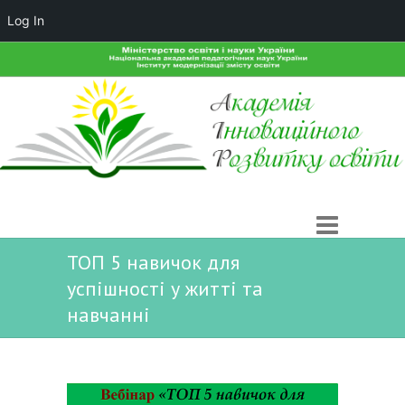
Log In
ТОП 5 навичок для
успішності у житті та
навчанні