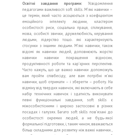
Освітні завдання програми:
Усвідомлення
педагогами важливості soft skills. М’які навички –
це термін, який часто асоціюється з коефіцієнтом
емоційного інтелекту людини, кластером
особистості риси, соціальна праця, спілкування,
мова, особисті звички, дружелюбність, керування
людьми, лідерство тощо. які характеризують
стосунки з іншими людьми. М’які навички, також
відомі як навички людей, доповнюють жорсткі
навички навички покращення відносин,
продуктивності роботи та кар’єрних перспектив.
Часто кажуть, що це важко навички допоможуть
вам пройти співбесіду, але вам потрібні м’які
навички, щоб отримати – і зберегти – роботу. На
відміну від твердих навичок, які включають в себе
набір технічних навичок і здатність виконувати
певні функціональні завдання, soft skills є
міжособистісними і широко застосовні в різних
посадах і галузях. Багато soft skills пов’язані до
особистості окремих людей, а не будь-якої
формальної підготовки, і, таким чином, вважаються
більш складними для розвитку ніж важкі навички.,