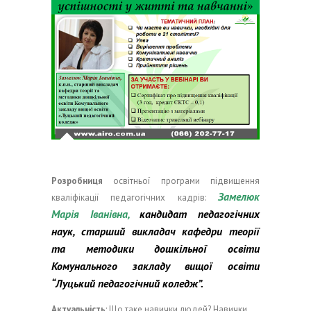
Розробниця
освітньої програми підвищення
Замелюк
кваліфікації педагогічних кадрів:
Марія Іванівна,
к
андидат педагогічних
наук, старший викладач кафедри теорії
та методики дошкільної освіти
Комунального закладу вищої освіти
“Луцький педагогічний коледж”.
Актуальність
: Що таке навички людей? Навички