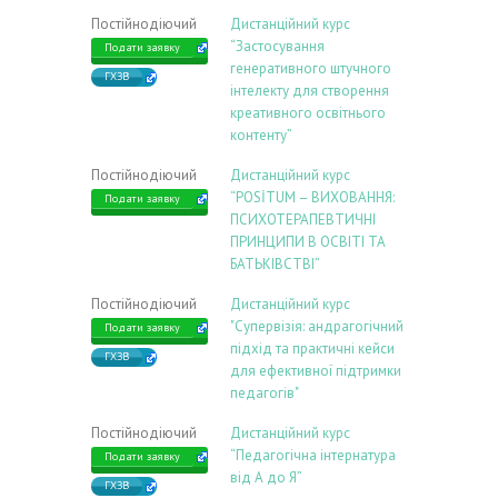
Постійнодіючий
Дистанційний курс
“Застосування
Подати заявку
генеративного штучного
ГХЗВ
інтелекту для створення
креативного освітнього
контенту”
Постійнодіючий
Дистанційний курс
“POSİTUM – ВИХОВАННЯ:
Подати заявку
ПСИХОТЕРАПЕВТИЧНІ
ПРИНЦИПИ В ОСВІТІ ТА
БАТЬКІВСТВІ”
Постійнодіючий
Дистанційний курс
"Супервізія: андрагогічний
Подати заявку
підхід та практичні кейси
ГХЗВ
для ефективної підтримки
педагогів"
Постійнодіючий
Дистанційний курс
“Педагогічна інтернатура
Подати заявку
від А до Я”
ГХЗВ