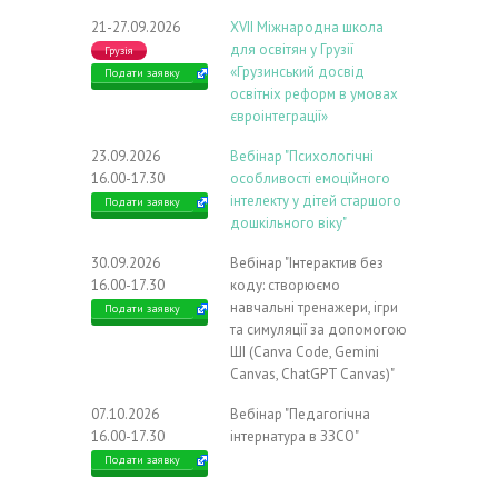
21-27.09.2026
ХVIІ Міжнародна школа
для освітян у Грузії
Грузія
«Грузинський досвід
Подати заявку
освітніх реформ в умовах
євроінтеграції»
23.09.2026
Вебінар "Психологічні
16.00-17.30
особливості емоційного
інтелекту у дітей старшого
Подати заявку
дошкільного віку"
30.09.2026
Вебінар "Інтерактив без
16.00-17.30
коду: створюємо
навчальні тренажери, ігри
Подати заявку
та симуляції за допомогою
ШІ (Canva Code, Gemini
Canvas, ChatGPT Canvas)"
07.10.2026
Вебінар "Педагогічна
16.00-17.30
інтернатура в ЗЗСО"
Подати заявку