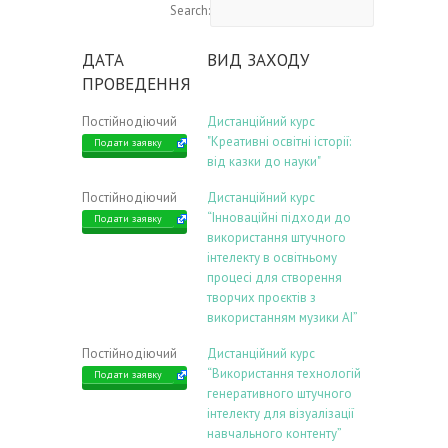
Search:
ДАТА
ВИД ЗАХОДУ
ПРОВЕДЕННЯ
Постійнодіючий
Дистанційний курс
"Креативні освітні історії:
Подати заявку
від казки до науки"
Постійнодіючий
Дистанційний курс
“Інноваційні підходи до
Подати заявку
використання штучного
інтелекту в освітньому
процесі для створення
творчих проєктів з
використанням музики АІ”
Постійнодіючий
Дистанційний курс
“Використання технологій
Подати заявку
генеративного штучного
інтелекту для візуалізації
навчального контенту”