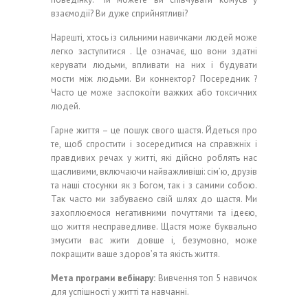
взаємодії? Ви дуже сприйнятливі?
Нарешті, хтось із сильними навичками людей може
легко заступитися . Це означає, що вони здатні
керувати людьми, впливати на них і будувати
мости між людьми. Ви коннектор? Посередник ?
Часто це може заспокоїти важких або токсичних
людей.
Гарне життя – це пошук свого щастя. Йдеться про
те, щоб спростити і зосередитися на справжніх і
правдивих речах у житті, які дійсно роблять нас
щасливими, включаючи найважливіші: сім’ю, друзів
та наші стосунки як з Богом, так і з самими собою.
Так часто ми забуваємо свій шлях до щастя. Ми
захоплюємося негативними почуттями та ідеєю,
що життя несправедливе. Щастя може буквально
змусити вас жити довше і, безумовно, може
покращити ваше здоров’я та якість життя.
Мета програми вебінару:
Вивчення топ 5 навичок
для успішності у житті та навчанні.