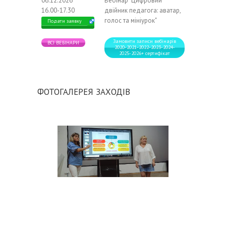
06.12.2026
Вебінар "Цифровий
16.00-17.30
двійник педагога: аватар,
голос та мініурок"
Подати заявку
Замовити записи вебінарів
ВСІ ВЕБІНАРИ
2020-2021-2022-2023-2024-
2025-2026+ сертифікат
ФОТОГАЛЕРЕЯ ЗАХОДІВ