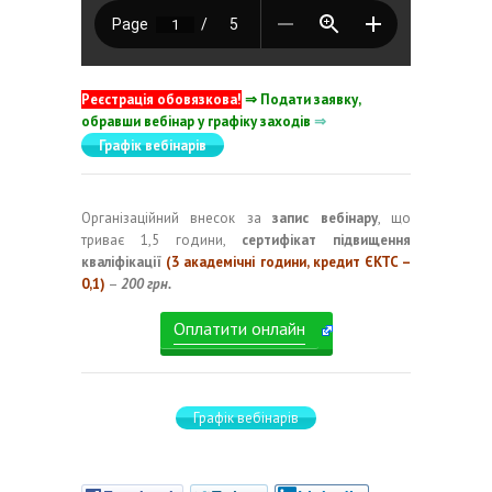
Реєстрація обовязкова!
⇒ Подати заявку,
обравши вебінар у графіку заходів
⇒
Графік вебінарів
Організаційний внесок за
запис вебінару
, що
триває 1,5 години,
сертифікат підвищення
кваліфікації
(3 академічні години, кредит ЄКТС –
0,1)
–
200 грн.
Оплатити онлайн
Графік вебінарів