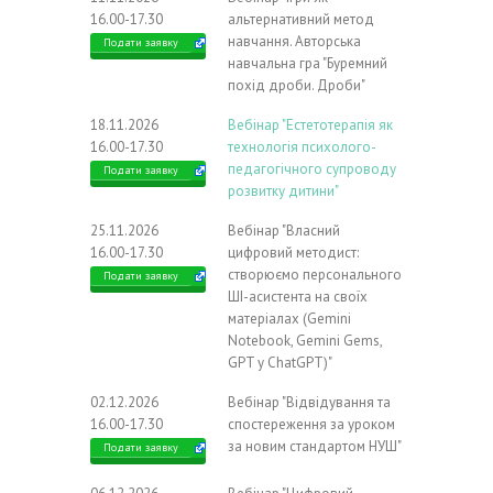
16.00-17.30
альтернативний метод
навчання. Авторська
Подати заявку
навчальна гра "Буремний
похід дроби. Дроби"
18.11.2026
Вебінар "Естетотерапія як
16.00-17.30
технологія психолого-
педагогічного супроводу
Подати заявку
розвитку дитини"
25.11.2026
Вебінар "Власний
16.00-17.30
цифровий методист:
створюємо персонального
Подати заявку
ШІ-асистента на своїх
матеріалах (Gemini
Notebook, Gemini Gems,
GPT у ChatGPT)"
02.12.2026
Вебінар "Відвідування та
16.00-17.30
спостереження за уроком
за новим стандартом НУШ"
Подати заявку