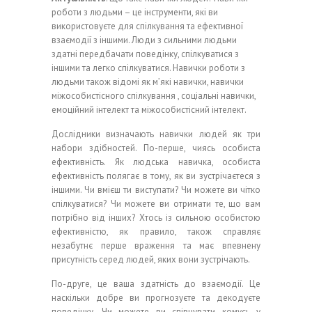
роботи з людьми – це інструменти, які ви
використовуєте для спілкування та ефективної
взаємодії з іншими. Люди з сильними людьми
здатні передбачати поведінку, спілкуватися з
іншими та легко спілкуватися. Навички роботи з
людьми також відомі як м’які навички, навички
міжособистісного спілкування , соціальні навички,
емоційний інтелект та міжособистісний інтелект.
Дослідники визначають навички людей як три
набори здібностей. По-перше, чиясь особиста
ефективність. Як людська навичка, особиста
ефективність полягає в тому, як ви зустрічаєтеся з
іншими. Чи вмієш ти виступати? Чи можете ви чітко
спілкуватися? Чи можете ви отримати те, що вам
потрібно від інших? Хтось із сильною особистою
ефективністю, як правило, також справляє
незабутнє перше враження та має впевнену
присутність серед людей, яких вони зустрічають.
По-друге, це ваша здатність до взаємодії. Це
наскільки добре ви прогнозуєте та декодуєте
поведінку. Чи можете ви співчувати комусь у