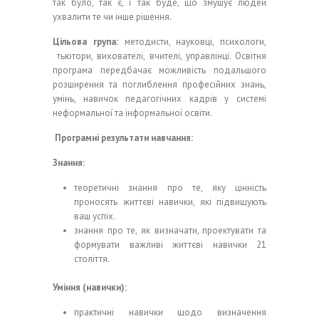
так було, так є, і так буде, що змушує людей
ухвалити те чи інше рішення.
Цільова група:
методисти, науковці, психологи,
тьютори, вихователі, вчителі, управлінці. Освітня
програма передбачає можливість подальшого
розширення та поглиблення професійних знань,
умінь, навичок педагогічних кадрів у системі
неформальної та інформальної освіти.
Програмні результати навчання:
Знання:
теоретичні знання про те, яку цінність
проносять життєві навички, які підвищують
ваш успіх.
знання про те, як визначати, проектувати та
формувати важливі життєві навички 21
століття.
Уміння (навички):
практичні навички щодо визначення