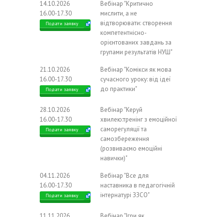
14.10.2026
Вебінар "Критично
16.00-17.30
мислити, а не
відтворювати: створення
Подати заявку
компетентнісно-
орієнтованих завдань за
групами результатів НУШ"
21.10.2026
Вебінар "Комікси як мова
16.00-17.30
сучасного уроку: від ідеї
до практики"
Подати заявку
28.10.2026
Вебінар "Керуй
16.00-17.30
хвилею:тренінг з емоційної
саморегуляції та
Подати заявку
самозбереження
(розвиваємо емоційні
навички)"
04.11.2026
Вебінар "Все для
16.00-17.30
наставника в педагогічній
інтернатурі ЗЗСО"
Подати заявку
11.11.2026
Вебінар "Ігри як