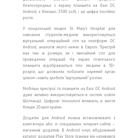
безпосередньо з екрану планшета на базі ОС
Android, є близько 3500 осіб, і ця цифра постійно
росте.
У лондонській лікарні St. Mary’s Hospital для
навчання студентів-медиків використовується
віртуальний операційний стіл на платформі ОС
Android, аналогів якого немає в Європі. Пристрій
має такі ж розміри, як і звичайний стіл для
проведення операцій. На екрані гігантського
планшета відображається тіло людини в 3D-
розрізі, що дозволяє побачити окремий орган
цілком і навіть зробити “віртуальний” розтин.
Мобільні пристрої та планшети на базі ОС Android
дуже активно використовуються в системі освіти
Шотландії. Цифрові технології втілюють в життя
більше 20 шкіл країни.
Додатки для Android можна встановлювати з
комп’ютера або зі спеціальних інтернет-сайтів –
магазинів додатків. В Android існує вбудований
каталог додатків Play Store (раніше він називався