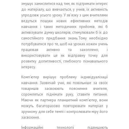
змушує замислитися над тим, як підтримати інтерес
до матеріалу, що вивчається, у учнів, їх активність
упродовж усього уроку. У зв’язку з цим вчителями
ведуться пошуки нових ефективних методів
навчання і таких методичних прийомів, які б
активізували думку школярів, стимулювали б їх до
самостійного придбання знань.Тому необхідно
потурбуватися про те, щоб на уроках кожен учень
працював активно та захоплено, і
використовувати це як відправну точку для
розвитку допитливості, глибокого пізнавального
інтересу.
Комп’ютер вирішує проблему індивідуалізації
навчання. Зазвичай учні, які повільніше за своїх
товаришів засвоюють пояснення вчителя,
соромляться піднімати руку, ставити питання.
Маючи як партнера планшетний комп’ютер, вони
можуть багаторазово повторювати матеріал у
зручному для себе темпі і контролювати міру його
засвоєння.
Інформаційні технології підвищують