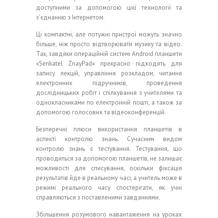
доступними за допомогою цієї технології та
з’єднанню з Інтернетом.
Ці компактні, але потужні пристрої можуть значно
більше, ніж просто відтворювати музику та відео.
Так, завдяки операційній системі Android планшети
«Senkatel ZnayPad» прекрасно підходять для
запису лекцій, управління розкладом, читання
електронних підручників, проведення
дослідницьких робіт і спілкування з учителями та
однокласниками по електронній пошті, а також за
допомогою голосових та відеоконференцій.
Безперечні плюси використання планшетів в
аспекті контролю знань. Сучасним видом
контролю знань є тестування. Тестування, що
проводиться за допомогою планшетів, не залишає
можливості для списування, оскільки фіксація
результатів йде в реальному часі, а учитель може в
режимі реального часу спостерігати, як учні
справляються з поставленими завданнями.
Збільшення розумового навантаження на уроках