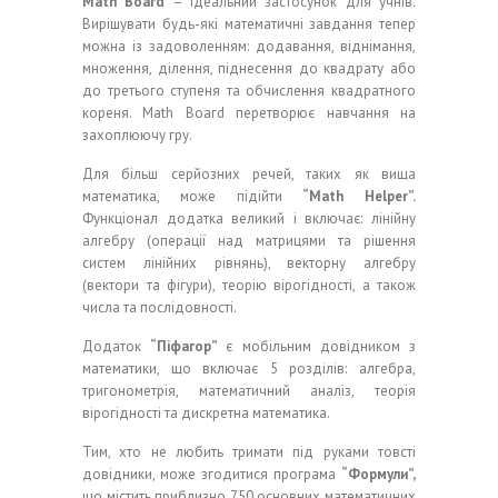
Ма
th
Воаг
d
– ідеальний застосунок для учнів.
Вирішувати будь-які математичні завдання тепер
можна із задоволенням: додавання, віднімання,
множення, ділення, піднесення до квадрату або
до третього ступеня та обчислення квадратного
кореня. Маth Воагd перетворює навчання на
захоплюючу гру.
Для більш серйозних речей, таких як вища
математика, може підійти
“Math Helper”.
Функціонал додатка великий і включає: лінійну
алгебру (операції над матрицями та рішення
систем лінійних рівнянь), векторну алгебру
(вектори та фігури), теорію вірогідності, а також
числа та послідовності.
Додаток
“Піфагор”
є мобільним довідником з
математики, що включає 5 розділів: алгебра,
тригонометрія, математичний аналіз, теорія
вірогідності та дискретна математика.
Тим, хто не любить тримати під руками товсті
довідники, може згодитися програма
“Формули”,
що містить приблизно 750 основних математичних