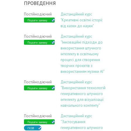
ПРОВЕДЕННЯ
Постійнодіючий
Дистанційний курс
"Креативні освітні історії:
Подати заявку
від казки до науки"
Постійнодіючий
Дистанційний курс
“Інноваційні підходи до
Подати заявку
використання штучного
інтелекту в освітньому
процесі для створення
творчих проєктів з
використанням музики АІ”
Постійнодіючий
Дистанційний курс
“Використання технологій
Подати заявку
генеративного штучного
інтелекту для візуалізації
навчального контенту”
Постійнодіючий
Дистанційний курс
“Застосування
Подати заявку
генеративного штучного
ГХЗВ