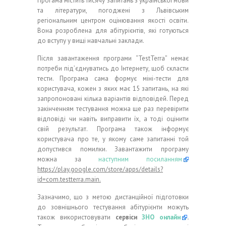
Прогама мiстить тисячу запитань з української мови
та лiтератури, погодженi з Львiвським
регiональним центром оцiнювання якостi освiти.
Вона розроблена для абітурієнтів, які готуються
до вступу у вищі навчальні заклади.
Пiсля завантаження програми “TestTerra” немає
потреби пiд’єднуватись до Інтернету, щоб скласти
тести. Програма сама формує мiнi-тести для
користувача, кожен з яких має 15 запитань, на якi
запропоновані кiлька варiантiв вiдповiдей. Перед
закiнченням тестування можна ще раз перевiрити
вiдповiдi чи навiть виправити їх, а тодi оцiнити
свiй результат. Програма також iнформує
користувача про те, у якому саме запитаннi той
допустився помилки. Завантажити програму
можна за
наступним посиланням
https://play.google.com/store/apps/details?
id=com.testterra.main.
Зазначимо, що з метою дистанційної підготовки
до зовнішнього тестування абітурієнти можуть
також використовувати
сервіси
ЗНО онлайн
.