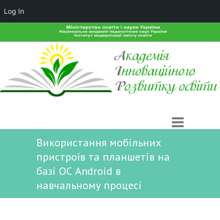
Log In
Використання мобільних
пристроїв та планшетів на
базі ОС Android в
навчальному процесі