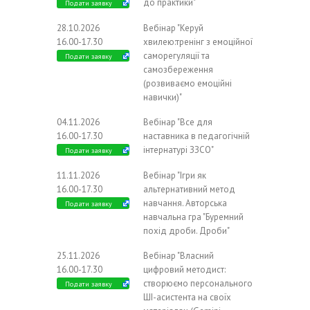
до практики"
Подати заявку
28.10.2026
Вебінар "Керуй
16.00-17.30
хвилею:тренінг з емоційної
саморегуляції та
Подати заявку
самозбереження
(розвиваємо емоційні
навички)"
04.11.2026
Вебінар "Все для
16.00-17.30
наставника в педагогічній
інтернатурі ЗЗСО"
Подати заявку
11.11.2026
Вебінар "Ігри як
16.00-17.30
альтернативний метод
навчання. Авторська
Подати заявку
навчальна гра "Буремний
похід дроби. Дроби"
25.11.2026
Вебінар "Власний
16.00-17.30
цифровий методист:
створюємо персонального
Подати заявку
ШІ-асистента на своїх