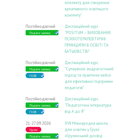
інтелекту для створення
креативного освітнього
контенту”
Постійнодіючий
Дистанційний курс
“POSİTUM – ВИХОВАННЯ:
Подати заявку
ПСИХОТЕРАПЕВТИЧНІ
ПРИНЦИПИ В ОСВІТІ ТА
БАТЬКІВСТВІ”
Постійнодіючий
Дистанційний курс
"Супервізія: андрагогічний
Подати заявку
підхід та практичні кейси
ГХЗВ
для ефективної підтримки
педагогів"
Постійнодіючий
Дистанційний курс
“Педагогічна інтернатура
Подати заявку
від А до Я”
ГХЗВ
21-27.09.2026
ХVIІ Міжнародна школа
для освітян у Грузії
Грузія
«Грузинський досвід
Подати заявку