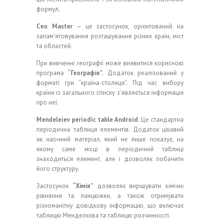
формул.
Сео
Ма
st
е
r
– це застосунок, орієнтований на
запам’ятовування розташування різних країн, міст
та областей.
При вивченні географії може виявитися корисною
програма
“Географія”.
Додаток реалізований у
форматі гри “країна-столиця”. Під час вибору
країни із загального списку з’являється інформація
про неї.
Mendeleiev periodic table Android
. Це стандартна
періодична таблиця елементів. Додаток цікавий
як наочний матеріал, який не лише показує, на
якому саме місці в періодичній таблиці
знаходиться елемент, але і дозволяє побачити
його структуру.
Застосунок
“Хімія”
дозволяє вирішувати хімічні
рівняння та ланцюжки, а також отримувати
різноманітну довідкову інформацію, що включає
таблицю Менделєєва та таблицю розчинності.