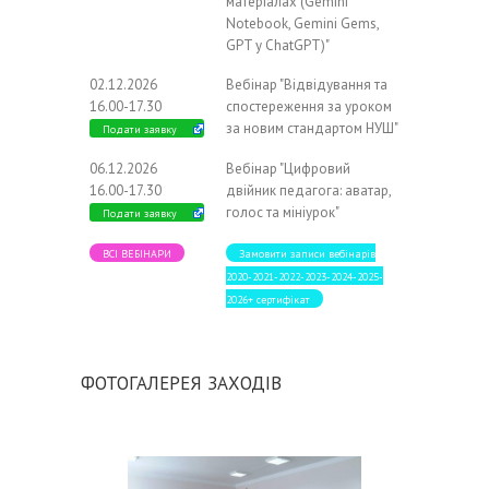
матеріалах (Gemini
Notebook, Gemini Gems,
GPT у ChatGPT)"
02.12.2026
Вебінар "Відвідування та
16.00-17.30
спостереження за уроком
за новим стандартом НУШ"
Подати заявку
06.12.2026
Вебінар "Цифровий
16.00-17.30
двійник педагога: аватар,
голос та мініурок"
Подати заявку
ВСІ ВЕБІНАРИ
Замовити записи вебінарів
2020-2021-2022-2023-2024-2025-
2026+ сертифікат
ФОТОГАЛЕРЕЯ ЗАХОДІВ