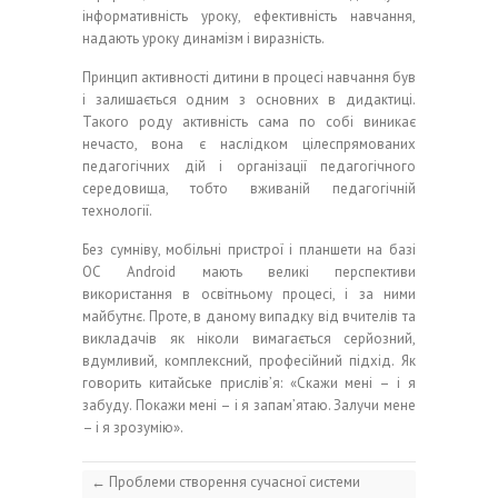
інформативність уроку, ефективність навчання,
надають уроку динамізм і виразність.
Принцип активності дитини в процесі навчання був
і залишається одним з основних в дидактиці.
Такого роду активність сама по собі виникає
нечасто, вона є наслідком цілеспрямованих
педагогічних дій і організації педагогічного
середовища, тобто вживаній педагогічній
технології.
Без сумніву, мобільні пристрої і планшети на базі
ОС Android мають великі перспективи
використання в освітньому процесі, і за ними
майбутнє. Проте, в даному випадку від вчителів та
викладачів як ніколи вимагається серйозний,
вдумливий, комплексний, професійний підхід. Як
говорить китайське прислів’я: «Скажи мені – і я
забуду. Покажи мені – і я запам’ятаю. Залучи мене
– і я зрозумію».
←
Проблеми створення сучасної системи