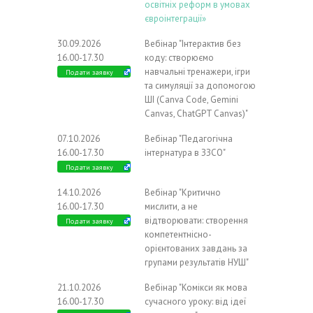
освітніх реформ в умовах
євроінтеграції»
30.09.2026
Вебінар "Інтерактив без
16.00-17.30
коду: створюємо
навчальні тренажери, ігри
Подати заявку
та симуляції за допомогою
ШІ (Canva Code, Gemini
Canvas, ChatGPT Canvas)"
07.10.2026
Вебінар "Педагогічна
16.00-17.30
інтернатура в ЗЗСО"
Подати заявку
14.10.2026
Вебінар "Критично
16.00-17.30
мислити, а не
відтворювати: створення
Подати заявку
компетентнісно-
орієнтованих завдань за
групами результатів НУШ"
21.10.2026
Вебінар "Комікси як мова
16.00-17.30
сучасного уроку: від ідеї