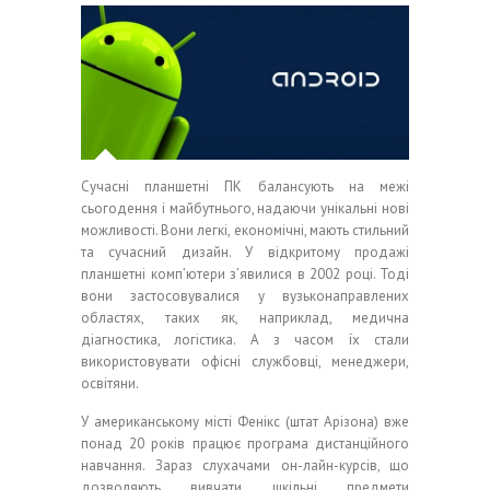
Сучасні планшетні ПК балансують на межі
сьогодення і майбутнього, надаючи унікальні нові
можливості. Вони легкі, економічні, мають стильний
та сучасний дизайн. У відкритому продажі
планшетні комп’ютери з’явилися в 2002 році. Тоді
вони застосовувалися у вузьконаправлених
областях, таких як, наприклад, медична
діагностика, логістика. А з часом їх стали
використовувати офісні службовці, менеджери,
освітяни.
У американському місті Фенікс (штат Арізона) вже
понад 20 років працює програма дистанційного
навчання. Зараз слухачами он-лайн-курсів, що
дозволяють вивчати шкільні предмети