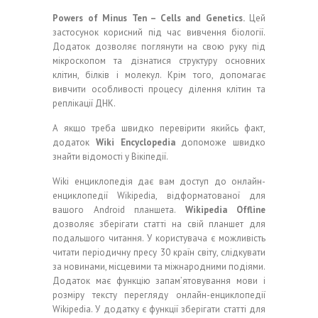
Powers of Minus Ten – Cells and Genetics.
Цей
застосунок корисний під час вивчення біології.
Додаток дозволяє поглянути на свою руку під
мікроскопом та дізнатися структуру основних
клітин, білків і молекул. Крім того, допомагає
вивчити особливості процесу ділення клітин та
реплікації ДНК.
А якщо треба швидко перевірити якийсь факт,
додаток
Wiki Encyclopedia
допоможе швидко
знайти відомості у Вікіпедії.
Wiki енциклопедія дає вам доступ до онлайн-
енциклопедії Wikipedia, відформатованої для
вашого Android планшета.
Wikipedia Offline
дозволяє зберігати статті на свій планшет для
подальшого читання. У користувача є можливість
читати періодичну пресу 30 країн світу, слідкувати
за новинами, місцевими та міжнародними подіями.
Додаток має функцію запам’ятовування мови і
розміру тексту перегляду онлайн-енциклопедії
Wikipedia. У додатку є функції зберігати статті для