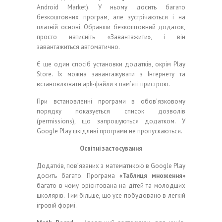
Android Market). У ньому досить багато
безкоштовних програм, але зустрічаються і на
платній основі. Обравши безкоштовний додаток,
просто натисніть «Завантажити», і він
завантажиться автоматично.
Є ще один спосіб установки додатків, окрім Play
Store. Їх можна завантажувати з Інтернету та
встановлювати apk-файли з пам’яті пристрою.
При встановленні програми в обов’язковому
порядку показується список дозволів
(permissions), що запрошуються додатком. У
Google Play шкідливі програми не пропускаються.
Освітні застосування
Додатків, пов’язаних з математикою в Google Play
досить багато. Програма
«Таблиця множення»
багато в чому орієнтована на дітей та молодших
школярів. Тим більше, що усе побудовано в легкій
ігровій формі.