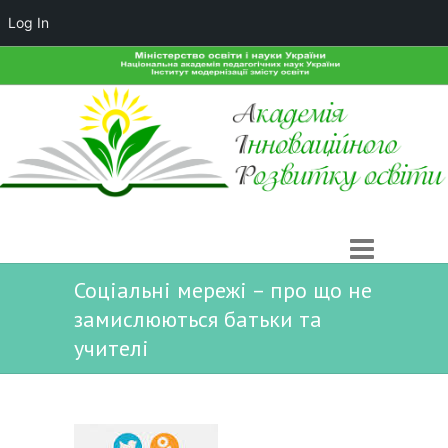
Log In
Соціальні мережі – про що не
замислюються батьки та
учителі