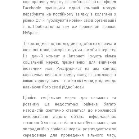
корпоративну мережу співробітників на платформі
Facebook: працівники однієї компанії можуть
перебувати на постійному зв’язку з колегами з
різних філій, публікувати новини своєї організації і
т. п. Приблизно за тим же принципом працює
MySpace.
Також відмічено, що людям подобається вивчати
іноземні мови, використовуючи засоби Інтернету.
На даний момент в Інтернеті існують кілька
соціальний мереж, призначених для вивчення
іноземних мов. Реєструючись на цих сайтах,
користувач вивчає іноземну мову, взаємодіючи з
іншим користувачем – носієм цієї мови, у відповідь
навчаючи його своєї рідної мови.
Цінність соціальних мереж для навчання та
розвитку ще недостатньо оцінена: багато
методистів скептично ставляться до можливості
використання даного об’єкта інформаційних
технологій як педагогічного засобу навчання, так
як традиційно соціальні мережі розглядаються як
середовище для проведення вільного часу,