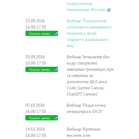
педагогічною
технологією «Росток»
23.09.2026
Вебінар "Психологічні
16.00-17.30
особливості емоційного
інтелекту у дітей
Подати заявку
старшого дошкільного
віку"
30.09.2026
Вебінар "Інтерактив без
16.00-17.30
коду: створюємо
навчальні тренажери, ігри
Подати заявку
та симуляції за
допомогою ШІ (Canva
Code, Gemini Canvas,
ChatGPT Canvas)"
07.10.2026
Вебінар "Педагогічна
16.00-17.30
інтернатура в ЗЗСО"
Подати заявку
14.10.2026
Вебінар "Критично
16.00-17.30
мислити, а не