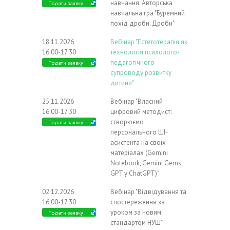
навчання. Авторська
Подати заявку
навчальна гра "Буремний
похід дроби. Дроби"
18.11.2026
Вебінар "Естетотерапія як
16.00-17.30
технологія психолого-
педагогічного
Подати заявку
супроводу розвитку
дитини"
25.11.2026
Вебінар "Власний
16.00-17.30
цифровий методист:
створюємо
Подати заявку
персонального ШІ-
асистента на своїх
матеріалах (Gemini
Notebook, Gemini Gems,
GPT у ChatGPT)"
02.12.2026
Вебінар "Відвідування та
16.00-17.30
спостереження за
уроком за новим
Подати заявку
стандартом НУШ"