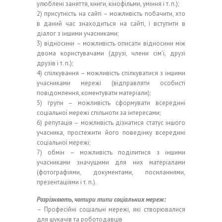
улюблені заняття, книги, кінофільми, уміння і т. п.);
2) присутність на сайті – можливість побачити, хто
в даний час знаходиться на сайті, і вступити в
діалог з іншими учасниками;
3) відносини – можливість описати відносини між
двома користувачами (друзі, члени сім’ї, друзі
друзів і т. п.);
4) спілкування – можливість спілкуватися з іншими
учасниками мережі (відправляти особисті
повідомлення, коментувати матеріали);
5) групи – можливість сформувати всередині
соціальної мережі спільноти за інтересами;
6) репутація – можливість дізнатися статус іншого
учасника, простежити його поведінку всередині
соціальної мережі;
7) обмін – можливість поділитися з іншими
учасниками значущими для них матеріалами
(фотографіями, документами, посиланнями,
презентаціями і т. п.).
Розрізняють, чотири типи соціальних мереж:
– Професійні соціальні мережі, які створювалися
для шукачів та роботодавців