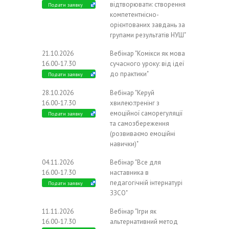
відтворювати: створення
Подати заявку
компетентнісно-
орієнтованих завдань за
групами результатів НУШ"
21.10.2026
Вебінар "Комікси як мова
16.00-17.30
сучасного уроку: від ідеї
до практики"
Подати заявку
28.10.2026
Вебінар "Керуй
16.00-17.30
хвилею:тренінг з
емоційної саморегуляції
Подати заявку
та самозбереження
(розвиваємо емоційні
навички)"
04.11.2026
Вебінар "Все для
16.00-17.30
наставника в
педагогічній інтернатурі
Подати заявку
ЗЗСО"
11.11.2026
Вебінар "Ігри як
16.00-17.30
альтернативний метод