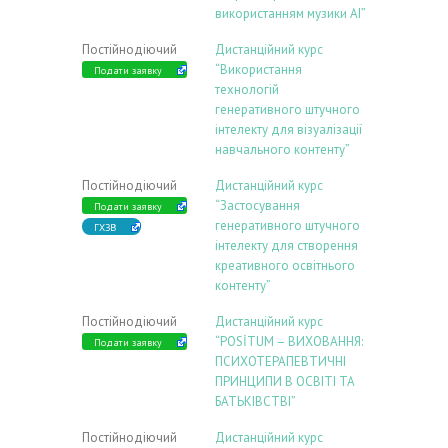
використанням музики АІ”
Постійнодіючий
Дистанційний курс
“Використання
Подати заявку
технологій
генеративного штучного
інтелекту для візуалізації
навчального контенту”
Постійнодіючий
Дистанційний курс
“Застосування
Подати заявку
генеративного штучного
ГХЗВ
інтелекту для створення
креативного освітнього
контенту”
Постійнодіючий
Дистанційний курс
“POSİTUM – ВИХОВАННЯ:
Подати заявку
ПСИХОТЕРАПЕВТИЧНІ
ПРИНЦИПИ В ОСВІТІ ТА
БАТЬКІВСТВІ”
Постійнодіючий
Дистанційний курс