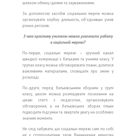
шляхом обміну ідеями та зауваженнями.
За допомогою засобів соціальних мереж можна
організувати клубну діяльність, об’єднавши учнів
різних регіонів.
З чого простому учителю можна розпочати роботу
в соціальній мережі?
По-перше, соціальні мережі – зручний канал
швидкої комунікації з батьками та учнями класу. У
групах класу можна обговорювати плани, ділитися
важливими матеріалами, сповіщати про зміни у
розкладі.
По-друге, перед батьківськими зборами у групі
класу, школи можна розміщувати посилання на
цікаві статті з педагогіки, організовувати
обговорення, а на батьківських зборах тільки
підводити підсумки та звертати увагу на особливо
значимі моменти.
Не слід забувати, що соціальні мережі самі по собі
не є стопроцентним злом. Виникнення «мінусів»