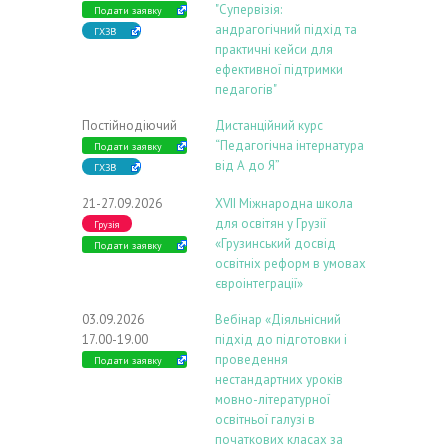
"Супервізія:
Подати заявку
андрагогічний підхід та
ГХЗВ
практичні кейси для
ефективної підтримки
педагогів"
Постійнодіючий
Дистанційний курс
“Педагогічна інтернатура
Подати заявку
від А до Я”
ГХЗВ
21-27.09.2026
ХVIІ Міжнародна школа
для освітян у Грузії
Грузія
«Грузинський досвід
Подати заявку
освітніх реформ в умовах
євроінтеграції»
03.09.2026
Вебінар «Діяльнісний
17.00-19.00
підхід до підготовки і
проведення
Подати заявку
нестандартних уроків
мовно-літературної
освітньої галузі в
початкових класах за