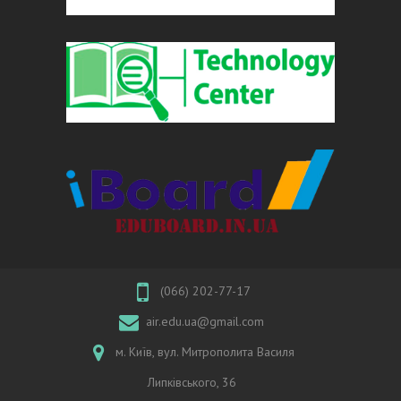
(066) 202-77-17
air.edu.ua@gmail.com
м. Київ, вул. Митрополита Василя
Липківського, 36