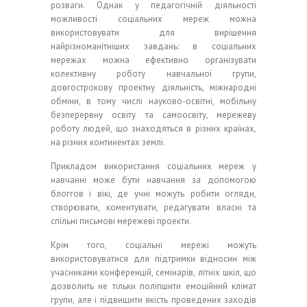
розваги. Однак у педагогічній діяльності
можливості соціальних мереж можна
використовувати для вирішення
найрізноманітніших завдань: в соціальних
мережах можна ефективно організувати
колективну роботу навчальної групи,
довгострокову проектну діяльність, міжнародні
обміни, в тому числі науково-освітні, мобільну
безперервну освіту та самоосвіту, мережеву
роботу людей, що знаходяться в різних країнах,
на різних континентах землі.
Прикладом використання соціальних мереж у
навчанні може бути навчання за допомогою
блоггов і вікі, де учні можуть робити огляди,
створювати, коментувати, редагувати власні та
спільні письмові мережеві проекти.
Крім того, соціальні мережі можуть
використовуватися для підтримки відносин між
учасниками конференцій, семінарів, літніх шкіл, що
дозволить не тільки поліпшити емоційний клімат
групи, але і підвищити якість проведених заходів