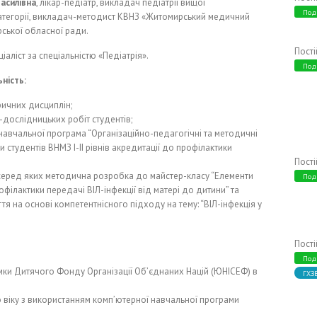
асилівна
, лікар-педіатр, викладач педіатрії вищої
Под
категорії, викладач-методист КВНЗ «Житомирський медичний
рської обласної ради.
Пост
іаліст за спеціальністю «Педіатрія».
Под
ьність:
ичних дисциплін;
-дослідницьких робіт студентів;
 навчальної програма “Організаційно-педагогічні та методичні
 студентів ВНМЗ І-ІІ рівнів акредитації до профілактики
Пост
еред яких методична розробка до майстер-класу “Елементи
Под
офілактики передачі ВІЛ-інфекції від матері до дитини” та
 на основі компетентнісного підходу на тему: “ВІЛ-інфекція у
Пост
Под
имки Дитячого Фонду Організації Об’єднаних Націй (ЮНІСЕФ) в
ГХЗ
 віку з використанням комп’ютерної навчальної програми