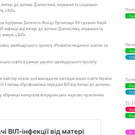
 матері до дитини. Діагностика, лікування та соціально-
Пост
ь з ВІЛ».
Под
за підтримки Дитячого Фонду Організації Об’єднаних Націй
Л-інфекції від матері до дитини. Діагностика, лікування та
 живуть з ВІЛ».
Пост
країно-швейцарського проекту «Розвиток медичної освіти» за
Под
ГХЗ
инської освіти в рамках україно-швейцарського проекту
я майстер-класів для викладачів закладів вищої освіти України
Пост
і з питань «Профілактика передачі ВІЛ від матері до дитини».
Под
ГХЗ
 у збірниках матеріалів всеукраїнських науково-практичних
21-27
Груз
Под
ВСІ