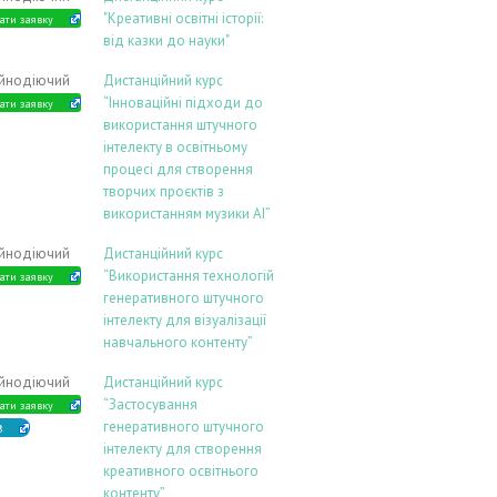
"Креативні освітні історії:
ати заявку
від казки до науки"
ійнодіючий
Дистанційний курс
“Інноваційні підходи до
ати заявку
використання штучного
інтелекту в освітньому
процесі для створення
творчих проєктів з
використанням музики АІ”
ійнодіючий
Дистанційний курс
“Використання технологій
ати заявку
генеративного штучного
інтелекту для візуалізації
навчального контенту”
ійнодіючий
Дистанційний курс
“Застосування
ати заявку
генеративного штучного
В
інтелекту для створення
креативного освітнього
контенту”