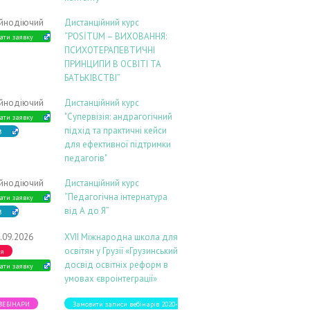
ійнодіючий
Дистанційний курс
“POSİTUM – ВИХОВАННЯ:
ати заявку
ПСИХОТЕРАПЕВТИЧНІ
ПРИНЦИПИ В ОСВІТІ ТА
БАТЬКІВСТВІ”
ійнодіючий
Дистанційний курс
"Супервізія: андрагогічний
ати заявку
підхід та практичні кейси
В
для ефективної підтримки
педагогів"
ійнодіючий
Дистанційний курс
“Педагогічна інтернатура
ати заявку
від А до Я”
В
.09.2026
ХVIІ Міжнародна школа для
освітян у Грузії «Грузинський
ія
досвід освітніх реформ в
ати заявку
умовах євроінтеграції»
 ВЕБІНАРИ
Замовити записи вебінарів 2020-