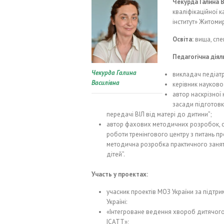
Чекурда Галина В
кваліфікаційної 
інститут» Житоми
Освіта:
вища, спец
Педагогічна діял
Чекурда Галина
викладач педіатр
Василівна
керівник науково
автор наскрізної
засади підготовки
передачі ВІЛ від матері до дитини”;
автор фахових методичних розробок, с
роботи тренінгового центру з питань пр
методична розробка практичного заняття
дітей”.
Участь у проектах:
учасник проектів МОЗ України за підтр
Україні:
«Інтегроване ведення хвороб дитячого
ІСАТТ»;