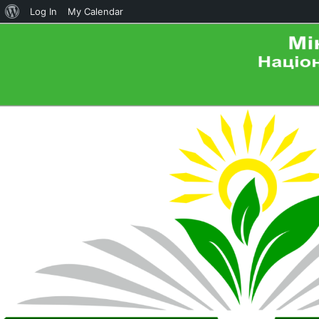
About
Log In
My Calendar
WordPress