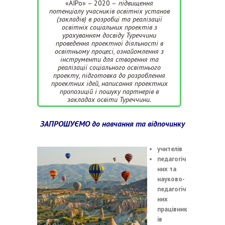
«АІРо» – 2020 –
підвищення
потенціалу учасників освітніх установ
(закладів) в розробці та реалізації
освітніх соціальних проектів з
урахуванням досвіду Туреччини
проведення проектної діяльності в
освітньому процесі, ознайомлення з
інструменти для створення та
реалізації соціального освітнього
проекту, підготовка до розроблення
проектних ідей, написання проектних
пропозицій і пошуку партнерів в
закладах освіти Туреччини.
ЗАПРОШУЄМО
до навчання та відпочинку
учителів
педагогіч
них та
науково-
педагогіч
них
працівник
ів