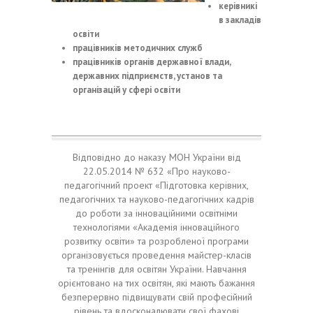
керівникі
в закладів
освіти
працівників методичних служб
працівників органів державної влади,
державних підприємств, установ та
організацій у сфері освіти
Відповідно до наказу МОН України від
22.05.2014 № 632 «Про науково-
педагогічний проект «Підготовка керівних,
педагогічних та науково-педагогічних кадрів
до роботи за інноваційними освітніми
технологіями «Академія інноваційного
розвитку освіти» та розробленої програми
організовується проведення майстер-класів
та тренінгів для освітян України. Навчання
орієнтовано на тих освітян, які мають бажання
безперервно підвищувати свій професійний
рівень та вдосконалювати свої фахові