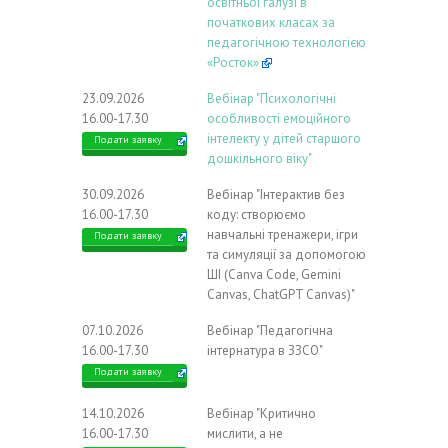
освітньої галузі в
початкових класах за
педагогічною технологією
«Росток»
23.09.2026
Вебінар "Психологічні
16.00-17.30
особливості емоційного
інтелекту у дітей старшого
Подати заявку
дошкільного віку"
30.09.2026
Вебінар "Інтерактив без
16.00-17.30
коду: створюємо
навчальні тренажери, ігри
Подати заявку
та симуляції за допомогою
ШІ (Canva Code, Gemini
Canvas, ChatGPT Canvas)"
07.10.2026
Вебінар "Педагогічна
16.00-17.30
інтернатура в ЗЗСО"
Подати заявку
14.10.2026
Вебінар "Критично
16.00-17.30
мислити, а не