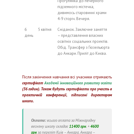
Прогулянка до печерного
підземного містечка,
дивимось старовинні храми
4-9 сторіч. Вечеря.
6
5 квітня
Сніданок. Заключне заняття
день
– представлення власних
освітніх соціальних проектів.
Обід. Трансфер з Гюзельюрта
до Анкари. Приліт до Києва.
Після закінчення навчання всі учасники отримають
сертифікат
Академії інноваційного розвитку освіти
(36 годин). Також будуть сертифікати про участь в
практичній конференції, підписані директором
школи.
Оплата:
всього оплата за Міжнародну
весняну школу складає
11400 грн
. +
4600
грн
за переліт Київ – Анкара, Анкара –