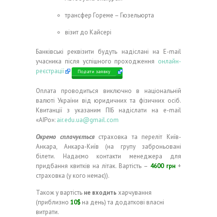
трансфер Гореме – Гюзельюрта
візит до Кайсері
Банківські реквізити будуть надіслані на E-mail
учасника після успішного проходження
онлайн-
реєстрації
Подати заявку
Оплата проводиться виключно в національній
валюті України від юридичних та фізичних осіб.
Квитанції з указаним ПІБ надіслати на e-mail
«АІРо»:
air.edu.ua@gmail.com
Окремо сплачується
страховка та переліт Київ-
Анкара, Анкара-Київ (на групу заброньовані
білети. Надаємо контакти менеджера для
придбання квитків на літак. Вартість –
4600 грн
+
страховка (у кого немає)).
Також у вартість
не входить
харчування
(приблизно
10$
на день) та додаткові власні
витрати.