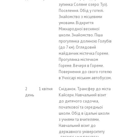
зупинка Соляне озеро Туз).
Поселення. Обід у готелі.
Знайомство з місцевими
умовами. Відкриття
Міжнародної весняної
школи. Знайомство. Піша
прогулянка долиною Голубів
(до 7 км). Оглядовий
майданчик містечка Гореме.
Прогулянка містечком
Гореме. Вечеря в Гореме.
Повернення до свого готелю
в Учхісарі міським автобусом.
2
1 квітня
Сніданок. Трансфер до міста
день
Кайсери. Навчальний візит
до дитячого садочка,
початкової та середньої
школи. Обід в їдальні школи
з учнями та вчителями.
Навчальний візит до
державного університету