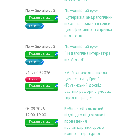
Постійнодіючий
Дистанційний курс
"Супервізія: андрагогічний
Подати заявку
підхід та практичні кейси
ГХЗВ
для ефективної підтримки
педагогів"
Постійнодіючий
Дистанційний курс
“Педагогічна інтернатура
Подати заявку
від А до Я”
ГХЗВ
21-27.09.2026
ХVIІ Міжнародна школа
для освітян у Грузії
Грузія
«Грузинський досвід
Подати заявку
освітніх реформ в умовах
євроінтеграції»
03.09.2026
Вебінар «Діяльнісний
17.00-19.00
підхід до підготовки і
проведення
Подати заявку
нестандартних уроків
мовно-літературної