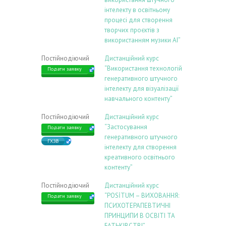
інтелекту в освітньому
процесі для створення
творчих проєктів з
використанням музики АІ”
Постійнодіючий
Дистанційний курс
“Використання технологій
Подати заявку
генеративного штучного
інтелекту для візуалізації
навчального контенту”
Постійнодіючий
Дистанційний курс
“Застосування
Подати заявку
генеративного штучного
ГХЗВ
інтелекту для створення
креативного освітнього
контенту”
Постійнодіючий
Дистанційний курс
“POSİTUM – ВИХОВАННЯ:
Подати заявку
ПСИХОТЕРАПЕВТИЧНІ
ПРИНЦИПИ В ОСВІТІ ТА
БАТЬКІВСТВІ”