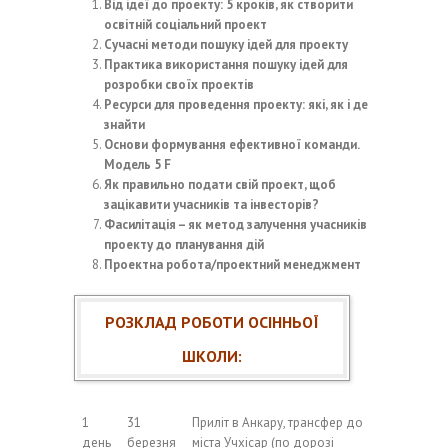
Від ідеї до проекту: 5 кроків, як створити
освітній соціальний проект
Сучасні методи пошуку ідей для проекту
Практика використання пошуку ідей для
розробки своїх проектів
Ресурси для проведення проекту: які, як і де
знайти
Основи формування ефективної команди.
Модель 5 F
Як правильно подати свій проект, щоб
зацікавити учасників та інвесторів?
Фасилітація – як метод залучення учасників
проекту до планування дій
Проектна робота/проектний менеджмент
РОЗКЛАД РОБОТИ ОСІННЬОЇ
ШКОЛИ:
1
31
Приліт в Анкару, трансфер до
день
березня
міста Учхісар (по дорозі