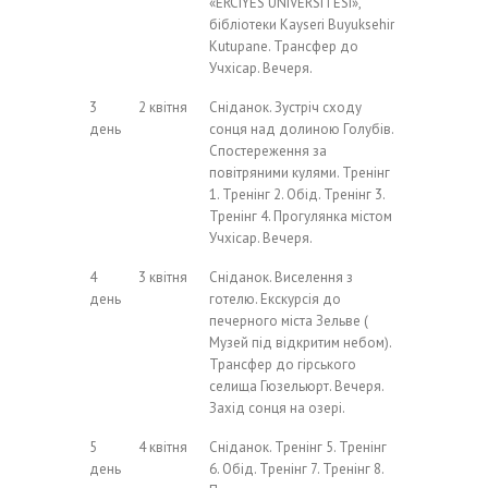
«ERCIYES UNIVERSITESI»,
бібліотеки Kayseri Buyuksehir
Kutupane. Трансфер до
Учхісар. Вечеря.
3
2 квітня
Сніданок. Зустріч сходу
день
сонця над долиною Голубів.
Спостереження за
повітряними кулями. Тренінг
1. Тренінг 2. Обід. Тренінг 3.
Тренінг 4. Прогулянка містом
Учхісар. Вечеря.
4
3 квітня
Сніданок. Виселення з
день
готелю. Екскурсія до
печерного міста Зельве (
Музей під відкритим небом).
Трансфер до гірського
селища Гюзельюрт. Вечеря.
Захід сонця на озері.
5
4 квітня
Сніданок. Тренінг 5. Тренінг
день
6. Обід. Тренінг 7. Тренінг 8.