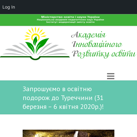
Log In
Запрошуємо в освітню
подорож до Туреччини (31
березня – 6 квітня 2020р.)!