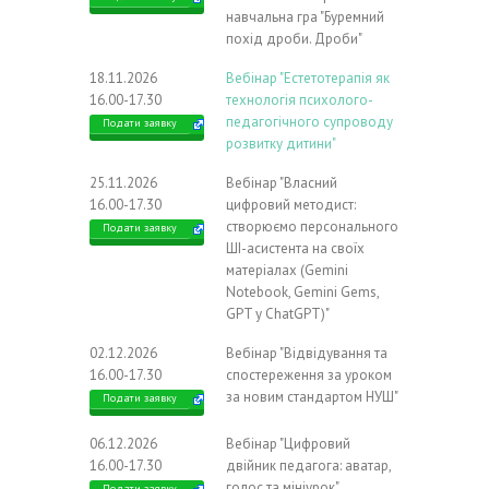
навчальна гра "Буремний
похід дроби. Дроби"
18.11.2026
Вебінар "Естетотерапія як
16.00-17.30
технологія психолого-
педагогічного супроводу
Подати заявку
розвитку дитини"
25.11.2026
Вебінар "Власний
16.00-17.30
цифровий методист:
створюємо персонального
Подати заявку
ШІ-асистента на своїх
матеріалах (Gemini
Notebook, Gemini Gems,
GPT у ChatGPT)"
02.12.2026
Вебінар "Відвідування та
16.00-17.30
спостереження за уроком
за новим стандартом НУШ"
Подати заявку
06.12.2026
Вебінар "Цифровий
16.00-17.30
двійник педагога: аватар,
голос та мініурок"
Подати заявку