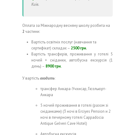
Київ.
Оплата за Міжнародну весняну школу розбита на
2
частини:
Вартість освітніх послуг (навчання та
сертифікат) складає –
2500 грн.
Вартість трансферів, проживання у готелі 5
ночей + сніданки, автобусна екскурсія (1
день) –
8900 грн.
У вартість
входить
:
трансфер Анкара-Учхисар, Гюзльюрт-
Анкара
5 ночей проживання в готелі (разом зі
сніданками) (3 ночі в Erciyes Pension и 2
ночі в печерному готелі Cappadocia
Antique Gelveri Cave Hotel)
Автобусна екскурсія