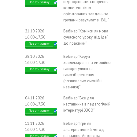
відтворювати: створення
Подати заявку
компетентнісно-
орієнтованих завдань за
групами результатів НУШ"
21.10.2026
Вебінар "Комікси як мова
16.00-17.30
сучасного уроку: від ідеї
до практики"
Подати заявку
28.10.2026
Вебінар "Керуй
16.00-17.30
хвилею:тренінг з емоційної
саморегуляції та
Подати заявку
самозбереження
(розвиваємо емоційні
навички)"
04.11.2026
Вебінар "Все для
16.00-17.30
наставника в педагогічній
інтернатурі ЗЗСО"
Подати заявку
11.11.2026
Вебінар "Ігри як
16.00-17.30
альтернативний метод
навчання. Авторська
Подати заявку