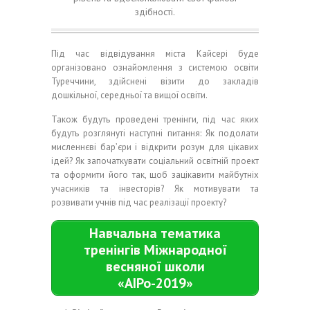
здібності.
Під час відвідування міста Кайсері буде
організовано ознайомлення з системою освіти
Туреччини, здійснені візити до закладів
дошкільної, середньої та вищої освіти.
Також будуть проведені тренінги, під час яких
будуть розглянуті наступні питання: Як подолати
мисленнєві бар’єри і відкрити розум для цікавих
ідей? Як започаткувати соціальний освітній проект
та оформити його так, щоб зацікавити майбутніх
учасників та інвесторів? Як мотивувати та
розвивати учнів під час реалізації проекту?
Навчальна тематика
тренінгів Міжнародної
весняної школи
«АІРо-2019»