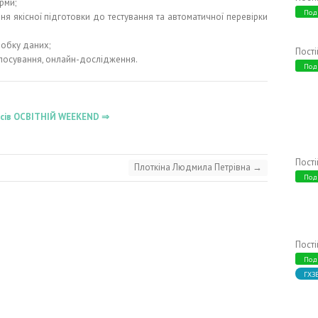
орми;
Под
я якісної підготовки до тестування та автоматичної перевірки
робку даних;
Пост
олосування, онлайн-дослідження.
Под
ласів ОСВІТНІЙ WEEKEND ⇒
Пост
Плоткіна Людмила Петрівна
→
Под
Пост
Под
ГХЗ