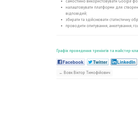
самостійно використовувати Google ф
налаштовувати платформи для створенн
відповідей;
збирати та здійснювати статистичну об
проводити опитування, анкетування, г
Графік проведення тренінгів та майстер-к
Facebook
Twitter
LinkedIn
←
Вовк Віктор Тимофійович