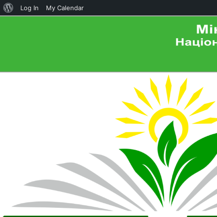
About
Log In
My Calendar
WordPress