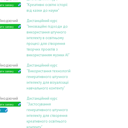
"Креативні освітні історії:
ати заявку
від казки до науки"
ійнодіючий
Дистанційний курс
“Інноваційні підходи до
ати заявку
використання штучного
інтелекту в освітньому
процесі для створення
творчих проєктів з
використанням музики АІ”
ійнодіючий
Дистанційний курс
“Використання технологій
ати заявку
генеративного штучного
інтелекту для візуалізації
навчального контенту”
ійнодіючий
Дистанційний курс
“Застосування
ати заявку
генеративного штучного
В
інтелекту для створення
креативного освітнього
контенту”