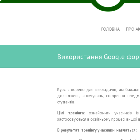
ГОЛОВНА
ПРО А
Використання Google фор
Курс створено для викладачів, які бажаю
досліджень, анкетувань, створення предме
студентів
.
Цілі тренінга:
ознайомити учасників із
застосовуються в освітньому процесі вищої 
В результаті тренінгу учасники навчаться: