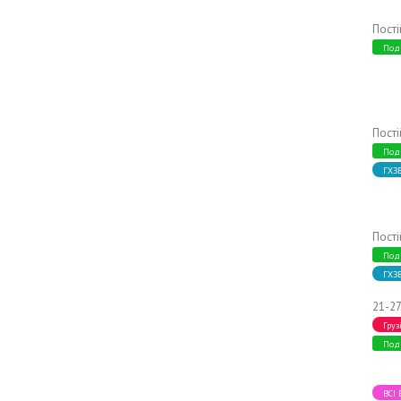
Пост
Под
Пост
Под
ГХЗ
Пост
Под
ГХЗ
21-27
Груз
Под
ВСІ