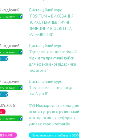
ійнодіючий
Дистанційний курс
“POSİTUM – ВИХОВАННЯ:
ати заявку
ПСИХОТЕРАПЕВТИЧНІ
ПРИНЦИПИ В ОСВІТІ ТА
БАТЬКІВСТВІ”
ійнодіючий
Дистанційний курс
"Супервізія: андрагогічний
ати заявку
підхід та практичні кейси
В
для ефективної підтримки
педагогів"
ійнодіючий
Дистанційний курс
“Педагогічна інтернатура
ати заявку
від А до Я”
В
.09.2026
ХVIІ Міжнародна школа для
освітян у Грузії «Грузинський
ія
досвід освітніх реформ в
ати заявку
умовах євроінтеграції»
 ВЕБІНАРИ
Замовити записи вебінарів 2020-