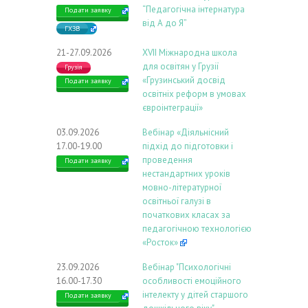
“Педагогічна інтернатура
Подати заявку
від А до Я”
ГХЗВ
21-27.09.2026
ХVIІ Міжнародна школа
для освітян у Грузії
Грузія
«Грузинський досвід
Подати заявку
освітніх реформ в умовах
євроінтеграції»
03.09.2026
Вебінар «Діяльнісний
17.00-19.00
підхід до підготовки і
проведення
Подати заявку
нестандартних уроків
мовно-літературної
освітньої галузі в
початкових класах за
педагогічною технологією
«Росток»
23.09.2026
Вебінар "Психологічні
16.00-17.30
особливості емоційного
інтелекту у дітей старшого
Подати заявку