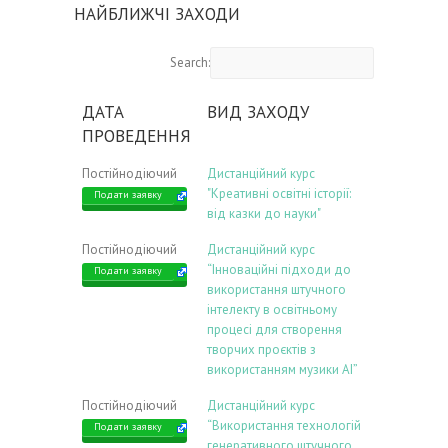
НАЙБЛИЖЧІ ЗАХОДИ
Search:
ДАТА
ВИД ЗАХОДУ
ПРОВЕДЕННЯ
Постійнодіючий
Дистанційний курс
"Креативні освітні історії:
Подати заявку
від казки до науки"
Постійнодіючий
Дистанційний курс
“Інноваційні підходи до
Подати заявку
використання штучного
інтелекту в освітньому
процесі для створення
творчих проєктів з
використанням музики АІ”
Постійнодіючий
Дистанційний курс
“Використання технологій
Подати заявку
генеративного штучного