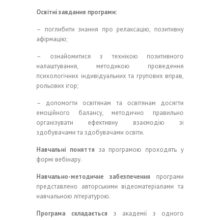
Освітні завдання програми:
– поглибити знання про релаксацію, позитивну
афірмацію;
– ознайомитися з технікою позитивного
налаштування, методикою проведення
психологічних індивідуальних та групових вправ,
рольових ігор;
– допомогти освітянам та освітянам досягти
емоційного балансу, методично правильно
організувати ефективну взаємодію зі
здобувачами та здобувачами освіти.
Навчальні поняття
за програмою проходять у
формі вебінару.
Навчально-методичне забезпечення
програми
представлено авторськими відеоматеріалами та
навчальною літературою.
Програма складається
з академії з одного