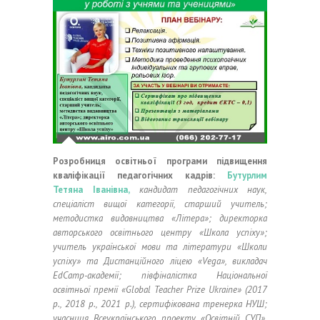
Розробниця освітньої програми підвищення
кваліфікації педагогічних кадрів:
Бутурлим
Тетяна Іванівна,
кандидат педагогічних наук,
спеціаліст вищої категорії, старший учитель;
методистка видавництва «Літера»;
директорка
авторського освітнього центру «Школа успіху»;
учитель української мови та літератури «Школи
успіху» та Дистанційного ліцею «Vega», викладач
EdCamp-академії;
півфіналістка Національної
освітньої премії «Global Teacher Prize Ukraine» (2017
р., 2018 р., 2021 р.), сертифікована тренерка НУШ;
учасниця Всеукраїнського проекту «Освітній СУП»,