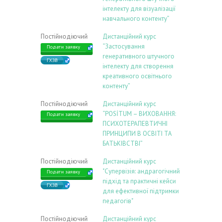
інтелекту для візуалізації
навчального контенту”
Постійнодіючий
Дистанційний курс
“Застосування
Подати заявку
генеративного штучного
ГХЗВ
інтелекту для створення
креативного освітнього
контенту”
Постійнодіючий
Дистанційний курс
“POSİTUM – ВИХОВАННЯ:
Подати заявку
ПСИХОТЕРАПЕВТИЧНІ
ПРИНЦИПИ В ОСВІТІ ТА
БАТЬКІВСТВІ”
Постійнодіючий
Дистанційний курс
"Супервізія: андрагогічний
Подати заявку
підхід та практичні кейси
ГХЗВ
для ефективної підтримки
педагогів"
Постійнодіючий
Дистанційний курс