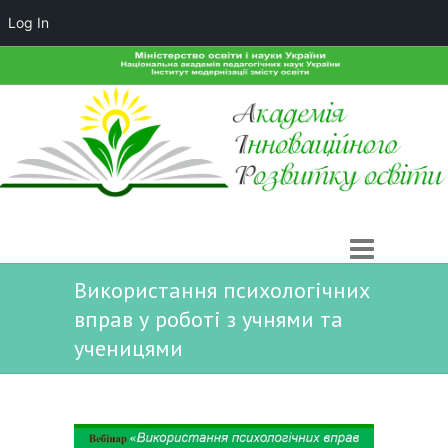
Log In
Використання психологічних
вправ у роботі з учнями та
ученицями