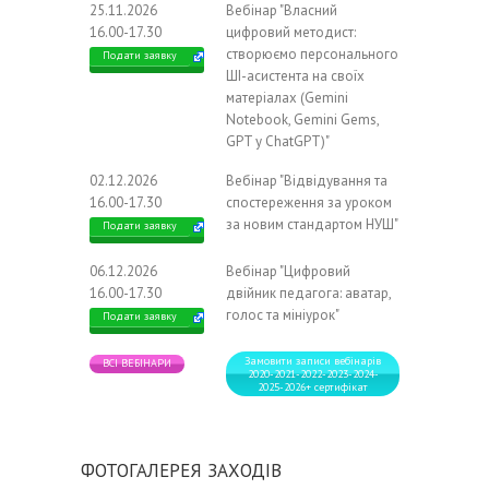
25.11.2026
Вебінар "Власний
16.00-17.30
цифровий методист:
створюємо персонального
Подати заявку
ШІ-асистента на своїх
матеріалах (Gemini
Notebook, Gemini Gems,
GPT у ChatGPT)"
02.12.2026
Вебінар "Відвідування та
16.00-17.30
спостереження за уроком
за новим стандартом НУШ"
Подати заявку
06.12.2026
Вебінар "Цифровий
16.00-17.30
двійник педагога: аватар,
голос та мініурок"
Подати заявку
Замовити записи вебінарів
ВСІ ВЕБІНАРИ
2020-2021-2022-2023-2024-
2025-2026+ сертифікат
ФОТОГАЛЕРЕЯ ЗАХОДІВ