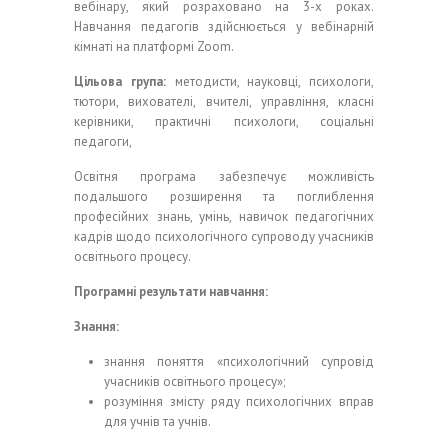
вебінару, який розраховано на 3-х роках.
Навчання педагогів здійснюється у вебінарній
кімнаті на платформі Zoom.
Цільова група:
методисти, науковці, психологи,
тютори, вихователі, вчителі, управління, класні
керівники, практичні психологи, соціальні
педагоги,
Освітня програма забезпечує можливість
подальшого розширення та поглиблення
професійних знань, умінь, навичок педагогічних
кадрів щодо психологічного супроводу учасників
освітнього процесу.
Програмні результати навчання:
Знання:
знання поняття «психологічний супровід
учасників освітнього процесу»;
розуміння змісту ряду психологічних вправ
для учнів та учнів.