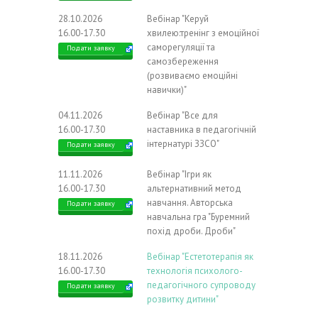
28.10.2026
Вебінар "Керуй
16.00-17.30
хвилею:тренінг з емоційної
саморегуляції та
Подати заявку
самозбереження
(розвиваємо емоційні
навички)"
04.11.2026
Вебінар "Все для
16.00-17.30
наставника в педагогічній
інтернатурі ЗЗСО"
Подати заявку
11.11.2026
Вебінар "Ігри як
16.00-17.30
альтернативний метод
навчання. Авторська
Подати заявку
навчальна гра "Буремний
похід дроби. Дроби"
18.11.2026
Вебінар "Естетотерапія як
16.00-17.30
технологія психолого-
педагогічного супроводу
Подати заявку
розвитку дитини"