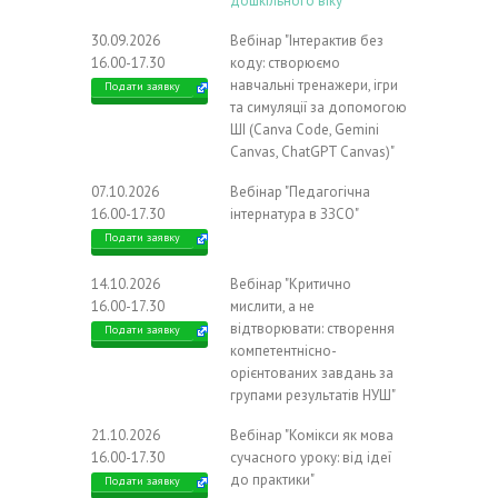
дошкільного віку"
30.09.2026
Вебінар "Інтерактив без
16.00-17.30
коду: створюємо
навчальні тренажери, ігри
Подати заявку
та симуляції за допомогою
ШІ (Canva Code, Gemini
Canvas, ChatGPT Canvas)"
07.10.2026
Вебінар "Педагогічна
16.00-17.30
інтернатура в ЗЗСО"
Подати заявку
14.10.2026
Вебінар "Критично
16.00-17.30
мислити, а не
відтворювати: створення
Подати заявку
компетентнісно-
орієнтованих завдань за
групами результатів НУШ"
21.10.2026
Вебінар "Комікси як мова
16.00-17.30
сучасного уроку: від ідеї
до практики"
Подати заявку