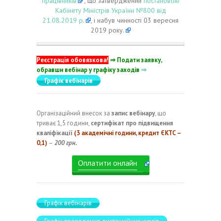
працівників
”, що затверджений
постановою
Кабінету Міністрів України №800 від
21.08.2019 р.
, і набув чинності 03 вересня
2019 року.
Реєстрація обовязкова!
⇒ Подати заявку,
обравши вебінар у графіку заходів
⇒
Графік вебінарів
Організаційний внесок за
запис вебінару
, що
триває 1,5 години,
сертифікат про підвищення
кваліфікації
(3 академічні години, кредит ЄКТС –
0,1)
–
200 грн.
Оплатити онлайн
Графік вебінарів