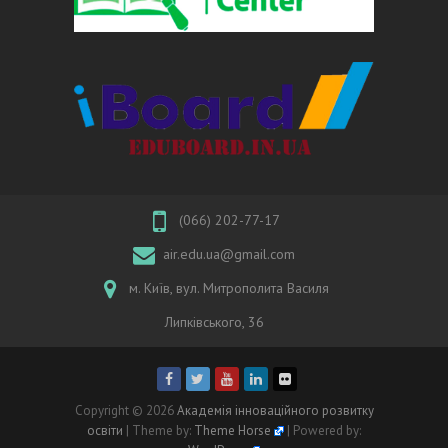
(066) 202-77-17
air.edu.ua@gmail.com
м. Київ, вул. Митрополита Василя
Липківського, 36
Copyright © 2026
Академія інноваційного розвитку
освіти
| Theme by:
Theme Horse
| Powered by: