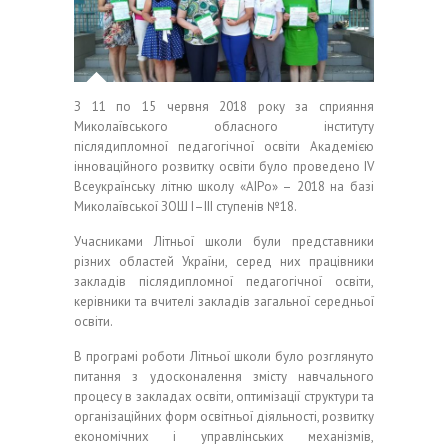
З 11 по 15 червня 2018 року за сприяння
Миколаївського обласного інституту
післядипломної педагогічної освіти Академією
інноваційного розвитку освіти було проведено ІV
Всеукраїнську літню школу «АІРо» – 2018 на базі
Миколаївської ЗОШ І–ІІІ ступенів №18.
Учасниками Літньої школи були представники
різних областей України, серед них працівники
закладів післядипломної педагогічної освіти,
керівники та вчителі закладів загальної середньої
освіти.
В програмі роботи Літньої школи було розглянуто
питання з удосконалення змісту навчального
процесу в закладах освіти, оптимізації структури та
організаційних форм освітньої діяльності, розвитку
економічних і управлінських механізмів,