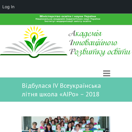
Log In
Відбулася ІV Всеукраїнська
літня школа «АІРо» – 2018