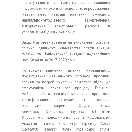
застосування в освітньому процесі інноваційних
інформаційних освітніх технологій, впровадження
інтерактивних методів навчання, сучасного
навчально-методичного забезпечення,
використання електронних ресурсів в
управлінський діяльності тощо.
Захід був організований на виконання Програми
спільної діяльності Міністерства освіти і науки
України та Національної академії педагогічних
наук України на 2017-2020 роки.
Попереднє вивчення питання інноваційного
проектування навчального процесу; проблем,
запитів та потреб сучасних педагогів підвищує
ефективність навчального процесу. Тренінги,
майстер класи та практичні заняття, що проведені
сертифікованими тренерами та вчителями-
експертами, зокрема:
Озерян Ольга
Леонідівна
(директор наукової бібліотеки
Університету менеджменту освіти Національної
Академії педагогічних наук України),
Сивак
Олександр Іванович
(член Української спілки