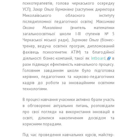
психотерапевтів, голова черкаського осередку
УСП
), Захар Ольга Германівна
(заступник директора
Миколаївського обласного інституту
післядипломної педагогічної освіти
), Максимова
Оксана Миколаївна
(вчитель математики
загальноосвітньої школи І-ІІІ ступенів №5
Черкаської міської ради),
Зирянова Ольга
(бізнес-
тренер, ведуча освітніх програм, дипломований
фахівець психогенетик АТІМ) та благодійної
діяльності бізнес-компаній, такої як
Intboard,
в
рази підвищує ефективність навчального процесу.
Головним завданням школи було підготовка
керівних, педагогічних та науково-педагогічних
кадрів до роботи за інноваційними освітніми
технологіями.
В процесі навчання учасники активно брали участь
в обговоренні актуальних питань, розповідали
про свої погляди на використання інновацій в
освіті, ділилися накопиченим досвідом та
корисними порадами.
Під час проведення навчальних курсів, майстер-