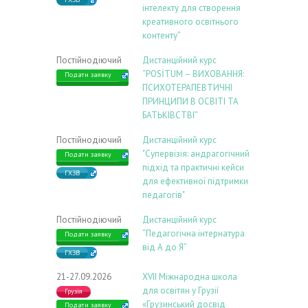
інтелекту для створення
креативного освітнього
контенту”
Постійнодіючий
Дистанційний курс
“POSİTUM – ВИХОВАННЯ:
Подати заявку
ПСИХОТЕРАПЕВТИЧНІ
ПРИНЦИПИ В ОСВІТІ ТА
БАТЬКІВСТВІ”
Постійнодіючий
Дистанційний курс
"Супервізія: андрагогічний
Подати заявку
підхід та практичні кейси
ГХЗВ
для ефективної підтримки
педагогів"
Постійнодіючий
Дистанційний курс
“Педагогічна інтернатура
Подати заявку
від А до Я”
ГХЗВ
21-27.09.2026
ХVIІ Міжнародна школа
для освітян у Грузії
Грузія
«Грузинський досвід
Подати заявку