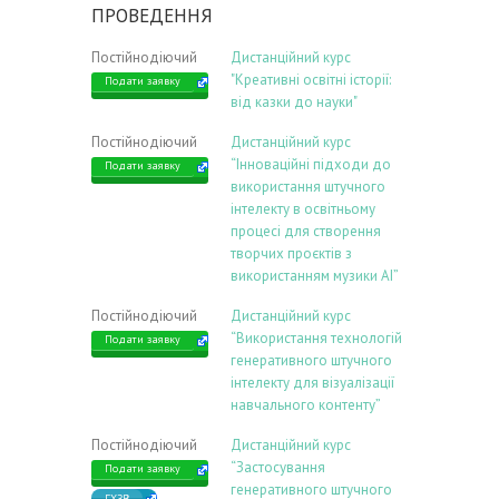
ПРОВЕДЕННЯ
Постійнодіючий
Дистанційний курс
"Креативні освітні історії:
Подати заявку
від казки до науки"
Постійнодіючий
Дистанційний курс
“Інноваційні підходи до
Подати заявку
використання штучного
інтелекту в освітньому
процесі для створення
творчих проєктів з
використанням музики АІ”
Постійнодіючий
Дистанційний курс
“Використання технологій
Подати заявку
генеративного штучного
інтелекту для візуалізації
навчального контенту”
Постійнодіючий
Дистанційний курс
“Застосування
Подати заявку
генеративного штучного
ГХЗВ