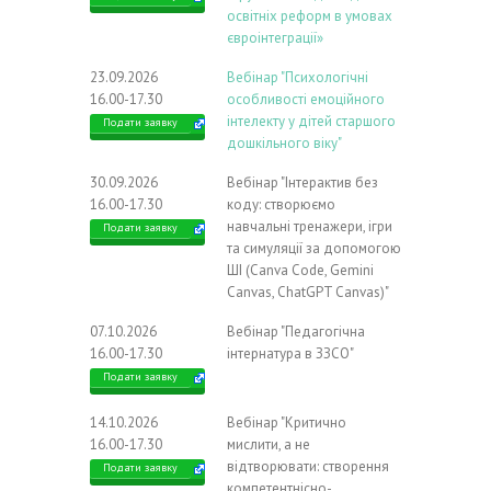
освітніх реформ в умовах
євроінтеграції»
23.09.2026
Вебінар "Психологічні
16.00-17.30
особливості емоційного
інтелекту у дітей старшого
Подати заявку
дошкільного віку"
30.09.2026
Вебінар "Інтерактив без
16.00-17.30
коду: створюємо
навчальні тренажери, ігри
Подати заявку
та симуляції за допомогою
ШІ (Canva Code, Gemini
Canvas, ChatGPT Canvas)"
07.10.2026
Вебінар "Педагогічна
16.00-17.30
інтернатура в ЗЗСО"
Подати заявку
14.10.2026
Вебінар "Критично
16.00-17.30
мислити, а не
відтворювати: створення
Подати заявку
компетентнісно-