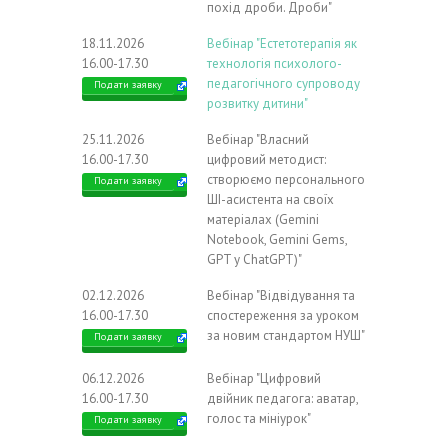
похід дроби. Дроби"
18.11.2026
Вебінар "Естетотерапія як
16.00-17.30
технологія психолого-
педагогічного супроводу
Подати заявку
розвитку дитини"
25.11.2026
Вебінар "Власний
16.00-17.30
цифровий методист:
створюємо персонального
Подати заявку
ШІ-асистента на своїх
матеріалах (Gemini
Notebook, Gemini Gems,
GPT у ChatGPT)"
02.12.2026
Вебінар "Відвідування та
16.00-17.30
спостереження за уроком
за новим стандартом НУШ"
Подати заявку
06.12.2026
Вебінар "Цифровий
16.00-17.30
двійник педагога: аватар,
голос та мініурок"
Подати заявку