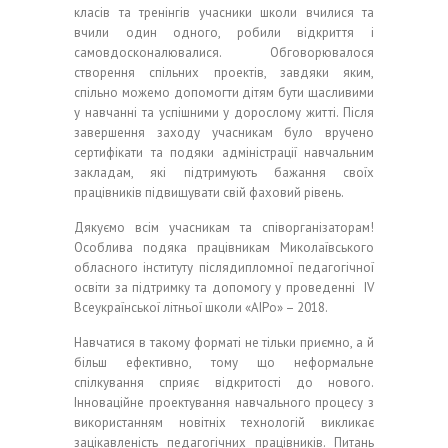
класів та тренінгів учасники школи вчилися та
вчили один одного, робили відкриття і
самовдосконалювалися. Обговорювалося
створення спільних проектів, завдяки яким,
спільно можемо допомогти дітям бути щасливими
у навчанні та успішними у дорослому житті. Після
завершення заходу учасникам було вручено
сертифікати та подяки адміністрації навчальним
закладам, які підтримують бажання своїх
працівників підвищувати свій фаховий рівень.
Дякуємо всім учасникам та співорганізаторам!
Особлива подяка працівникам Миколаївського
обласного інституту післядипломної педагогічної
освіти за підтримку та допомогу у проведенні ІV
Всеукраїнської літньої школи «АІРо» – 2018.
Навчатися в такому форматі не тільки приємно, а й
більш ефективно, тому що неформальне
спілкування сприяє відкритості до нового.
Інноваційне проектування навчального процесу з
використанням новітніх технологій викликає
зацікавленість педагогічних працівників. Питань