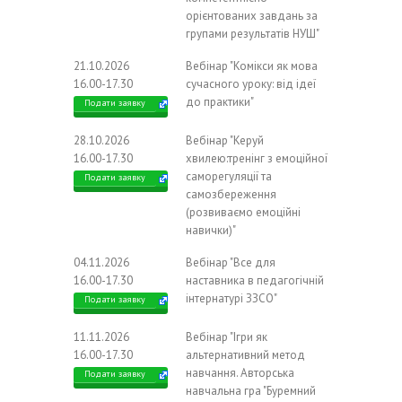
орієнтованих завдань за
групами результатів НУШ"
21.10.2026
Вебінар "Комікси як мова
16.00-17.30
сучасного уроку: від ідеї
до практики"
Подати заявку
28.10.2026
Вебінар "Керуй
16.00-17.30
хвилею:тренінг з емоційної
саморегуляції та
Подати заявку
самозбереження
(розвиваємо емоційні
навички)"
04.11.2026
Вебінар "Все для
16.00-17.30
наставника в педагогічній
інтернатурі ЗЗСО"
Подати заявку
11.11.2026
Вебінар "Ігри як
16.00-17.30
альтернативний метод
навчання. Авторська
Подати заявку
навчальна гра "Буремний