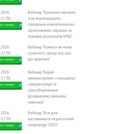
0.2026
Вебінар "Критично мислити,
-17.30
а не відтворювати:
створення компетентнісно-
ати заявку
орієнтованих завдань за
групами результатів НУШ"
0.2026
Вебінар "Комікси як мова
-17.30
сучасного уроку: від ідеї
до практики"
ати заявку
0.2026
Вебінар "Керуй
-17.30
хвилею:тренінг з емоційної
саморегуляції та
ати заявку
самозбереження
(розвиваємо емоційні
навички)"
1.2026
Вебінар "Все для
-17.30
наставника в педагогічній
інтернатурі ЗЗСО"
ати заявку