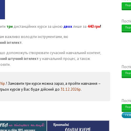
Под
Пост
вити
три
дистанційних курси за ціною
двох
лише за
440 грн
!
Под
гам важливо володіти інструментами, які
ний інтелект
.
, що допоможуть створювати сучасний навчальний контент,
ивний штучний інтелект
у навчальний процес, а також
оєкти.
Пост
Под
26р.
! Замовити три курси можна зараз, а пройти навчання –
трьох курсів у Вас буде дійсний до
31.12.2026р
.
Пост
Под
ГХЗ