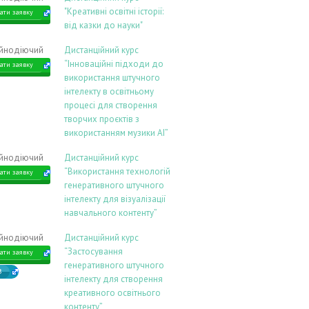
"Креативні освітні історії:
ати заявку
від казки до науки"
ійнодіючий
Дистанційний курс
“Інноваційні підходи до
ати заявку
використання штучного
інтелекту в освітньому
процесі для створення
творчих проєктів з
використанням музики АІ”
ійнодіючий
Дистанційний курс
“Використання технологій
ати заявку
генеративного штучного
інтелекту для візуалізації
навчального контенту”
ійнодіючий
Дистанційний курс
“Застосування
ати заявку
генеративного штучного
В
інтелекту для створення
креативного освітнього
контенту”