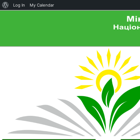
About
Log In
My Calendar
WordPress