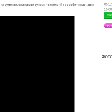
06.1
інструменти, опанувати сучасні технології та зробити навчання
16.00
Под
ВСІ
ФОТО