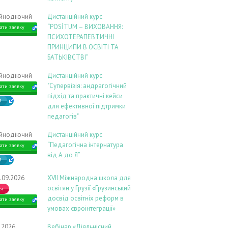
ійнодіючий
Дистанційний курс
“POSİTUM – ВИХОВАННЯ:
ати заявку
ПСИХОТЕРАПЕВТИЧНІ
ПРИНЦИПИ В ОСВІТІ ТА
БАТЬКІВСТВІ”
ійнодіючий
Дистанційний курс
"Супервізія: андрагогічний
ати заявку
підхід та практичні кейси
В
для ефективної підтримки
педагогів"
ійнодіючий
Дистанційний курс
“Педагогічна інтернатура
ати заявку
від А до Я”
В
.09.2026
ХVIІ Міжнародна школа для
освітян у Грузії «Грузинський
ія
досвід освітніх реформ в
ати заявку
умовах євроінтеграції»
9.2026
Вебінар «Діяльнісний