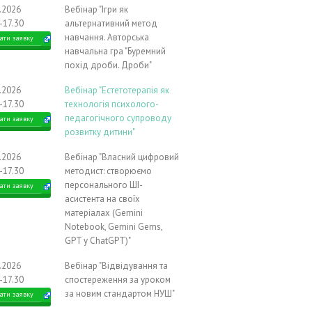
1.2026
Вебінар "Ігри як
-17.30
альтернативний метод
навчання. Авторська
ати заявку
навчальна гра "Буремний
похід дроби. Дроби"
1.2026
Вебінар "Естетотерапія як
-17.30
технологія психолого-
педагогічного супроводу
ати заявку
розвитку дитини"
1.2026
Вебінар "Власний цифровий
-17.30
методист: створюємо
персонального ШІ-
ати заявку
асистента на своїх
матеріалах (Gemini
Notebook, Gemini Gems,
GPT у ChatGPT)"
2.2026
Вебінар "Відвідування та
-17.30
спостереження за уроком
за новим стандартом НУШ"
ати заявку