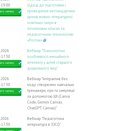
-19.00
підхід до підготовки і
проведення нестандартних
ати заявку
уроків мовно-літературної
освітньої галузі в
початкових класах за
педагогічною технологією
«Росток»
9.2026
Вебінар "Психологічні
-17.30
особливості емоційного
інтелекту у дітей старшого
ати заявку
дошкільного віку"
9.2026
Вебінар "Інтерактив без
-17.30
коду: створюємо навчальні
тренажери, ігри та симуляції
ати заявку
за допомогою ШІ (Canva
Code, Gemini Canvas,
ChatGPT Canvas)"
.2026
Вебінар "Педагогічна
-17.30
інтернатура в ЗЗСО"
ати заявку