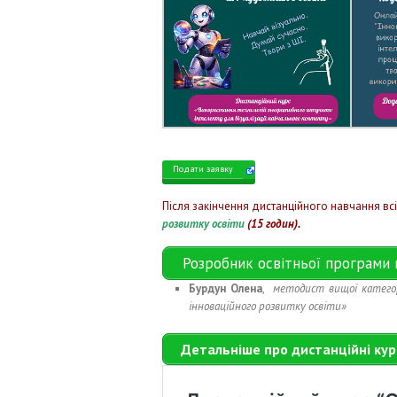
Подати заявку
Після закінчення дистанційного навчання вс
розвитку освіти
(15 годин).
Розробник освітньої програми п
Бурдун Олена
,
методист вищої категор
інноваційного розвитку освіти»
Детальніше про дистанційні кур