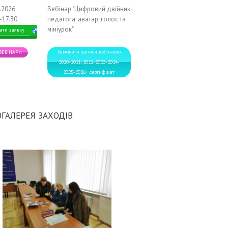
2.2026
Вебінар "Цифровий двійник
-17.30
педагога: аватар, голос та
мініурок"
ати заявку
Замовити записи вебінарів
 ВЕБІНАРИ
2020-2021-2022-2023-2024-
2025-2026+ сертифікат
ГАЛЕРЕЯ ЗАХОДІВ