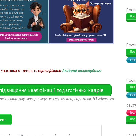
Пост
Под
Пост
Под
ГХЗ
і учасники отримають
сертифікати
Академії інноваційного
Пост
Под
ідвищення кваліфікації педагогічних кадрів:
ГХЗ
ії Інституту модернізації змісту освіти, директор ГО «Академія
21-27
Груз
си:
Под
03.0