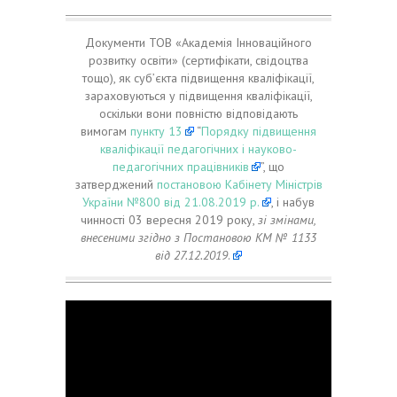
Документи ТОВ «Академія Інноваційного
розвитку освіти» (сертифікати, свідоцтва
тощо), як суб’єкта підвищення кваліфікації,
зараховуються у підвищення кваліфікації,
оскільки вони повністю відповідають
вимогам
пункту 13
“
Порядку підвищення
кваліфікації педагогічних і науково-
педагогічних працівників
”, що
затверджений
постановою Кабінету Міністрів
України №800 від 21.08.2019 р.
, і набув
чинності 03 вересня 2019 року,
зі змінами,
внесеними згідно з Постановою КМ № 1133
від 27.12.2019
.