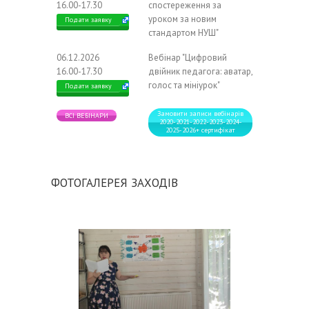
16.00-17.30
спостереження за
уроком за новим
Подати заявку
стандартом НУШ"
06.12.2026
Вебінар "Цифровий
16.00-17.30
двійник педагога: аватар,
голос та мініурок"
Подати заявку
Замовити записи вебінарів
ВСІ ВЕБІНАРИ
2020-2021-2022-2023-2024-
2025-2026+ сертифікат
ФОТОГАЛЕРЕЯ ЗАХОДІВ