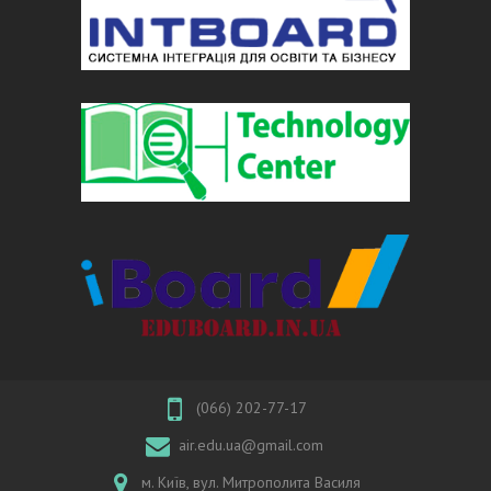
(066) 202-77-17
air.edu.ua@gmail.com
м. Київ, вул. Митрополита Василя