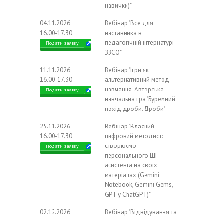
навички)"
04.11.2026
Вебінар "Все для
16.00-17.30
наставника в
педагогічній інтернатурі
Подати заявку
ЗЗСО"
11.11.2026
Вебінар "Ігри як
16.00-17.30
альтернативний метод
навчання. Авторська
Подати заявку
навчальна гра "Буремний
похід дроби. Дроби"
25.11.2026
Вебінар "Власний
16.00-17.30
цифровий методист:
створюємо
Подати заявку
персонального ШІ-
асистента на своїх
матеріалах (Gemini
Notebook, Gemini Gems,
GPT у ChatGPT)"
02.12.2026
Вебінар "Відвідування та