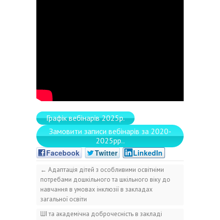
Графік вебінарів 2025р.
Замовити записи вебінарів за 2020-
2025рр..
Facebook
Twitter
LinkedIn
←
Адаптація дітей з особливими освітніми
потребами дошкільного та шкільного віку до
навчання в умовах інклюзії в закладах
загальної освіти
ШІ та академічна доброчесність в закладі