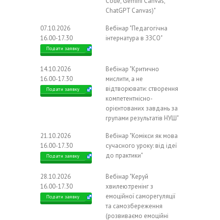
Code, Gemini Canvas,
ChatGPT Canvas)"
07.10.2026
Вебінар "Педагогічна
16.00-17.30
інтернатура в ЗЗСО"
Подати заявку
14.10.2026
Вебінар "Критично
16.00-17.30
мислити, а не
відтворювати: створення
Подати заявку
компетентнісно-
орієнтованих завдань за
групами результатів НУШ"
21.10.2026
Вебінар "Комікси як мова
16.00-17.30
сучасного уроку: від ідеї
до практики"
Подати заявку
28.10.2026
Вебінар "Керуй
16.00-17.30
хвилею:тренінг з
емоційної саморегуляції
Подати заявку
та самозбереження
(розвиваємо емоційні