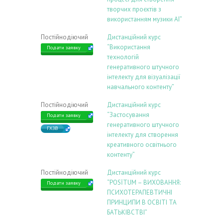
творчих проєктів з
використанням музики АІ”
Постійнодіючий
Дистанційний курс
“Використання
Подати заявку
технологій
генеративного штучного
інтелекту для візуалізації
навчального контенту”
Постійнодіючий
Дистанційний курс
“Застосування
Подати заявку
генеративного штучного
ГХЗВ
інтелекту для створення
креативного освітнього
контенту”
Постійнодіючий
Дистанційний курс
“POSİTUM – ВИХОВАННЯ:
Подати заявку
ПСИХОТЕРАПЕВТИЧНІ
ПРИНЦИПИ В ОСВІТІ ТА
БАТЬКІВСТВІ”