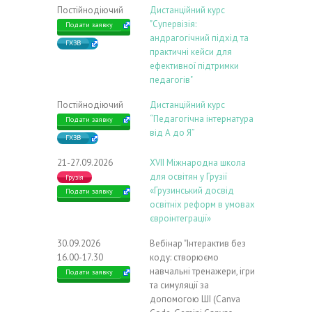
Постійнодіючий
Дистанційний курс
"Супервізія:
Подати заявку
андрагогічний підхід та
ГХЗВ
практичні кейси для
ефективної підтримки
педагогів"
Постійнодіючий
Дистанційний курс
“Педагогічна інтернатура
Подати заявку
від А до Я”
ГХЗВ
21-27.09.2026
ХVIІ Міжнародна школа
для освітян у Грузії
Грузія
«Грузинський досвід
Подати заявку
освітніх реформ в умовах
євроінтеграції»
30.09.2026
Вебінар "Інтерактив без
16.00-17.30
коду: створюємо
навчальні тренажери, ігри
Подати заявку
та симуляції за
допомогою ШІ (Canva