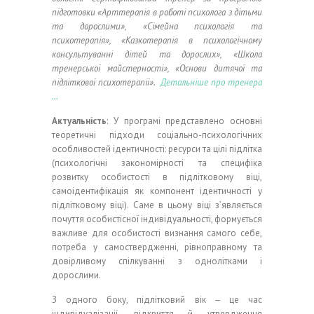
підготовки «Арттерапія в роботі психолога з дітьми
та дорослими», «Сімейна психологія та
психотерапія», «Казкотерапія в психологічному
консультуванні дітей та дорослих», «Школа
тренерської майстерності», «Основи дитячої та
підліткової психотерапії».
Детальніше про тренера
…
Актуальність
: У програмі представлено основні
теоретичні підходи соціально-психологічних
особливостей ідентичності: ресурси та цілі підлітка
(психологічні закономірності та специфіка
розвитку особистості в підлітковому віці,
самоідентифікація як компонент ідентичності у
підлітковому віці). Саме в цьому віці з’являється
почуття особистісної індивідуальності, формується
важливе для особистості визнання самого себе,
потреба у самоствердженні, рівноправному та
довірливому спілкуванні з однолітками і
дорослими.
З одного боку, підлітковий вік
‒
це час
індивідуалізації, відкриття й утвердження