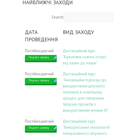
НАЙБЛИЖЧІ ЗАХОДИ
Search:
ДАТА
ВИД ЗАХОДУ
ПРОВЕДЕННЯ
Постійнодіючий
Дистанційний курс
"Креативні освітні історії:
Подати заявку
від казки до науки"
Постійнодіючий
Дистанційний курс
“Інноваційні підходи до
Подати заявку
використання штучного
інтелекту в освітньому
процесі для створення
творчих проєктів з
використанням музики АІ”
Постійнодіючий
Дистанційний курс
“Використання технологій
Подати заявку
генеративного штучного