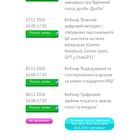
навчальна гра "Буремний
похід дроби. Дроби"
25.11.2026
Вебінар "Власний
16.00-17.30
цифровий методист:
створюємо персонального
Подати заявку
ШІ-асистента на своїх
матеріалах (Gemini
Notebook, Gemini Gems,
GPT у ChatGPT)"
02.12.2026
Вебінар "Відвідування та
16.00-17.30
спостереження за уроком
за новим стандартом НУШ"
Подати заявку
06.12.2026
Вебінар "Цифровий
16.00-17.30
двійник педагога: аватар,
голос та мініурок"
Подати заявку
Замовити записи вебінарів
ВСІ ВЕБІНАРИ
2020-2021-2022-2023-2024-
2025-2026+ сертифікат