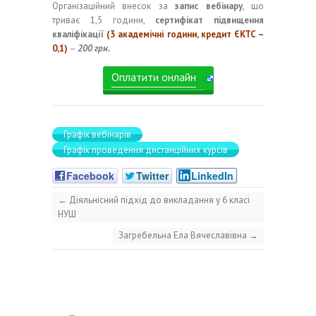
Організаційний внесок за
запис вебінару
, що
триває 1,5 години,
сертифікат підвищення
кваліфікації
(3 академічні години, кредит ЄКТС –
0,1)
–
200 грн.
Оплатити онлайн
Графік вебінарів
Графік проведення дистанційних курсів
Facebook
Twitter
LinkedIn
←
Діяльнісний підхід до викладання у 6 класі
НУШ
Загребельна Ела Вячеславівна
→