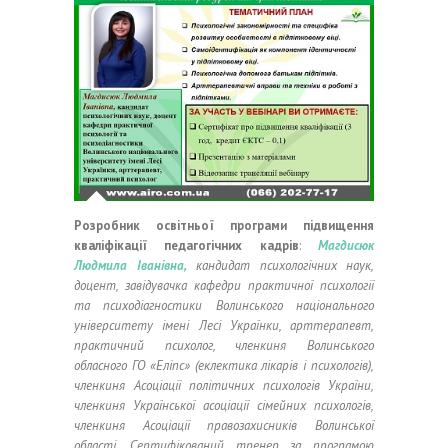
Розробник освітньої програми підвищення
кваліфікації педагогічних кадрів
:
Магдисюк
Людмила Іванівна,
кандидат психологічних наук,
доцент, завідувачка кафедри практичної психології
та психодіагностики Волинського національного
університету імені Лесі Українки, арттерапевт,
практичний психолог, членкиня Волинського
обласного ГО «Еліпс» (еклектика лікарів і психологів),
членкиня Асоціації політичних психологів України,
членкиня Української асоціації сімейних психологів,
членкиня Асоціації правозахисників Волинської
області. Сертифікований тренер за програмою