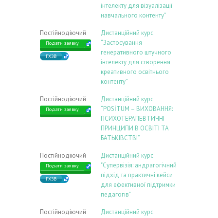
інтелекту для візуалізації
навчального контенту”
Постійнодіючий
Дистанційний курс
“Застосування
Подати заявку
генеративного штучного
ГХЗВ
інтелекту для створення
креативного освітнього
контенту”
Постійнодіючий
Дистанційний курс
“POSİTUM – ВИХОВАННЯ:
Подати заявку
ПСИХОТЕРАПЕВТИЧНІ
ПРИНЦИПИ В ОСВІТІ ТА
БАТЬКІВСТВІ”
Постійнодіючий
Дистанційний курс
"Супервізія: андрагогічний
Подати заявку
підхід та практичні кейси
ГХЗВ
для ефективної підтримки
педагогів"
Постійнодіючий
Дистанційний курс