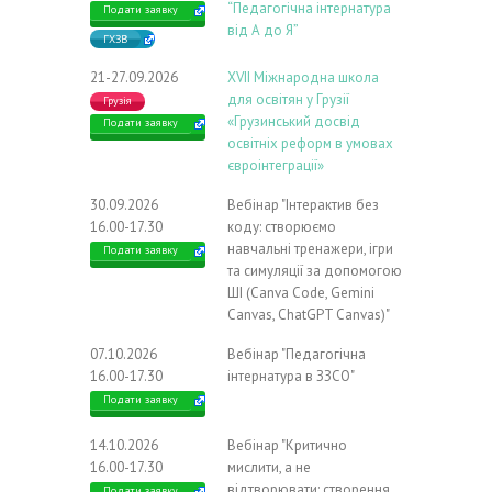
“Педагогічна інтернатура
Подати заявку
від А до Я”
ГХЗВ
21-27.09.2026
ХVIІ Міжнародна школа
для освітян у Грузії
Грузія
«Грузинський досвід
Подати заявку
освітніх реформ в умовах
євроінтеграції»
30.09.2026
Вебінар "Інтерактив без
16.00-17.30
коду: створюємо
навчальні тренажери, ігри
Подати заявку
та симуляції за допомогою
ШІ (Canva Code, Gemini
Canvas, ChatGPT Canvas)"
07.10.2026
Вебінар "Педагогічна
16.00-17.30
інтернатура в ЗЗСО"
Подати заявку
14.10.2026
Вебінар "Критично
16.00-17.30
мислити, а не
відтворювати: створення
Подати заявку