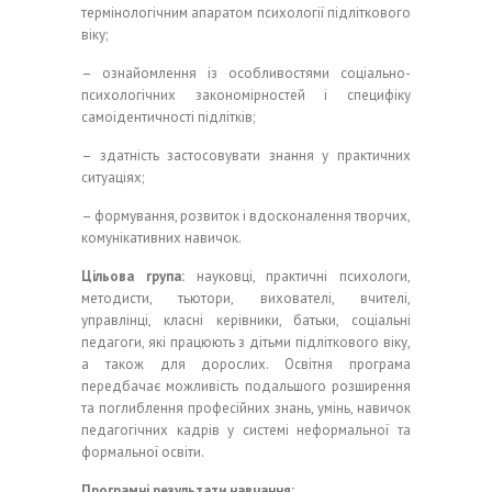
термінологічним апаратом психології підліткового
віку;
– ознайомлення із особливостями соціально-
психологічних закономірностей і специфіку
самоідентичності підлітків;
– здатність застосовувати знання у практичних
ситуаціях;
– формування, розвиток і вдосконалення творчих,
комунікативних навичок.
Цільова група:
науковці, практичні психологи,
методисти, тьютори, вихователі, вчителі,
управлінці, класні керівники, батьки, соціальні
педагоги, які працюють з дітьми підліткового віку,
а також для дорослих. Освітня програма
передбачає можливість подальшого розширення
та поглиблення професійних знань, умінь, навичок
педагогічних кадрів у системі неформальної та
формальної освіти.
Програмні результати навчання: