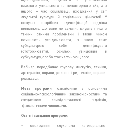
власного унікального та неповторного «Я», а з
іншого
‒
час соціалізації, входження у світ
людської культури й соціальних цінностей. У
пошуках потрібних ідентифікацій підлітки
виявляють, що вони не самотні, існують і інші з
такими самими проблемами, і таким чином
починають усвідомлювати, з якою саме
субкультурою себе ідентифікувати
(ототожнювати), оскільки, увійшовши в
субкультуру, особа стає частиною цілого.
Вебінар передбачає групову дискусію, техніки,
арттерапію, вправи, рольові ігри, техніки, вправи-
релаксації.
Мета програми:
ознайомити з основними
соціально-психологічними закономірностями та
специфікою самоідентичності підлітків,
фізіологічними чинниками.
Освітні завдання програми:
–
оволодіння слухачами категоріально-