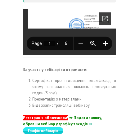
За участь у вебінарі ви отримаєте:
Сертифікат про підвищення кваліфікації, в
якому зазначається кількість прослуханих
годин (3 год).
Презентацію з матеріалами.
Відеозапис трансляції вебінару.
Реєстрація обовязкова!
⇒ Подати заявку,
обравши вебінар у графіку заходів
⇒
Графік вебінарів