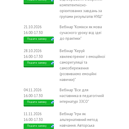
компетентнісно-
орієнтованих завдань за
групами результатів НУШ"
21.10.2026
Вебінар "Комікси як мова
16.00-17.30
сучасного уроку: від ідеї
до практики"
Подати заявку
28.10.2026
Вебінар "Керуй
16.00-17.30
хвилею:тренінг з емоційної
саморегуляції та
Подати заявку
самозбереження
(розвиваємо емоційні
навички)"
04.11.2026
Вебінар "Все для
16.00-17.30
наставника в педагогічній
інтернатурі ЗЗСО"
Подати заявку
11.11.2026
Вебінар "Ігри як
16.00-17.30
альтернативний метод
навчання. Авторська
Подати заявку