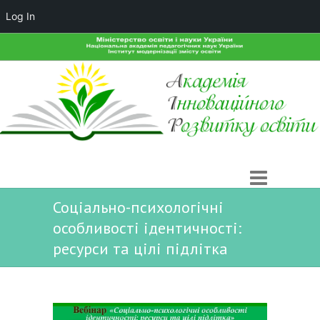
Log In
Соціально-психологічні
особливості ідентичності:
ресурси та цілі підлітка