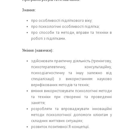
Знання:
про особливості підліткового віку;
про психологічні особливості підлітка;
про способи та методи, вправи та техніки в
роботі з підлітками.
Уміння (навички):
здійснювати практичну діяльність (тренінгову,
психотерапевтичну, консультаційну,
психодіагностичну та іншу залежно від
спеціалізації) з використанням науково
верифікованих методів та технік;
вміння використовувати психологічні методи
та техніки при створенні та проведенні
заняття;
розробляти та впроваджувати інноваційні
методи психологічної допомоги клієнтам у
складних життєвих ситуаціях;
розвиток позитивної Я-концепції.