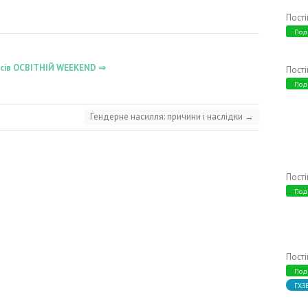
Пост
Под
ласів ОСВІТНІЙ WEEKEND ⇒
Пост
Под
Гендерне насилля: причини і наслідки
→
Пост
Под
Пост
Под
ГХЗ