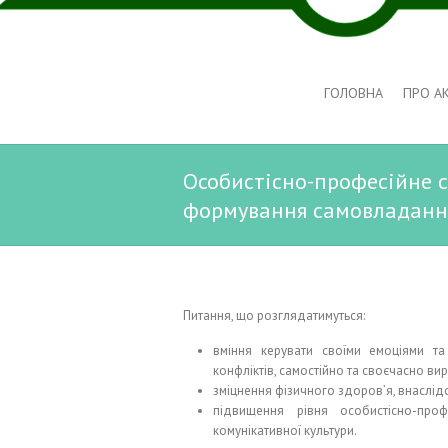
ГОЛОВНА
ПРО А
Особистісно-професійне с
формування самовладання
Питання, що розглядатимуться:
вміння керувати своїми емоціями та
конфліктів, самостійно та своєчасно ви
зміцнення фізичного здоров’я, внаслідо
підвищення рівня особистісно-проф
комунікативної культури.