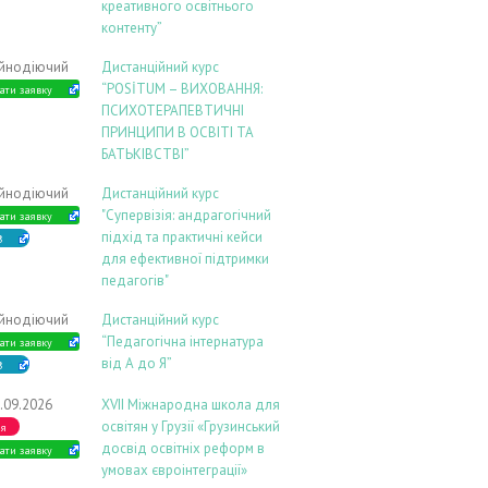
креативного освітнього
контенту”
ійнодіючий
Дистанційний курс
“POSİTUM – ВИХОВАННЯ:
ати заявку
ПСИХОТЕРАПЕВТИЧНІ
ПРИНЦИПИ В ОСВІТІ ТА
БАТЬКІВСТВІ”
ійнодіючий
Дистанційний курс
"Супервізія: андрагогічний
ати заявку
підхід та практичні кейси
В
для ефективної підтримки
педагогів"
ійнодіючий
Дистанційний курс
“Педагогічна інтернатура
ати заявку
від А до Я”
В
.09.2026
ХVIІ Міжнародна школа для
освітян у Грузії «Грузинський
ія
досвід освітніх реформ в
ати заявку
умовах євроінтеграції»