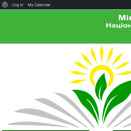
About
Log In
My Calendar
WordPress