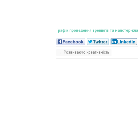
Графік проведення тренінгів та майстер-к
Facebook
Twitter
LinkedIn
←
Розвиваємо креативність