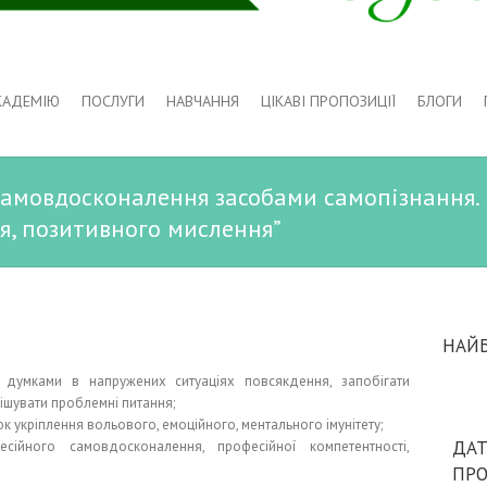
КАДЕМІЮ
ПОСЛУГИ
НАВЧАННЯ
ЦІКАВІ ПРОПОЗИЦІЇ
БЛОГИ
амовдосконалення засобами самопізнання. 
, позитивного мислення”
НАЙ
 думками в напружених ситуаціях повсякдення, запобігати
рішувати проблемні питання;
к укріплення вольового, емоційного, ментального імунітету;
ДАТ
есійного самовдосконалення, професійної компетентності,
ПР