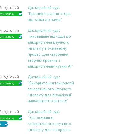
ійнодіючий
Дистанційний курс
"Креативні освітні історії:
ати заявку
від казки до науки"
ійнодіючий
Дистанційний курс
“Інноваційні підходи до
ати заявку
використання штучного
інтелекту в освітньому
процесі для створення
творчих проєктів з
використанням музики АІ”
ійнодіючий
Дистанційний курс
“Використання технологій
ати заявку
генеративного штучного
інтелекту для візуалізації
навчального контенту”
ійнодіючий
Дистанційний курс
“Застосування
ати заявку
генеративного штучного
В
інтелекту для створення