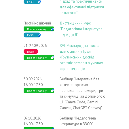
підхід та практичні кейси
ГХЗВ
для ефективної підтримки
педагогів"
Постійнодіючий
Дистанційний курс
“Педагогічна інтернатура
Подати заявку
від А до Я”
ГХЗВ
21-27.09.2026
ХVIІ Міжнародна школа
для освітян у Грузії
Грузія
«Грузинський досвід
Подати заявку
освітніх реформ в умовах
євроінтеграції»
30.09.2026
Вебінар "Інтерактив без
16.00-17.30
коду: створюємо
навчальні тренажери, ігри
Подати заявку
та симуляції за допомогою
ШІ (Canva Code, Gemini
Canvas, ChatGPT Canvas)"
07.10.2026
Вебінар "Педагогічна
16.00-17.30
інтернатура в ЗЗСО"