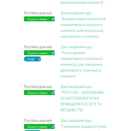
використанням музики АІ”
Постійнодіючий
Дистанційний курс
“Використання технологій
Подати заявку
генеративного штучного
інтелекту для візуалізації
навчального контенту”
Постійнодіючий
Дистанційний курс
“Застосування
Подати заявку
генеративного штучного
ГХЗВ
інтелекту для створення
креативного освітнього
контенту”
Постійнодіючий
Дистанційний курс
“POSİTUM – ВИХОВАННЯ:
Подати заявку
ПСИХОТЕРАПЕВТИЧНІ
ПРИНЦИПИ В ОСВІТІ ТА
БАТЬКІВСТВІ”
Постійнодіючий
Дистанційний курс
"Супервізія: андрагогічний
Подати заявку