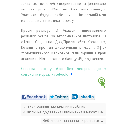
закладах тижня «Ні дискримінації» та фестивалю
творчих робіт «Мій світ без дискримінації».
Учасники будуть забезпечені інформаційними
матеріалами з тематики проекту.
Проект реалізує ГО “Академія інноваційного
розвитку освіти” за інформаційної підтримки ГО
«Центр Соціальна Дія»/Проект «Без Кордонів»,
Коаліції з протидії дискримінації в Україні, Офісу
Уповноваженого Верховної Ради України з прав
людини та Міжнародного Фонду «Відродження».
Сторінка проекту «Світ без дискримінації» у
соціальній мережі Facebook.
Facebook
Twitter
LinkedIn
←
Електронний навчальний посібник
«Табличне додавання і віднімання в межах 10»
Веб-квести: навчання чи розвага?
→