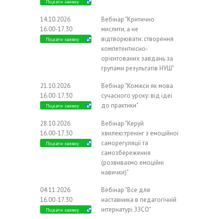
Подати заявку
14.10.2026
Вебінар "Критично
16.00-17.30
мислити, а не
відтворювати: створення
Подати заявку
компетентнісно-
орієнтованих завдань за
групами результатів НУШ"
21.10.2026
Вебінар "Комікси як мова
16.00-17.30
сучасного уроку: від ідеї
до практики"
Подати заявку
28.10.2026
Вебінар "Керуй
16.00-17.30
хвилею:тренінг з емоційної
саморегуляції та
Подати заявку
самозбереження
(розвиваємо емоційні
навички)"
04.11.2026
Вебінар "Все для
16.00-17.30
наставника в педагогічній
інтернатурі ЗЗСО"
Подати заявку