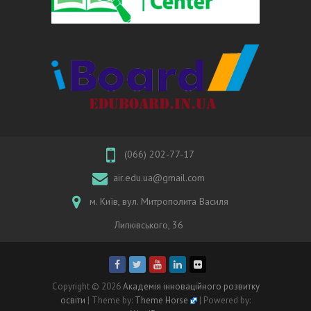
(066) 202-77-17
air.edu.ua@gmail.com
м. Київ, вул. Митрополита Василя
Липківського, 36
Copyright © 2026
Академія інноваційного розвитку
освіти
| Theme by:
Theme Horse
| Powered by: