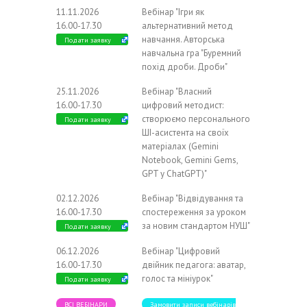
11.11.2026
Вебінар "Ігри як
16.00-17.30
альтернативний метод
навчання. Авторська
Подати заявку
навчальна гра "Буремний
похід дроби. Дроби"
25.11.2026
Вебінар "Власний
16.00-17.30
цифровий методист:
створюємо персонального
Подати заявку
ШІ-асистента на своїх
матеріалах (Gemini
Notebook, Gemini Gems,
GPT у ChatGPT)"
02.12.2026
Вебінар "Відвідування та
16.00-17.30
спостереження за уроком
за новим стандартом НУШ"
Подати заявку
06.12.2026
Вебінар "Цифровий
16.00-17.30
двійник педагога: аватар,
голос та мініурок"
Подати заявку
ВСІ ВЕБІНАРИ
Замовити записи вебінарів