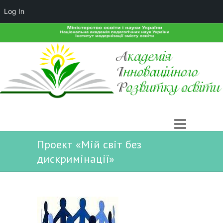
Log In
Проект «Мій світ без
дискримінації»