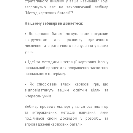
стратегічного виклику у ваше навчання? Тоді
запрошуємо вас на захоплюючий вебінар
“Метод карткових баталій”!
На цьому вебінарі ви дізнаєтеся:
• Як карткові баталії можуть стати потужним
інструментом для розвитку критичного
мислення та стратегічного планування у ваших
учнів.
• Ідеї та методики інтеграції карткових ігор у
навчальний процес для покращення засвоєння
навчального матеріалу.
• Як створювати власні карткові ігри, що
відповідатимуть вашим освітнім цілям та
інтересам учнів.
Вебінар проведе експерт у галузі освітніх ігор
та інтерактивних методів навчання, який
поділиться своїм досвідом у розробці та
впровадженні карткових баталій.