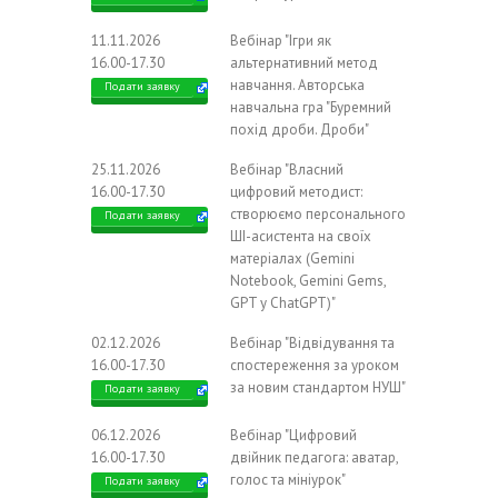
11.11.2026
Вебінар "Ігри як
16.00-17.30
альтернативний метод
навчання. Авторська
Подати заявку
навчальна гра "Буремний
похід дроби. Дроби"
25.11.2026
Вебінар "Власний
16.00-17.30
цифровий методист:
створюємо персонального
Подати заявку
ШІ-асистента на своїх
матеріалах (Gemini
Notebook, Gemini Gems,
GPT у ChatGPT)"
02.12.2026
Вебінар "Відвідування та
16.00-17.30
спостереження за уроком
за новим стандартом НУШ"
Подати заявку
06.12.2026
Вебінар "Цифровий
16.00-17.30
двійник педагога: аватар,
голос та мініурок"
Подати заявку