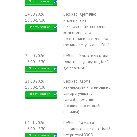
Подати заявку
14.10.2026
Вебінар "Критично
16.00-17.30
мислити, а не
відтворювати: створення
Подати заявку
компетентнісно-
орієнтованих завдань за
групами результатів НУШ"
21.10.2026
Вебінар "Комікси як мова
16.00-17.30
сучасного уроку: від ідеї
до практики"
Подати заявку
28.10.2026
Вебінар "Керуй
16.00-17.30
хвилею:тренінг з емоційної
саморегуляції та
Подати заявку
самозбереження
(розвиваємо емоційні
навички)"
04.11.2026
Вебінар "Все для
16.00-17.30
наставника в педагогічній
інтернатурі ЗЗСО"
Подати заявку