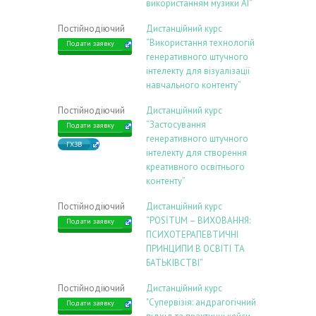
використанням музики АІ”
Постійнодіючий
Дистанційний курс
“Використання технологій
Подати заявку
генеративного штучного
інтелекту для візуалізації
навчального контенту”
Постійнодіючий
Дистанційний курс
“Застосування
Подати заявку
генеративного штучного
ГХЗВ
інтелекту для створення
креативного освітнього
контенту”
Постійнодіючий
Дистанційний курс
“POSİTUM – ВИХОВАННЯ:
Подати заявку
ПСИХОТЕРАПЕВТИЧНІ
ПРИНЦИПИ В ОСВІТІ ТА
БАТЬКІВСТВІ”
Постійнодіючий
Дистанційний курс
"Супервізія: андрагогічний
Подати заявку