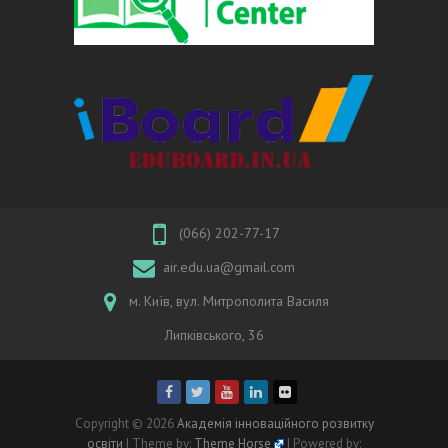
(066) 202-77-17
air.edu.ua@gmail.com
м. Київ, вул. Митрополита Василя
Липківського, 36
Copyright © 2026
Академія інноваційного розвитку
освіти
| Theme by:
Theme Horse
| Powered by: