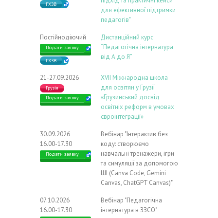
підхід та практичні кейси
ГХЗВ
для ефективної підтримки
педагогів"
Постійнодіючий
Дистанційний курс
“Педагогічна інтернатура
Подати заявку
від А до Я”
ГХЗВ
21-27.09.2026
ХVIІ Міжнародна школа
для освітян у Грузії
Грузія
«Грузинський досвід
Подати заявку
освітніх реформ в умовах
євроінтеграції»
30.09.2026
Вебінар "Інтерактив без
16.00-17.30
коду: створюємо
навчальні тренажери, ігри
Подати заявку
та симуляції за допомогою
ШІ (Canva Code, Gemini
Canvas, ChatGPT Canvas)"
07.10.2026
Вебінар "Педагогічна
16.00-17.30
інтернатура в ЗЗСО"