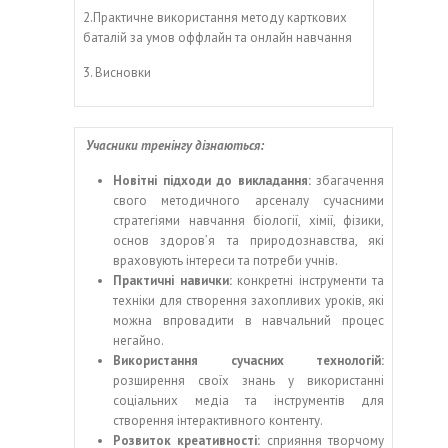
2.Практичне використання методу карткових
баталій за умов оффлайн та онлайн навчання
3. Висновки
Учасники тренінгу дізнаються:
Новітні підходи до викладання:
збагачення
свого методичного арсеналу сучасними
стратегіями навчання біології, хімії, фізики,
основ здоров’я та природознавства, які
враховують інтереси та потреби учнів.
Практичні
н
авички:
конкретні інструменти та
техніки для створення захопливих уроків, які
можна впровадити в навчальний процес
негайно.
Використання
с
учасних
т
ехнологій:
розширення своїх знань у використанні
соціальних медіа та інструментів для
створення інтерактивного контенту.
Розвиток
к
реативності:
сприяння творчому