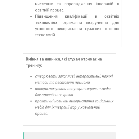
мисленню та впровадження інновацій в
освітній процес.
Підвищення
к
валіфікації в
о
світніх
т
ехнологіях:
отримання інструментів для
успішного використання сучасних освітніх
технологій.
Вміння та навички, які слухач отримає на
тренінгу:
створювати захопливі, інтерактивні, наочні,
методи та педагогічні прийоми
використовувати популярні соціальні медіа
для проведення уроків
п
рактичні навички використання соціальних
медіа для інтеграції ігор у навчальний
процес.