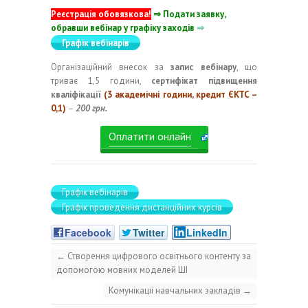
Реєстрація обовязкова!
⇒ Подати заявку,
обравши вебінар у графіку заходів
⇒
Графік вебінарів
Організаційний внесок за
запис вебінару
, що
триває 1,5 години,
сертифікат підвищення
кваліфікації
(3 академічні години, кредит ЄКТС –
0,1)
–
200 грн.
Оплатити онлайн
Графік вебінарів
Графік проведення дистанційних курсів
Facebook
Twitter
LinkedIn
←
Створення цифрового освітнього контенту за
допомогою мовних моделей ШІ
Комунікації навчальних закладів
→