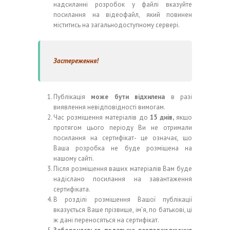
надсиланні розробок у файлі вказуйте
посилання на відеофайл, який повинен
міститись на загальнодоступному сервері.
Застереження!
Публікація
може бути відхилена
в разі
виявлення невідповідності вимогам.
Час розміщення матеріалів до
15 днів,
якщо
протягом цього періоду Ви не отримали
посилання на сертифікат- це означає, що
Ваша розробка не буде розміщена на
нашому сайті.
Після розміщення ваших матеріалів Вам буде
надіслано посилання на завантаження
сертифіката.
В розділі розміщення Вашої публікації
вказується Ваше прізвище, ім’я, по батькові, ці
ж дані переносяться на сертифікат.