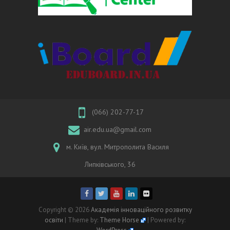
(066) 202-77-17
air.edu.ua@gmail.com
м. Київ, вул. Митрополита Василя
Липківського, 36
Copyright © 2026
Академія інноваційного розвитку
освіти
| Theme by:
Theme Horse
| Powered by: