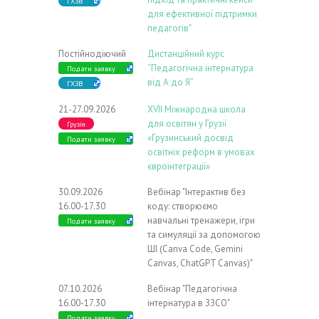
ГХЗВ
для ефективної підтримки
педагогів"
Постійнодіючий
Дистанційний курс
“Педагогічна інтернатура
Подати заявку
від А до Я”
ГХЗВ
21-27.09.2026
ХVIІ Міжнародна школа
для освітян у Грузії
Грузія
«Грузинський досвід
Подати заявку
освітніх реформ в умовах
євроінтеграції»
30.09.2026
Вебінар "Інтерактив без
16.00-17.30
коду: створюємо
навчальні тренажери, ігри
Подати заявку
та симуляції за допомогою
ШІ (Canva Code, Gemini
Canvas, ChatGPT Canvas)"
07.10.2026
Вебінар "Педагогічна
16.00-17.30
інтернатура в ЗЗСО"
Подати заявку