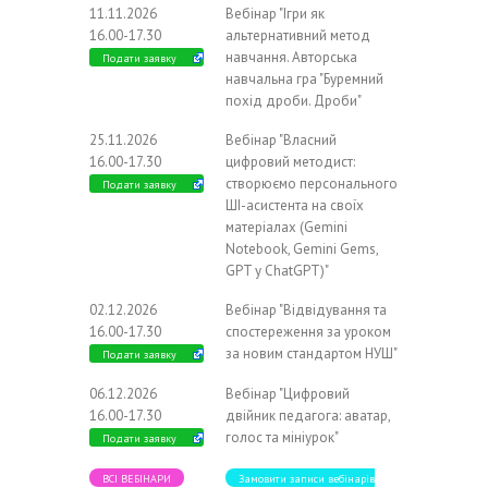
11.11.2026
Вебінар "Ігри як
16.00-17.30
альтернативний метод
навчання. Авторська
Подати заявку
навчальна гра "Буремний
похід дроби. Дроби"
25.11.2026
Вебінар "Власний
16.00-17.30
цифровий методист:
створюємо персонального
Подати заявку
ШІ-асистента на своїх
матеріалах (Gemini
Notebook, Gemini Gems,
GPT у ChatGPT)"
02.12.2026
Вебінар "Відвідування та
16.00-17.30
спостереження за уроком
за новим стандартом НУШ"
Подати заявку
06.12.2026
Вебінар "Цифровий
16.00-17.30
двійник педагога: аватар,
голос та мініурок"
Подати заявку
ВСІ ВЕБІНАРИ
Замовити записи вебінарів