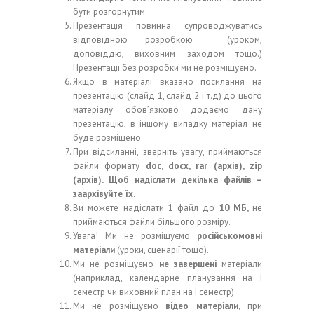
бути розгорнутим.
Презентація повинна супроводжуватись
відповідною розробкою (уроком,
доповіддю, виховним заходом тощо.)
Презентації без розробки ми не розміщуємо.
Якщо в матеріалі вказано посилання на
презентацію (слайд 1, слайд 2 і т.д) до цього
матеріалу обов’язково додаємо дану
презентацію, в іншому випадку матеріал не
буде розміщено.
При відсиланні, зверніть увагу, приймаються
файли формату
doc, docx, rar (архів), zip
(архів). Щоб надіслати декілька файлів –
заархівуйте їх.
Ви можете надіслати 1 файл до
10 МБ,
не
приймаються файли більшого розміру.
Увага! Ми не розміщуємо
російськомовні
матеріали
(уроки, сценарії тощо).
Ми не розміщуємо
не завершені
матеріали
(наприклад, календарне планування на І
семестр чи виховний план на І семестр)
Ми не розміщуємо
відео матеріали,
при