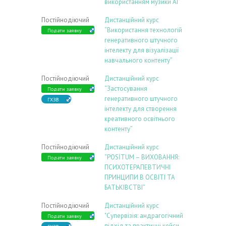
використанням музики АІ”
Постійнодіючий
Дистанційний курс
“Використання технологій
Подати заявку
генеративного штучного
інтелекту для візуалізації
навчального контенту”
Постійнодіючий
Дистанційний курс
“Застосування
Подати заявку
генеративного штучного
ГХЗВ
інтелекту для створення
креативного освітнього
контенту”
Постійнодіючий
Дистанційний курс
“POSİTUM – ВИХОВАННЯ:
Подати заявку
ПСИХОТЕРАПЕВТИЧНІ
ПРИНЦИПИ В ОСВІТІ ТА
БАТЬКІВСТВІ”
Постійнодіючий
Дистанційний курс
"Супервізія: андрагогічний
Подати заявку
підхід та практичні кейси