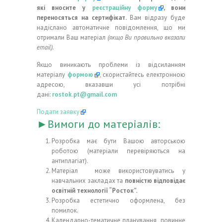
які вносите у
реєстраційну форму
, вони
переносяться на сертифікат.
Вам відразу буде
надіслано автоматичне повідомлення, що ми
отримали Ваш матеріал
(якщо Ви правильно вказали
email).
Якщо виникають проблеми із відсиланням
матеріалу
формою
, скористайтесь електронною
адресою, вказавши усі потрібні
дані:
rostok.pt@gmail.com
Подати заявку
►Вимоги до матеріалів:
Розробка має бути Вашою авторською
роботою (матеріали перевіряються на
антиплагіат).
Матеріал може використовуватись у
навчальних закладах та
повністю
відповідає
освітній технології “Росток”.
Розробка естетично оформлена, без
помилок.
Календарно-тематичне планування повинне