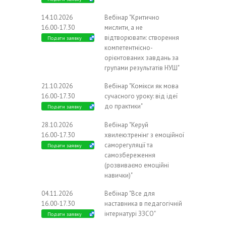
14.10.2026
Вебінар "Критично
16.00-17.30
мислити, а не
відтворювати: створення
Подати заявку
компетентнісно-
орієнтованих завдань за
групами результатів НУШ"
21.10.2026
Вебінар "Комікси як мова
16.00-17.30
сучасного уроку: від ідеї
до практики"
Подати заявку
28.10.2026
Вебінар "Керуй
16.00-17.30
хвилею:тренінг з емоційної
саморегуляції та
Подати заявку
самозбереження
(розвиваємо емоційні
навички)"
04.11.2026
Вебінар "Все для
16.00-17.30
наставника в педагогічній
інтернатурі ЗЗСО"
Подати заявку