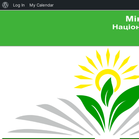
About
Log In
My Calendar
WordPress