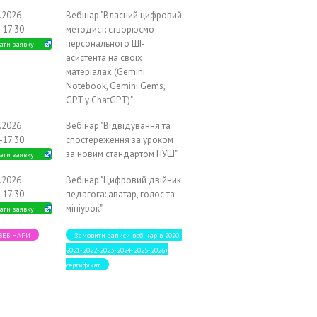
1.2026
Вебінар "Власний цифровий
-17.30
методист: створюємо
персонального ШІ-
ати заявку
асистента на своїх
матеріалах (Gemini
Notebook, Gemini Gems,
GPT у ChatGPT)"
2.2026
Вебінар "Відвідування та
-17.30
спостереження за уроком
за новим стандартом НУШ"
ати заявку
2.2026
Вебінар "Цифровий двійник
-17.30
педагога: аватар, голос та
мініурок"
ати заявку
 ВЕБІНАРИ
Замовити записи вебінарів 2020-
2021-2022-2023-2024-2025-2026+
сертифікат