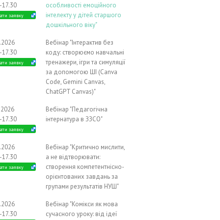
-17.30
особливості емоційного
інтелекту у дітей старшого
ати заявку
дошкільного віку"
9.2026
Вебінар "Інтерактив без
-17.30
коду: створюємо навчальні
тренажери, ігри та симуляції
ати заявку
за допомогою ШІ (Canva
Code, Gemini Canvas,
ChatGPT Canvas)"
.2026
Вебінар "Педагогічна
-17.30
інтернатура в ЗЗСО"
ати заявку
0.2026
Вебінар "Критично мислити,
-17.30
а не відтворювати:
створення компетентнісно-
ати заявку
орієнтованих завдань за
групами результатів НУШ"
0.2026
Вебінар "Комікси як мова
-17.30
сучасного уроку: від ідеї