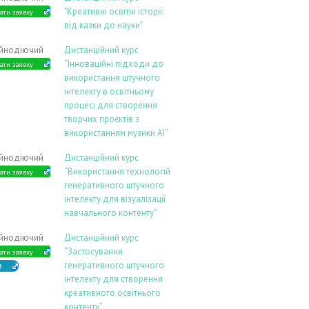
"Креативні освітні історії:
ати заявку
від казки до науки"
ійнодіючий
Дистанційний курс
“Інноваційні підходи до
ати заявку
використання штучного
інтелекту в освітньому
процесі для створення
творчих проєктів з
використанням музики АІ”
ійнодіючий
Дистанційний курс
“Використання технологій
ати заявку
генеративного штучного
інтелекту для візуалізації
навчального контенту”
ійнодіючий
Дистанційний курс
“Застосування
ати заявку
генеративного штучного
В
інтелекту для створення
креативного освітнього
контенту”