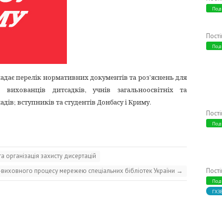
Под
Пост
Под
адає перелік нормативних документів та роз’яснень для
 вихованців дитсадків, учнів загальноосвітніх та
ів; вступників та студентів Донбасу і Криму.
Пост
Под
а організація захисту дисертацій
виховного процесу мережею спеціальних бібліотек України
→
Пост
Под
ГХЗ