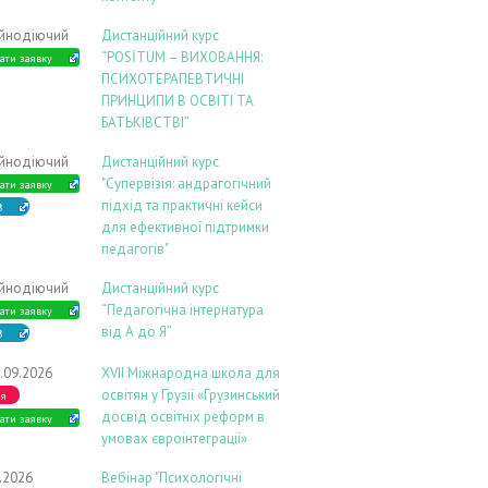
ійнодіючий
Дистанційний курс
“POSİTUM – ВИХОВАННЯ:
ати заявку
ПСИХОТЕРАПЕВТИЧНІ
ПРИНЦИПИ В ОСВІТІ ТА
БАТЬКІВСТВІ”
ійнодіючий
Дистанційний курс
"Супервізія: андрагогічний
ати заявку
підхід та практичні кейси
В
для ефективної підтримки
педагогів"
ійнодіючий
Дистанційний курс
“Педагогічна інтернатура
ати заявку
від А до Я”
В
.09.2026
ХVIІ Міжнародна школа для
освітян у Грузії «Грузинський
ія
досвід освітніх реформ в
ати заявку
умовах євроінтеграції»
9.2026
Вебінар "Психологічні