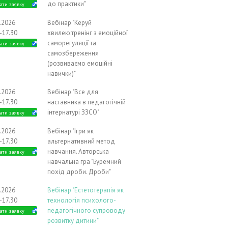
до практики"
ати заявку
0.2026
Вебінар "Керуй
-17.30
хвилею:тренінг з емоційної
саморегуляції та
ати заявку
самозбереження
(розвиваємо емоційні
навички)"
1.2026
Вебінар "Все для
-17.30
наставника в педагогічній
інтернатурі ЗЗСО"
ати заявку
1.2026
Вебінар "Ігри як
-17.30
альтернативний метод
навчання. Авторська
ати заявку
навчальна гра "Буремний
похід дроби. Дроби"
1.2026
Вебінар "Естетотерапія як
-17.30
технологія психолого-
педагогічного супроводу
ати заявку
розвитку дитини"