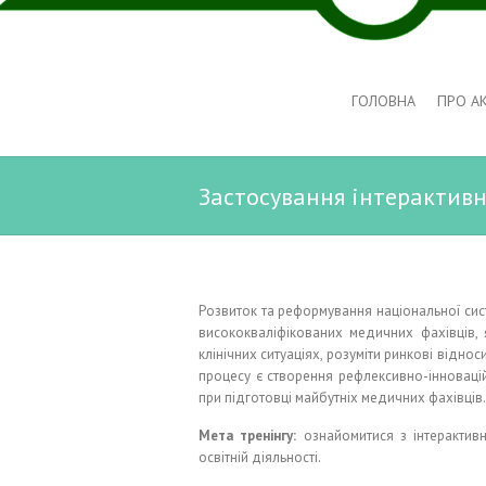
ГОЛОВНА
ПРО А
Застосування інтерактивн
Розвиток та реформування національної си
висококваліфікованих медичних фахівців, 
клінічних ситуаціях, розуміти ринкові відно
процесу є створення рефлексивно-інновац
при підготовці майбутніх медичних фахівців.
Мета тренінгу:
ознайомитися з інтерактив
освітній діяльності.