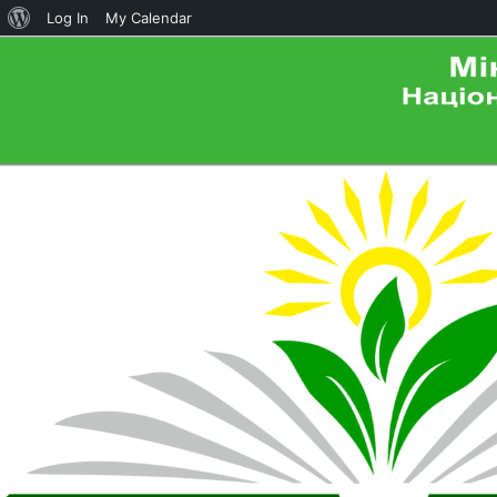
About
Log In
My Calendar
WordPress