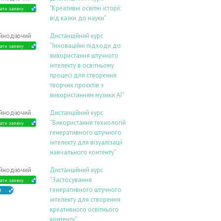
"Креативні освітні історії:
ати заявку
від казки до науки"
ійнодіючий
Дистанційний курс
“Інноваційні підходи до
ати заявку
використання штучного
інтелекту в освітньому
процесі для створення
творчих проєктів з
використанням музики АІ”
ійнодіючий
Дистанційний курс
“Використання технологій
ати заявку
генеративного штучного
інтелекту для візуалізації
навчального контенту”
ійнодіючий
Дистанційний курс
“Застосування
ати заявку
генеративного штучного
В
інтелекту для створення
креативного освітнього
контенту”