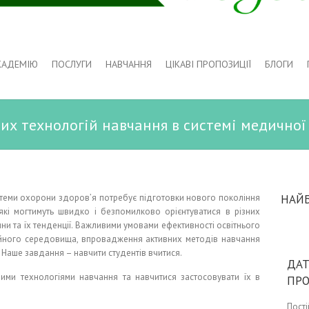
КАДЕМІЮ
ПОСЛУГИ
НАВЧАННЯ
ЦІКАВІ ПРОПОЗИЦІЇ
БЛОГИ
их технологій навчання в системі медичної
стеми охорони здоров’я потребує підготовки нового покоління
НАЙ
які могтимуть швидко і безпомилково орієнтуватися в різних
сини та їх тенденції. Важливими умовами ефективності освітнього
ійного середовища, впровадження активних методів навчання
 Наше завдання – навчити студентів вчитися.
ДАТ
ними технологіями навчання та навчитися застосовувати їх в
ПР
Пост