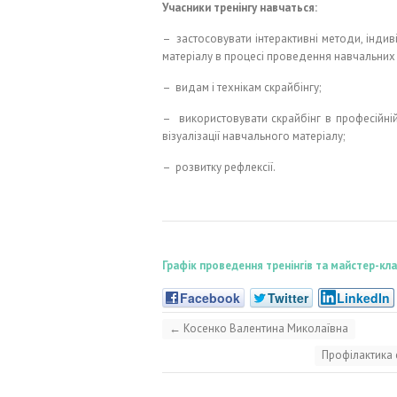
Учасники тренінгу навчаться:
– застосовувати інтерактивні методи, індив
матеріалу в процесі проведення навчальних 
– видам і технікам скрайбінгу;
– використовувати скрайбінг в професійній
візуалізації навчального матеріалу;
– розвитку рефлексії.
Графік проведення тренінгів та майстер-к
Facebook
Twitter
LinkedIn
←
Косенко Валентина Миколаївна
Профілактика 