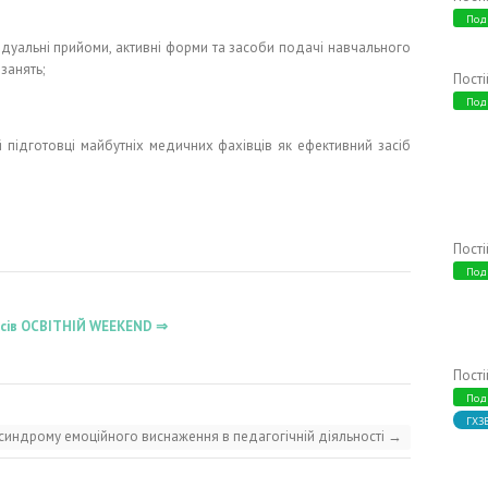
Под
ідуальні прийоми, активні форми та засоби подачі навчального
занять;
Пост
Под
 підготовці майбутніх медичних фахівців як ефективний засіб
Пост
Под
ласів ОСВІТНІЙ WEEKEND ⇒
Пост
Под
ГХЗ
синдрому емоційного виснаження в педагогічній діяльності
→