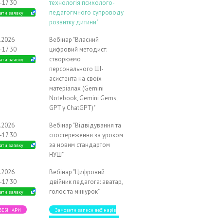
-17.30
технологія психолого-
педагогічного супроводу
ати заявку
розвитку дитини"
1.2026
Вебінар "Власний
-17.30
цифровий методист:
створюємо
ати заявку
персонального ШІ-
асистента на своїх
матеріалах (Gemini
Notebook, Gemini Gems,
GPT у ChatGPT)"
2.2026
Вебінар "Відвідування та
-17.30
спостереження за уроком
за новим стандартом
ати заявку
НУШ"
2.2026
Вебінар "Цифровий
-17.30
двійник педагога: аватар,
голос та мініурок"
ати заявку
 ВЕБІНАРИ
Замовити записи вебінарів