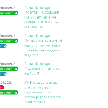
ійнодіючий
Дистанційний курс
“POSİTUM – ВИХОВАННЯ:
ати заявку
ПСИХОТЕРАПЕВТИЧНІ
ПРИНЦИПИ В ОСВІТІ ТА
БАТЬКІВСТВІ”
ійнодіючий
Дистанційний курс
"Супервізія: андрагогічний
ати заявку
підхід та практичні кейси
В
для ефективної підтримки
педагогів"
ійнодіючий
Дистанційний курс
“Педагогічна інтернатура
ати заявку
від А до Я”
В
.09.2026
ХVIІ Міжнародна школа
для освітян у Грузії
ія
«Грузинський досвід
ати заявку
освітніх реформ в умовах
євроінтеграції»