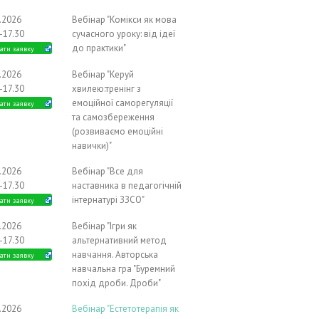
0.2026
Вебінар "Комікси як мова
-17.30
сучасного уроку: від ідеї
до практики"
ати заявку
0.2026
Вебінар "Керуй
-17.30
хвилею:тренінг з
емоційної саморегуляції
ати заявку
та самозбереження
(розвиваємо емоційні
навички)"
1.2026
Вебінар "Все для
-17.30
наставника в педагогічній
інтернатурі ЗЗСО"
ати заявку
1.2026
Вебінар "Ігри як
-17.30
альтернативний метод
навчання. Авторська
ати заявку
навчальна гра "Буремний
похід дроби. Дроби"
1.2026
Вебінар "Естетотерапія як