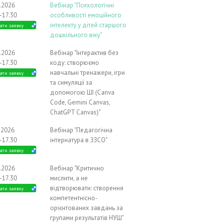
9.2026
Вебінар "Психологічні
-17.30
особливості емоційного
інтелекту у дітей старшого
ати заявку
дошкільного віку"
9.2026
Вебінар "Інтерактив без
-17.30
коду: створюємо
навчальні тренажери, ігри
ати заявку
та симуляції за
допомогою ШІ (Canva
Code, Gemini Canvas,
ChatGPT Canvas)"
.2026
Вебінар "Педагогічна
-17.30
інтернатура в ЗЗСО"
ати заявку
0.2026
Вебінар "Критично
-17.30
мислити, а не
відтворювати: створення
ати заявку
компетентнісно-
орієнтованих завдань за
групами результатів НУШ"