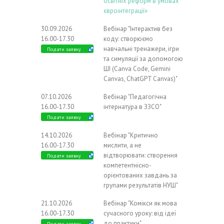
освітніх реформ в умовах
євроінтеграції»
30.09.2026
Вебінар "Інтерактив без
16.00-17.30
коду: створюємо
навчальні тренажери, ігри
Подати заявку
та симуляції за допомогою
ШІ (Canva Code, Gemini
Canvas, ChatGPT Canvas)"
07.10.2026
Вебінар "Педагогічна
16.00-17.30
інтернатура в ЗЗСО"
Подати заявку
14.10.2026
Вебінар "Критично
16.00-17.30
мислити, а не
відтворювати: створення
Подати заявку
компетентнісно-
орієнтованих завдань за
групами результатів НУШ"
21.10.2026
Вебінар "Комікси як мова
16.00-17.30
сучасного уроку: від ідеї
до практики"
Подати заявку