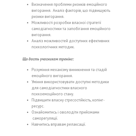
Визначення проблеми ризиків емоційного
вигорання. Аналіз факторів, що підвищують
ризики вигорання.
Можливості розробки власної стратегії
самодіагностики та запобігання емоційного
вигорання.
Аналіз можливостей доступних ефективних
психологічних методик.
Що дасть учасникам тренінг:
Розуміння механізму виникнення та стадій
емоційного вигорання.
Уміння використовувати доступні методики
для самодіагностики власного
психоемоційного стану.
Підвищити власну стресостійкість, копінг-
ресурс.
Ознайомитись і оволодіти прийомами
саморегуляції.
Навчитись вправам релаксації.