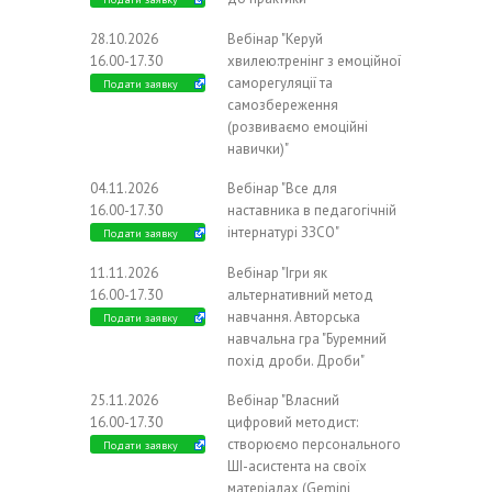
28.10.2026
Вебінар "Керуй
16.00-17.30
хвилею:тренінг з емоційної
саморегуляції та
Подати заявку
самозбереження
(розвиваємо емоційні
навички)"
04.11.2026
Вебінар "Все для
16.00-17.30
наставника в педагогічній
інтернатурі ЗЗСО"
Подати заявку
11.11.2026
Вебінар "Ігри як
16.00-17.30
альтернативний метод
навчання. Авторська
Подати заявку
навчальна гра "Буремний
похід дроби. Дроби"
25.11.2026
Вебінар "Власний
16.00-17.30
цифровий методист:
створюємо персонального
Подати заявку
ШІ-асистента на своїх
матеріалах (Gemini