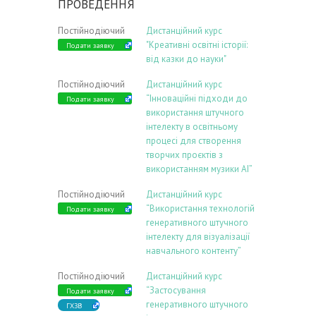
ПРОВЕДЕННЯ
Постійнодіючий
Дистанційний курс
"Креативні освітні історії:
Подати заявку
від казки до науки"
Постійнодіючий
Дистанційний курс
“Інноваційні підходи до
Подати заявку
використання штучного
інтелекту в освітньому
процесі для створення
творчих проєктів з
використанням музики АІ”
Постійнодіючий
Дистанційний курс
“Використання технологій
Подати заявку
генеративного штучного
інтелекту для візуалізації
навчального контенту”
Постійнодіючий
Дистанційний курс
“Застосування
Подати заявку
генеративного штучного
ГХЗВ