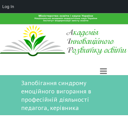
Log In
Запобігання синдрому
емоційного вигорання в
професійній діяльності
педагога, керівника