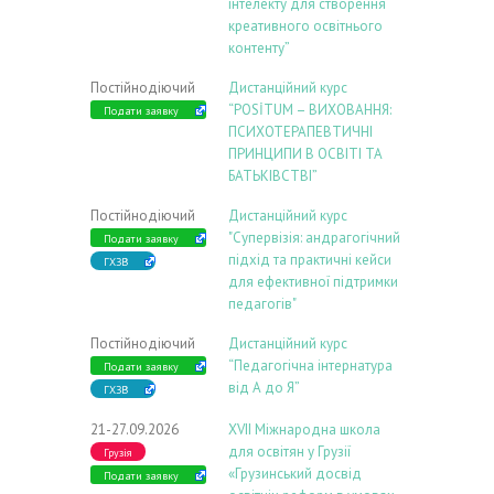
інтелекту для створення
креативного освітнього
контенту”
Постійнодіючий
Дистанційний курс
“POSİTUM – ВИХОВАННЯ:
Подати заявку
ПСИХОТЕРАПЕВТИЧНІ
ПРИНЦИПИ В ОСВІТІ ТА
БАТЬКІВСТВІ”
Постійнодіючий
Дистанційний курс
"Супервізія: андрагогічний
Подати заявку
підхід та практичні кейси
ГХЗВ
для ефективної підтримки
педагогів"
Постійнодіючий
Дистанційний курс
“Педагогічна інтернатура
Подати заявку
від А до Я”
ГХЗВ
21-27.09.2026
ХVIІ Міжнародна школа
для освітян у Грузії
Грузія
«Грузинський досвід
Подати заявку