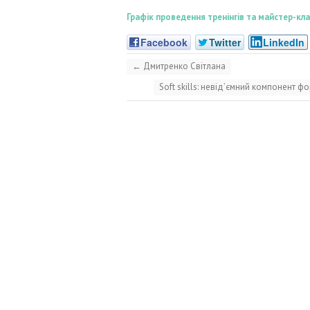
Графік проведення тренінгів та майстер-к
Facebook
Twitter
LinkedIn
←
Дмитренко Світлана
Soft skills: невід’ємний компонент 