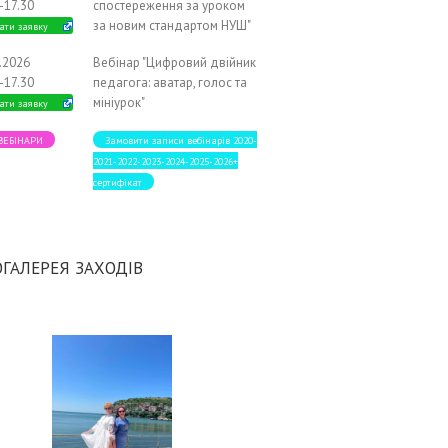
-17.30
спостереження за уроком
за новим стандартом НУШ"
ати заявку
2.2026
Вебінар "Цифровий двійник
-17.30
педагога: аватар, голос та
мініурок"
ати заявку
 ВЕБІНАРИ
Замовити записи вебінарів 2020-
2021-2022-2023-2024-2025-2026+
сертифікат
ГАЛЕРЕЯ ЗАХОДІВ