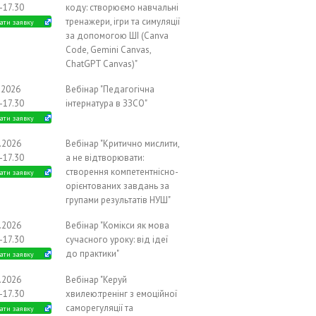
-17.30
коду: створюємо навчальні
тренажери, ігри та симуляції
ати заявку
за допомогою ШІ (Canva
Code, Gemini Canvas,
ChatGPT Canvas)"
.2026
Вебінар "Педагогічна
-17.30
інтернатура в ЗЗСО"
ати заявку
0.2026
Вебінар "Критично мислити,
-17.30
а не відтворювати:
створення компетентнісно-
ати заявку
орієнтованих завдань за
групами результатів НУШ"
0.2026
Вебінар "Комікси як мова
-17.30
сучасного уроку: від ідеї
до практики"
ати заявку
0.2026
Вебінар "Керуй
-17.30
хвилею:тренінг з емоційної
саморегуляції та
ати заявку