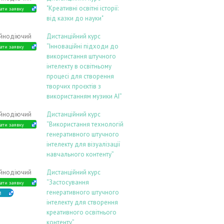
"Креативні освітні історії:
ати заявку
від казки до науки"
ійнодіючий
Дистанційний курс
“Інноваційні підходи до
ати заявку
використання штучного
інтелекту в освітньому
процесі для створення
творчих проєктів з
використанням музики АІ”
ійнодіючий
Дистанційний курс
“Використання технологій
ати заявку
генеративного штучного
інтелекту для візуалізації
навчального контенту”
ійнодіючий
Дистанційний курс
“Застосування
ати заявку
генеративного штучного
В
інтелекту для створення
креативного освітнього
контенту”