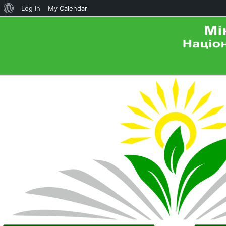
About
Log In
My Calendar
WordPress