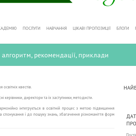
КАДЕМІЮ
ПОСЛУГИ
НАВЧАННЯ
ЦІКАВІ ПРОПОЗИЦІЇ
БЛОГИ
: алгоритм, рекомендації, приклади
освітніх квестів.
НАЙ
ні керівники, директори та їх заступники, методисти.
рмонійно інтегрується в освітній процес з метою підвищення
в та спонукання ї до пошуку знань, збагачення різноманіття форм
ДАТ
ПР
Пост