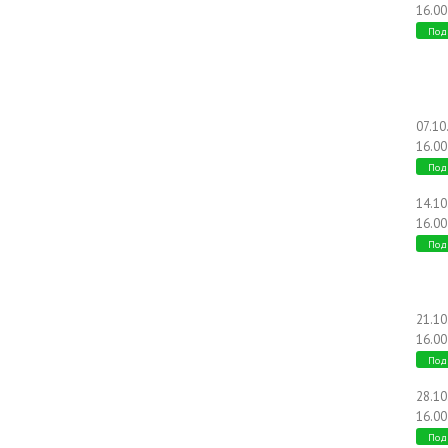
16.00
Под
07.10
16.00
Под
14.1
16.00
Под
21.1
16.00
Под
28.1
16.00
Под