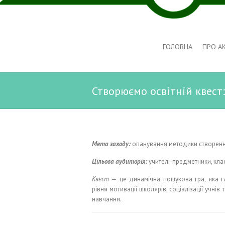
ГОЛОВНА
ПРО А
Створюємо освітній квест
Мета заходу:
опанування методики створення 
Цільова аудиторія:
учителі-предметники, клас
Квест
— це динамічна пошукова гра, яка га
рівня мотивації школярів, соціалізації учні
навчання.