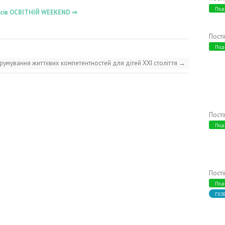
Под
ласів ОСВІТНІЙ WEEKEND ⇒
Пост
Под
форумування життєвих компетентностей для дітей XXI століття
→
Пост
Под
Пост
Под
ГХЗ