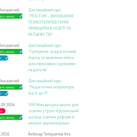
ійнодіючий
Дистанційний курс
“POSİTUM – ВИХОВАННЯ:
ати заявку
ПСИХОТЕРАПЕВТИЧНІ
ПРИНЦИПИ В ОСВІТІ ТА
БАТЬКІВСТВІ”
ійнодіючий
Дистанційний курс
"Супервізія: андрагогічний
ати заявку
підхід та практичні кейси
В
для ефективної підтримки
педагогів"
ійнодіючий
Дистанційний курс
“Педагогічна інтернатура
ати заявку
від А до Я”
В
.09.2026
ХVIІ Міжнародна школа для
освітян у Грузії «Грузинський
ія
досвід освітніх реформ в
ати заявку
умовах євроінтеграції»
9.2026
Вебінар "Інтерактив без