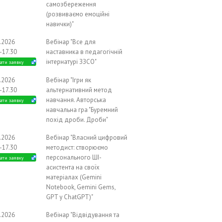
самозбереження
(розвиваємо емоційні
навички)"
1.2026
Вебінар "Все для
-17.30
наставника в педагогічній
інтернатурі ЗЗСО"
ати заявку
1.2026
Вебінар "Ігри як
-17.30
альтернативний метод
навчання. Авторська
ати заявку
навчальна гра "Буремний
похід дроби. Дроби"
1.2026
Вебінар "Власний цифровий
-17.30
методист: створюємо
персонального ШІ-
ати заявку
асистента на своїх
матеріалах (Gemini
Notebook, Gemini Gems,
GPT у ChatGPT)"
2.2026
Вебінар "Відвідування та