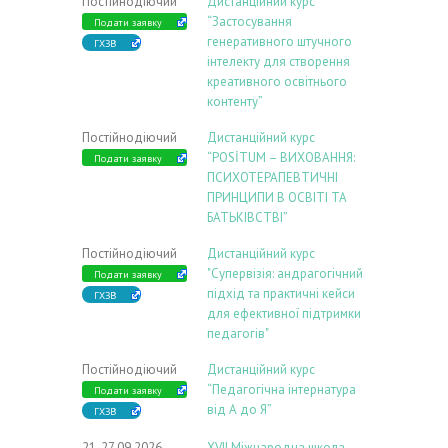
Постійнодіючий
Дистанційний курс
“Застосування
Подати заявку
генеративного штучного
ГХЗВ
інтелекту для створення
креативного освітнього
контенту”
Постійнодіючий
Дистанційний курс
“POSİTUM – ВИХОВАННЯ:
Подати заявку
ПСИХОТЕРАПЕВТИЧНІ
ПРИНЦИПИ В ОСВІТІ ТА
БАТЬКІВСТВІ”
Постійнодіючий
Дистанційний курс
"Супервізія: андрагогічний
Подати заявку
підхід та практичні кейси
ГХЗВ
для ефективної підтримки
педагогів"
Постійнодіючий
Дистанційний курс
“Педагогічна інтернатура
Подати заявку
від А до Я”
ГХЗВ
21-27.09.2026
ХVIІ Міжнародна школа