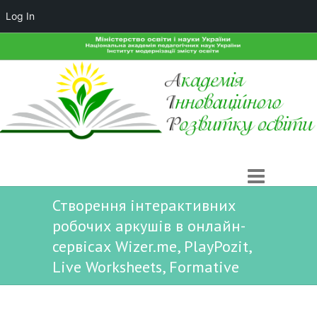
Log In
Створення інтерактивних
робочих аркушів в онлайн-
сервісах Wizer.me, PlayPozit,
Live Worksheets, Formative