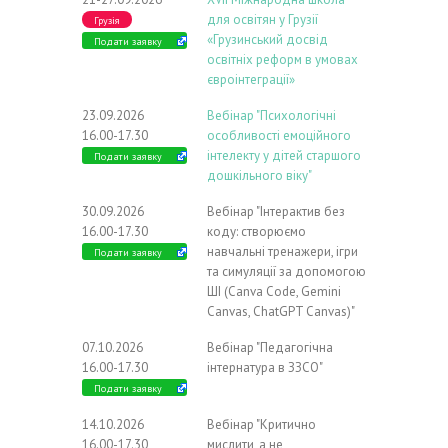
для освітян у Грузії
Грузія
«Грузинський досвід
Подати заявку
освітніх реформ в умовах
євроінтеграції»
23.09.2026
Вебінар "Психологічні
16.00-17.30
особливості емоційного
інтелекту у дітей старшого
Подати заявку
дошкільного віку"
30.09.2026
Вебінар "Інтерактив без
16.00-17.30
коду: створюємо
навчальні тренажери, ігри
Подати заявку
та симуляції за допомогою
ШІ (Canva Code, Gemini
Canvas, ChatGPT Canvas)"
07.10.2026
Вебінар "Педагогічна
16.00-17.30
інтернатура в ЗЗСО"
Подати заявку
14.10.2026
Вебінар "Критично
16.00-17.30
мислити, а не