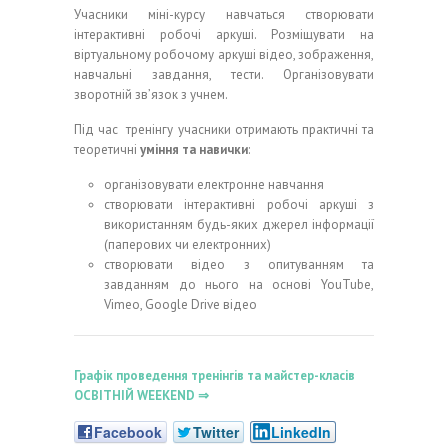
Учасники міні-курсу навчаться створювати
інтерактивні робочі аркуші. Розміщувати на
віртуальному робочому аркуші відео, зображення,
навчальні завдання, тести. Організовувати
зворотній зв’язок з учнем.
Під час тренінгу учасники отримають практичні та
теоретичні
уміння та навички
:
організовувати електронне навчання
створювати інтерактивні робочі аркуші з
використанням будь-яких джерел інформації
(паперових чи електронних)
створювати відео з опитуванням та
завданням до нього на основі YouTube,
Vimeo, Google Drive відео
Графік проведення тренінгів та майстер-класів
ОСВІТНІЙ WEEKEND ⇒
Facebook
Twitter
LinkedIn