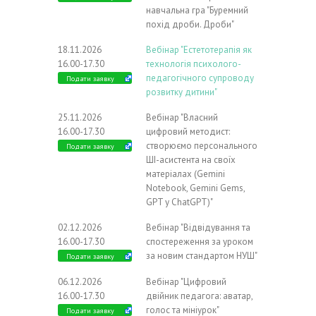
навчальна гра "Буремний
похід дроби. Дроби"
18.11.2026
Вебінар "Естетотерапія як
16.00-17.30
технологія психолого-
педагогічного супроводу
Подати заявку
розвитку дитини"
25.11.2026
Вебінар "Власний
16.00-17.30
цифровий методист:
створюємо персонального
Подати заявку
ШІ-асистента на своїх
матеріалах (Gemini
Notebook, Gemini Gems,
GPT у ChatGPT)"
02.12.2026
Вебінар "Відвідування та
16.00-17.30
спостереження за уроком
за новим стандартом НУШ"
Подати заявку
06.12.2026
Вебінар "Цифровий
16.00-17.30
двійник педагога: аватар,
голос та мініурок"
Подати заявку