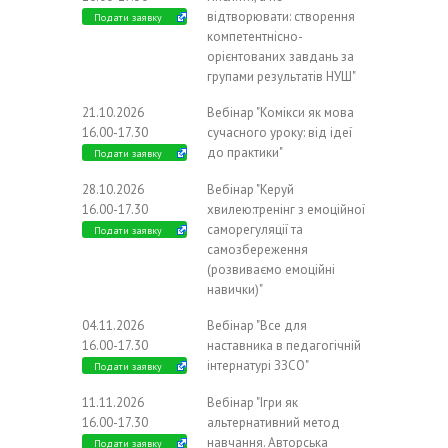
відтворювати: створення
Подати заявку
компетентнісно-
орієнтованих завдань за
групами результатів НУШ"
21.10.2026
Вебінар "Комікси як мова
16.00-17.30
сучасного уроку: від ідеї
до практики"
Подати заявку
28.10.2026
Вебінар "Керуй
16.00-17.30
хвилею:тренінг з емоційної
саморегуляції та
Подати заявку
самозбереження
(розвиваємо емоційні
навички)"
04.11.2026
Вебінар "Все для
16.00-17.30
наставника в педагогічній
інтернатурі ЗЗСО"
Подати заявку
11.11.2026
Вебінар "Ігри як
16.00-17.30
альтернативний метод
навчання. Авторська
Подати заявку