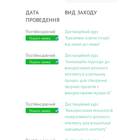
ДАТА
ВИД ЗАХОДУ
ПРОВЕДЕННЯ
Постійнодіючий
Дистанційний курс
"Креативні освітні історії:
Подати заявку
від казки до науки"
Постійнодіючий
Дистанційний курс
“Інноваційні підходи до
Подати заявку
використання штучного
інтелекту в освітньому
процесі для створення
творчих проєктів з
використанням музики АІ”
Постійнодіючий
Дистанційний курс
“Використання технологій
Подати заявку
генеративного штучного
інтелекту для візуалізації
навчального контенту”