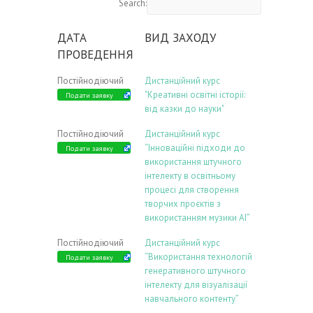
Search:
ДАТА
ВИД ЗАХОДУ
ПРОВЕДЕННЯ
Постійнодіючий
Дистанційний курс
"Креативні освітні історії:
Подати заявку
від казки до науки"
Постійнодіючий
Дистанційний курс
“Інноваційні підходи до
Подати заявку
використання штучного
інтелекту в освітньому
процесі для створення
творчих проєктів з
використанням музики АІ”
Постійнодіючий
Дистанційний курс
“Використання технологій
Подати заявку
генеративного штучного
інтелекту для візуалізації
навчального контенту”