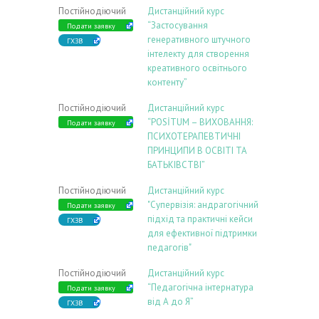
Постійнодіючий
Дистанційний курс
“Застосування
Подати заявку
генеративного штучного
ГХЗВ
інтелекту для створення
креативного освітнього
контенту”
Постійнодіючий
Дистанційний курс
“POSİTUM – ВИХОВАННЯ:
Подати заявку
ПСИХОТЕРАПЕВТИЧНІ
ПРИНЦИПИ В ОСВІТІ ТА
БАТЬКІВСТВІ”
Постійнодіючий
Дистанційний курс
"Супервізія: андрагогічний
Подати заявку
підхід та практичні кейси
ГХЗВ
для ефективної підтримки
педагогів"
Постійнодіючий
Дистанційний курс
“Педагогічна інтернатура
Подати заявку
від А до Я”
ГХЗВ