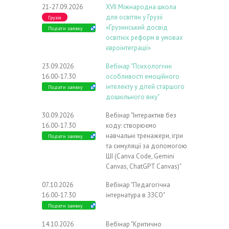
21-27.09.2026
ХVIІ Міжнародна школа
для освітян у Грузії
Грузія
«Грузинський досвід
Подати заявку
освітніх реформ в умовах
євроінтеграції»
23.09.2026
Вебінар "Психологічні
16.00-17.30
особливості емоційного
інтелекту у дітей старшого
Подати заявку
дошкільного віку"
30.09.2026
Вебінар "Інтерактив без
16.00-17.30
коду: створюємо
навчальні тренажери, ігри
Подати заявку
та симуляції за допомогою
ШІ (Canva Code, Gemini
Canvas, ChatGPT Canvas)"
07.10.2026
Вебінар "Педагогічна
16.00-17.30
інтернатура в ЗЗСО"
Подати заявку
14.10.2026
Вебінар "Критично