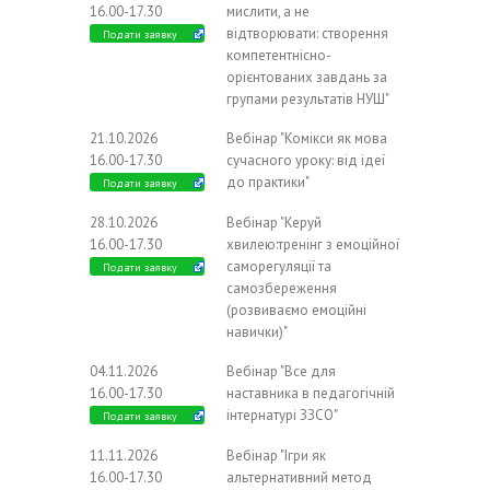
16.00-17.30
мислити, а не
відтворювати: створення
Подати заявку
компетентнісно-
орієнтованих завдань за
групами результатів НУШ"
21.10.2026
Вебінар "Комікси як мова
16.00-17.30
сучасного уроку: від ідеї
до практики"
Подати заявку
28.10.2026
Вебінар "Керуй
16.00-17.30
хвилею:тренінг з емоційної
саморегуляції та
Подати заявку
самозбереження
(розвиваємо емоційні
навички)"
04.11.2026
Вебінар "Все для
16.00-17.30
наставника в педагогічній
інтернатурі ЗЗСО"
Подати заявку
11.11.2026
Вебінар "Ігри як
16.00-17.30
альтернативний метод