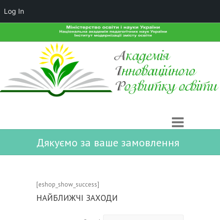
Log In
Дякуємо за ваше замовлення
[eshop_show_success]
НАЙБЛИЖЧІ ЗАХОДИ