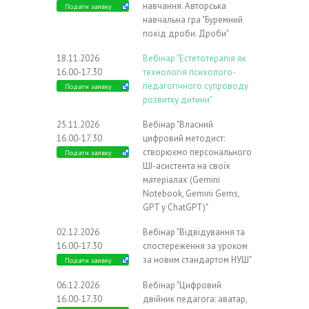
навчання. Авторська
Подати заявку
навчальна гра "Буремний
похід дроби. Дроби"
18.11.2026
Вебінар "Естетотерапія як
16.00-17.30
технологія психолого-
педагогічного супроводу
Подати заявку
розвитку дитини"
25.11.2026
Вебінар "Власний
16.00-17.30
цифровий методист:
створюємо персонального
Подати заявку
ШІ-асистента на своїх
матеріалах (Gemini
Notebook, Gemini Gems,
GPT у ChatGPT)"
02.12.2026
Вебінар "Відвідування та
16.00-17.30
спостереження за уроком
за новим стандартом НУШ"
Подати заявку
06.12.2026
Вебінар "Цифровий
16.00-17.30
двійник педагога: аватар,