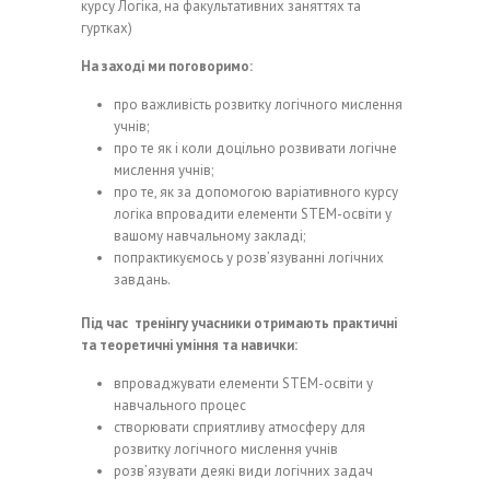
курсу Логіка, на факультативних заняттях та
гуртках)
На заході ми поговоримо:
про важливість розвитку логічного мислення
учнів;
про те як і коли доцільно розвивати логічне
мислення учнів;
про те, як за допомогою варіативного курсу
логіка впровадити елементи STEM-освіти у
вашому навчальному закладі;
попрактикуємось у розв’язуванні логічних
завдань.
Під час тренінгу учасники отримають практичні
та теоретичні уміння та навички:
впроваджувати елементи STEM-освіти у
навчального процес
створювати сприятливу атмосферу для
розвитку логічного мислення учнів
розв’язувати деякі види логічних задач