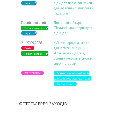
підхід та практичні кейси
ГХЗВ
для ефективної підтримки
педагогів"
Постійнодіючий
Дистанційний курс
“Педагогічна інтернатура
Подати заявку
від А до Я”
ГХЗВ
21-27.09.2026
ХVIІ Міжнародна школа
для освітян у Грузії
Грузія
«Грузинський досвід
Подати заявку
освітніх реформ в умовах
євроінтеграції»
ВСІ ВЕБІНАРИ
Замовити записи вебінарів
2020-2021-2022-2023-2024-2025-
2026+ сертифікат
ФОТОГАЛЕРЕЯ ЗАХОДІВ