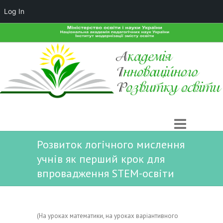
Log In
Розвиток логічного мислення
учнів як перший крок для
впровадження STEM-освіти
(На уроках математики, на уроках варіантивного