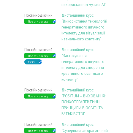
використанням музики АІ”
Постійнодіючий
Дистанційний курс
“Використання технологій
Подати заявку
генеративного штучного
інтелекту для візуалізації
навчального контенту”
Постійнодіючий
Дистанційний курс
“Застосування
Подати заявку
генеративного штучного
ГХЗВ
інтелекту для створення
креативного освітнього
контенту”
Постійнодіючий
Дистанційний курс
“POSİTUM – ВИХОВАННЯ:
Подати заявку
ПСИХОТЕРАПЕВТИЧНІ
ПРИНЦИПИ В ОСВІТІ ТА
БАТЬКІВСТВІ”
Постійнодіючий
Дистанційний курс
"Супервізія: андрагогічний
Подати заявку