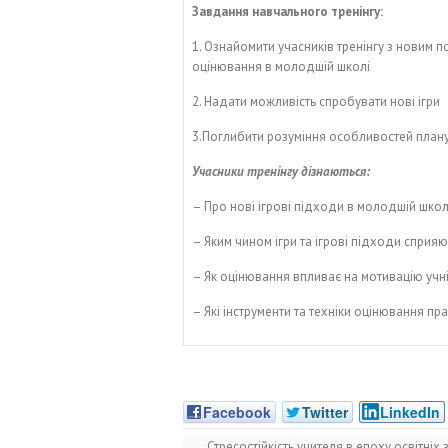
Завдання навчального тренінгу:
1. Ознайомити учасників тренінгу з новим 
оцінювання в молодшій школі
2. Надати можливість спробувати нові ігри
3.Поглибити розуміння особливостей план
Учасники тренінгу дізнаються:
– Про нові ігрові підходи в молодшій школ
– Яким чином ігри та ігрові підходи сприяю
– Як оцінювання впливає на мотивацію учн
– Які інструменти та техніки оцінювання п
Facebook
Twitter
LinkedIn
←
Стресостійкість учителя в епоху освітніх 