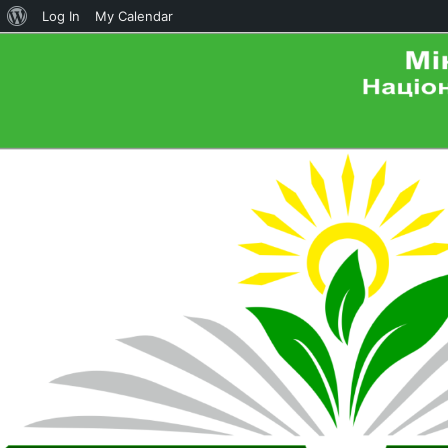
About
Log In
My Calendar
WordPress