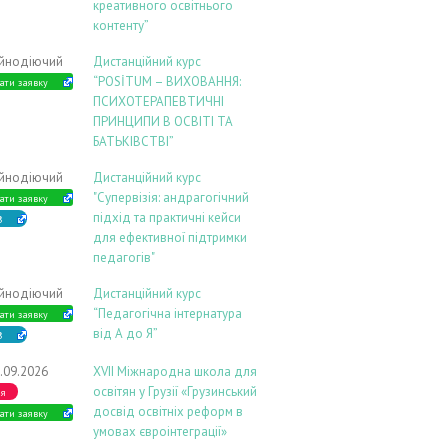
креативного освітнього
контенту”
ійнодіючий
Дистанційний курс
“POSİTUM – ВИХОВАННЯ:
ати заявку
ПСИХОТЕРАПЕВТИЧНІ
ПРИНЦИПИ В ОСВІТІ ТА
БАТЬКІВСТВІ”
ійнодіючий
Дистанційний курс
"Супервізія: андрагогічний
ати заявку
підхід та практичні кейси
В
для ефективної підтримки
педагогів"
ійнодіючий
Дистанційний курс
“Педагогічна інтернатура
ати заявку
від А до Я”
В
.09.2026
ХVIІ Міжнародна школа для
освітян у Грузії «Грузинський
ія
досвід освітніх реформ в
ати заявку
умовах євроінтеграції»