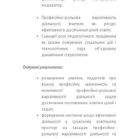
модератор.
Професійно-рольова варіативність
діяльності вчителя як ресурс
ефективного досягнення цілей освіти.
Сценарії ролі педагогічного працівника
як зразки очікуваних соціальних дій і
технологічних пауз, об’єднаних
динамічним стереотипом.
Очікувані результати:
розширення уявлень педагогів про
власну професійну ідентичність та
можливості професійно-рольової
варіативності діяльності задля
досягнення поставлених освітніх цілей і
задач;
формування настанов щодо ефективної
діяльності у сучасному освітньому
просторі на засадах професійно-
рольової варіативності діяльності та