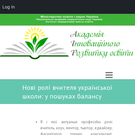
Log In
Нові ролі вчителя української
школи: у пошуках балансу
Я і мої актуальні професійні ролі:
вчитель, коуч, ментор, тьютор, едвайзер,
фасилітатор, тренер, консультант,