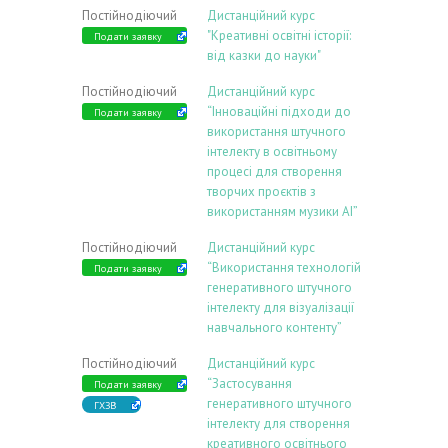
Постійнодіючий
Дистанційний курс
"Креативні освітні історії:
Подати заявку
від казки до науки"
Постійнодіючий
Дистанційний курс
“Інноваційні підходи до
Подати заявку
використання штучного
інтелекту в освітньому
процесі для створення
творчих проєктів з
використанням музики АІ”
Постійнодіючий
Дистанційний курс
“Використання технологій
Подати заявку
генеративного штучного
інтелекту для візуалізації
навчального контенту”
Постійнодіючий
Дистанційний курс
“Застосування
Подати заявку
генеративного штучного
ГХЗВ
інтелекту для створення
креативного освітнього