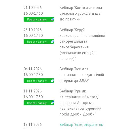
21.10.2026
Вебінар "Комікси як мова
16.00-17.30
сучасного уроку: від ідеї
до практики"
Подати заявку
28.10.2026
Вебінар "Керуй
16.00-17.30
хвилею:тренінг з емоційної
саморегуляції та
Подати заявку
самозбереження
(розвиваємо емоційні
навички)"
04.11.2026
Вебінар "Все для
16.00-17.30
наставника в педагогічній
інтернатурі ЗЗСО"
Подати заявку
11.11.2026
Вебінар "Ігри як
16.00-17.30
альтернативний метод
навчання. Авторська
Подати заявку
навчальна гра "Буремний
похід дроби. Дроби"
18.11.2026
Вебінар "Естетотерапія як