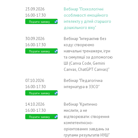
23.09.2026
Вебінар "Психологічні
16.00-17.30
особливості емоційного
інтелекту у дітей старшого
Подати заявку
дошкільного віку"
30.09.2026
Вебінар "Інтерактив без
16.00-17.30
коду: створюємо
навчальні тренажери, ігри
Подати заявку
та симуляції за допомогою
ШІ (Canva Code, Gemini
Canvas, ChatGPT Canvas)"
07.10.2026
Вебінар "Педагогічна
16.00-17.30
інтернатура в ЗЗСО"
Подати заявку
14.10.2026
Вебінар "Критично
16.00-17.30
мислити, а не
відтворювати: створення
Подати заявку
компетентнісно-
орієнтованих завдань за
групами результатів НУШ"