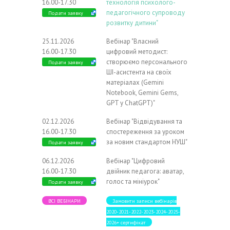
16.00-17.30
технологія психолого-
педагогічного супроводу
Подати заявку
розвитку дитини"
25.11.2026
Вебінар "Власний
16.00-17.30
цифровий методист:
створюємо персонального
Подати заявку
ШІ-асистента на своїх
матеріалах (Gemini
Notebook, Gemini Gems,
GPT у ChatGPT)"
02.12.2026
Вебінар "Відвідування та
16.00-17.30
спостереження за уроком
за новим стандартом НУШ"
Подати заявку
06.12.2026
Вебінар "Цифровий
16.00-17.30
двійник педагога: аватар,
голос та мініурок"
Подати заявку
ВСІ ВЕБІНАРИ
Замовити записи вебінарів
2020-2021-2022-2023-2024-2025-
2026+ сертифікат