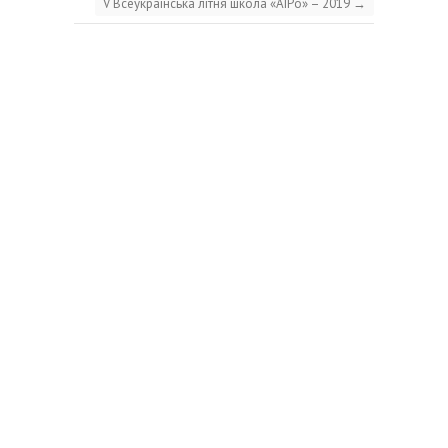
V Всеукраїнська літня школа «АІРо» – 2019
→