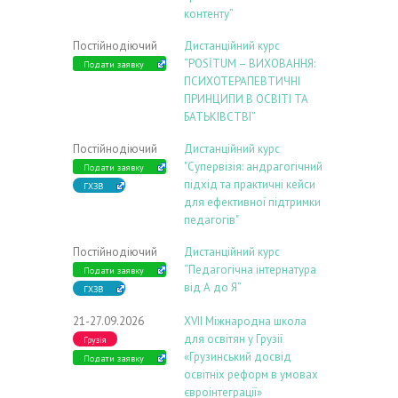
контенту”
Постійнодіючий
Дистанційний курс
“POSİTUM – ВИХОВАННЯ:
Подати заявку
ПСИХОТЕРАПЕВТИЧНІ
ПРИНЦИПИ В ОСВІТІ ТА
БАТЬКІВСТВІ”
Постійнодіючий
Дистанційний курс
"Супервізія: андрагогічний
Подати заявку
підхід та практичні кейси
ГХЗВ
для ефективної підтримки
педагогів"
Постійнодіючий
Дистанційний курс
“Педагогічна інтернатура
Подати заявку
від А до Я”
ГХЗВ
21-27.09.2026
ХVIІ Міжнародна школа
для освітян у Грузії
Грузія
«Грузинський досвід
Подати заявку
освітніх реформ в умовах
євроінтеграції»