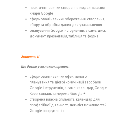
практичні навички створення моделі власної
хмари Google
сформовані навички збереження, створення,
збору та обробки даних для узагальнення
опанування Google інструментів, а саме: диск,
документ, презентація, таблиця та форма
Заняття ІІ
Що дасть учасникам тренінг:
сформовані навички ефективного
планування та дієвої комунікації засобами
Google інструментів, а саме: календар, Google
Keep, соціальна мережа Google +
створена власна спільнота, календар для
професійної діяльності, чек-ліст можливостей
Google-інструментів