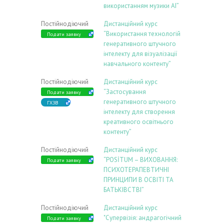
використанням музики АІ”
Постійнодіючий
Дистанційний курс
“Використання технологій
Подати заявку
генеративного штучного
інтелекту для візуалізації
навчального контенту”
Постійнодіючий
Дистанційний курс
“Застосування
Подати заявку
генеративного штучного
ГХЗВ
інтелекту для створення
креативного освітнього
контенту”
Постійнодіючий
Дистанційний курс
“POSİTUM – ВИХОВАННЯ:
Подати заявку
ПСИХОТЕРАПЕВТИЧНІ
ПРИНЦИПИ В ОСВІТІ ТА
БАТЬКІВСТВІ”
Постійнодіючий
Дистанційний курс
"Супервізія: андрагогічний
Подати заявку