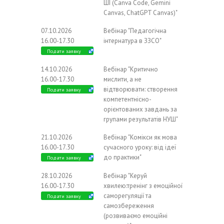
ШІ (Canva Code, Gemini
Canvas, ChatGPT Canvas)"
07.10.2026
Вебінар "Педагогічна
16.00-17.30
інтернатура в ЗЗСО"
Подати заявку
14.10.2026
Вебінар "Критично
16.00-17.30
мислити, а не
відтворювати: створення
Подати заявку
компетентнісно-
орієнтованих завдань за
групами результатів НУШ"
21.10.2026
Вебінар "Комікси як мова
16.00-17.30
сучасного уроку: від ідеї
до практики"
Подати заявку
28.10.2026
Вебінар "Керуй
16.00-17.30
хвилею:тренінг з емоційної
саморегуляції та
Подати заявку
самозбереження
(розвиваємо емоційні