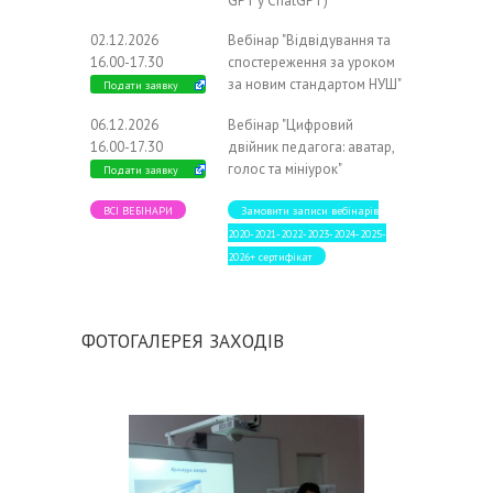
GPT у ChatGPT)"
02.12.2026
Вебінар "Відвідування та
16.00-17.30
спостереження за уроком
за новим стандартом НУШ"
Подати заявку
06.12.2026
Вебінар "Цифровий
16.00-17.30
двійник педагога: аватар,
голос та мініурок"
Подати заявку
ВСІ ВЕБІНАРИ
Замовити записи вебінарів
2020-2021-2022-2023-2024-2025-
2026+ сертифікат
ФОТОГАЛЕРЕЯ ЗАХОДІВ