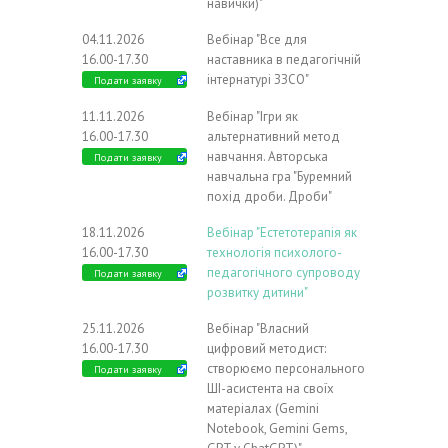
навички)"
04.11.2026
Вебінар "Все для
16.00-17.30
наставника в педагогічній
інтернатурі ЗЗСО"
Подати заявку
11.11.2026
Вебінар "Ігри як
16.00-17.30
альтернативний метод
навчання. Авторська
Подати заявку
навчальна гра "Буремний
похід дроби. Дроби"
18.11.2026
Вебінар "Естетотерапія як
16.00-17.30
технологія психолого-
педагогічного супроводу
Подати заявку
розвитку дитини"
25.11.2026
Вебінар "Власний
16.00-17.30
цифровий методист:
створюємо персонального
Подати заявку
ШІ-асистента на своїх
матеріалах (Gemini
Notebook, Gemini Gems,