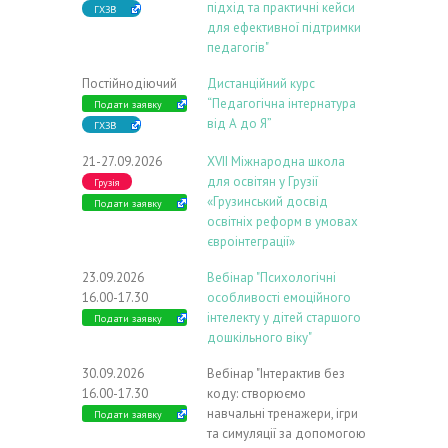
підхід та практичні кейси
ГХЗВ
для ефективної підтримки
педагогів"
Постійнодіючий
Дистанційний курс
“Педагогічна інтернатура
Подати заявку
від А до Я”
ГХЗВ
21-27.09.2026
ХVIІ Міжнародна школа
для освітян у Грузії
Грузія
«Грузинський досвід
Подати заявку
освітніх реформ в умовах
євроінтеграції»
23.09.2026
Вебінар "Психологічні
16.00-17.30
особливості емоційного
інтелекту у дітей старшого
Подати заявку
дошкільного віку"
30.09.2026
Вебінар "Інтерактив без
16.00-17.30
коду: створюємо
навчальні тренажери, ігри
Подати заявку
та симуляції за допомогою