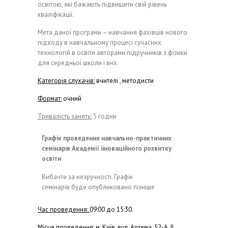
освітою, які бажають підвищити свій рівень
кваліфікації.
Мета даної програми – навчання фахівців нового
підходу в навчальному процесі сучасних
технологій в освіти авторами підручників з фізики
для середньої школи і внз.
Категорія слухачів:
вчителі , методисти
Формат:
очний
Тривалість занять:
5 годин
Графік проведення навчально-практичних
семінарів Академії ііноваційного розвитку
освіти
Вибачте за незручності. Графік
семінарів буде опубликовано пізніше
Час проведення:
09:00 до 15:30.
Місце проведення: м. Київ, вул. Артема, 52-А, ІІ