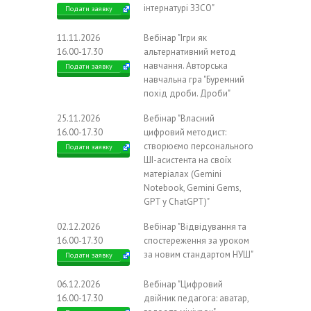
інтернатурі ЗЗСО"
Подати заявку
11.11.2026
Вебінар "Ігри як
16.00-17.30
альтернативний метод
навчання. Авторська
Подати заявку
навчальна гра "Буремний
похід дроби. Дроби"
25.11.2026
Вебінар "Власний
16.00-17.30
цифровий методист:
створюємо персонального
Подати заявку
ШІ-асистента на своїх
матеріалах (Gemini
Notebook, Gemini Gems,
GPT у ChatGPT)"
02.12.2026
Вебінар "Відвідування та
16.00-17.30
спостереження за уроком
за новим стандартом НУШ"
Подати заявку
06.12.2026
Вебінар "Цифровий
16.00-17.30
двійник педагога: аватар,