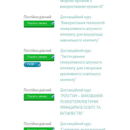
творчих проєктів з
використанням музики АІ”
Постійнодіючий
Дистанційний курс
“Використання технологій
Подати заявку
генеративного штучного
інтелекту для візуалізації
навчального контенту”
Постійнодіючий
Дистанційний курс
“Застосування
Подати заявку
генеративного штучного
ГХЗВ
інтелекту для створення
креативного освітнього
контенту”
Постійнодіючий
Дистанційний курс
“POSİTUM – ВИХОВАННЯ:
Подати заявку
ПСИХОТЕРАПЕВТИЧНІ
ПРИНЦИПИ В ОСВІТІ ТА
БАТЬКІВСТВІ”
Постійнодіючий
Дистанційний курс
"Супервізія: андрагогічний
Подати заявку