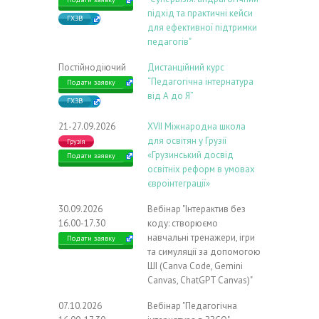
підхід та практичні кейси
ГХЗВ
для ефективної підтримки
педагогів"
Постійнодіючий
Дистанційний курс
“Педагогічна інтернатура
Подати заявку
від А до Я”
ГХЗВ
21-27.09.2026
ХVIІ Міжнародна школа
для освітян у Грузії
Грузія
«Грузинський досвід
Подати заявку
освітніх реформ в умовах
євроінтеграції»
30.09.2026
Вебінар "Інтерактив без
16.00-17.30
коду: створюємо
навчальні тренажери, ігри
Подати заявку
та симуляції за допомогою
ШІ (Canva Code, Gemini
Canvas, ChatGPT Canvas)"
07.10.2026
Вебінар "Педагогічна