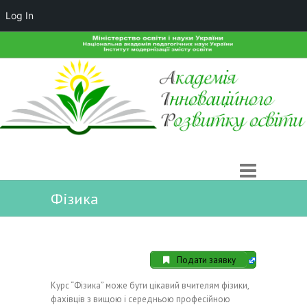
Log In
Фізика
Подати заявку
Курс “Фізика” може бути цікавий вчителям фізики,
фахівців з вищою і середньою професійною