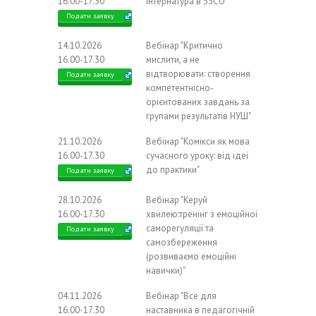
16.00-17.30
інтернатура в ЗЗСО"
Подати заявку
14.10.2026
Вебінар "Критично
16.00-17.30
мислити, а не
відтворювати: створення
Подати заявку
компетентнісно-
орієнтованих завдань за
групами результатів НУШ"
21.10.2026
Вебінар "Комікси як мова
16.00-17.30
сучасного уроку: від ідеї
до практики"
Подати заявку
28.10.2026
Вебінар "Керуй
16.00-17.30
хвилею:тренінг з емоційної
саморегуляції та
Подати заявку
самозбереження
(розвиваємо емоційні
навички)"
04.11.2026
Вебінар "Все для
16.00-17.30
наставника в педагогічній