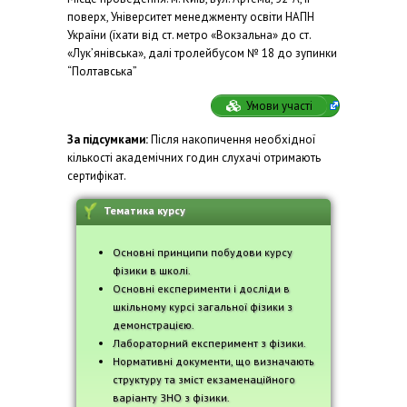
поверх, Університет менеджменту освіти НАПН
України (їхати від ст. метро «Вокзальна» до
ст.
«Лук’янівська», далі тролейбусом № 18 до зупинки
“Полтавська”
Умови участі
За підсумками:
Після накопичення необхідної
кількості академічних годин слухачі отримають
сертифікат.
Тематика курсу
Основні принципи побудови курсу
фізики в школі.
Основні експерименти і досліди в
шкільному курсі загальної фізики з
демонстрацією.
Лабораторний експеримент з фізики.
Нормативні документи, що визначають
структуру та зміст екзаменаційного
варіанту ЗНО з фізики.