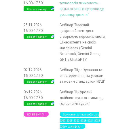
16.00-17.30
технологія психолого-
педагогічного супроводу
Подати заявку
розвитку дитини"
25.11.2026
Вебінар "Власний
16.00-17.30
цифровий методист:
створюємо персонального
Подати заявку
ШІ-асистента на своїх
матеріалах (Gemini
Notebook, Gemini Gems,
GPT у ChatGPT)"
02.12.2026
Вебінар "Відвідування та
16.00-17.30
спостереження за уроком
за новим стандартом НУШ"
Подати заявку
06.12.2026
Вебінар "Цифровий
16.00-17.30
двійник педагога: аватар,
голос та мініурок"
Подати заявку
ВСІ ВЕБІНАРИ
Замовити записи вебінарів
2020-2021-2022-2023-2024-2025-
2026+ сертифікат