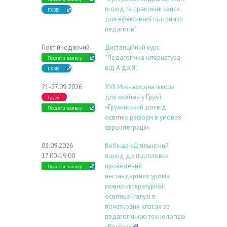
підхід та практичні кейси
ГХЗВ
для ефективної підтримки
педагогів"
Постійнодіючий
Дистанційний курс
“Педагогічна інтернатура
Подати заявку
від А до Я”
ГХЗВ
21-27.09.2026
ХVIІ Міжнародна школа
для освітян у Грузії
Грузія
«Грузинський досвід
Подати заявку
освітніх реформ в умовах
євроінтеграції»
03.09.2026
Вебінар «Діяльнісний
17.00-19.00
підхід до підготовки і
проведення
Подати заявку
нестандартних уроків
мовно-літературної
освітньої галузі в
початкових класах за
педагогічною технологією
«Росток»