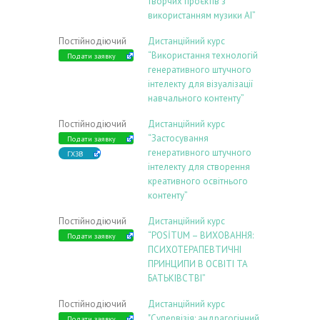
творчих проєктів з
використанням музики АІ”
Постійнодіючий
Дистанційний курс
“Використання технологій
Подати заявку
генеративного штучного
інтелекту для візуалізації
навчального контенту”
Постійнодіючий
Дистанційний курс
“Застосування
Подати заявку
генеративного штучного
ГХЗВ
інтелекту для створення
креативного освітнього
контенту”
Постійнодіючий
Дистанційний курс
“POSİTUM – ВИХОВАННЯ:
Подати заявку
ПСИХОТЕРАПЕВТИЧНІ
ПРИНЦИПИ В ОСВІТІ ТА
БАТЬКІВСТВІ”
Постійнодіючий
Дистанційний курс
"Супервізія: андрагогічний
Подати заявку