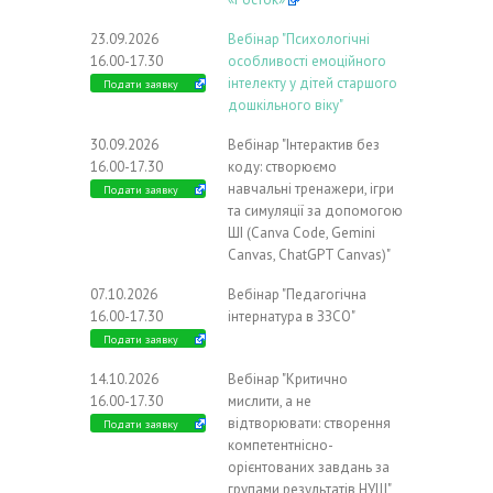
23.09.2026
Вебінар "Психологічні
16.00-17.30
особливості емоційного
інтелекту у дітей старшого
Подати заявку
дошкільного віку"
30.09.2026
Вебінар "Інтерактив без
16.00-17.30
коду: створюємо
навчальні тренажери, ігри
Подати заявку
та симуляції за допомогою
ШІ (Canva Code, Gemini
Canvas, ChatGPT Canvas)"
07.10.2026
Вебінар "Педагогічна
16.00-17.30
інтернатура в ЗЗСО"
Подати заявку
14.10.2026
Вебінар "Критично
16.00-17.30
мислити, а не
відтворювати: створення
Подати заявку
компетентнісно-
орієнтованих завдань за
групами результатів НУШ"