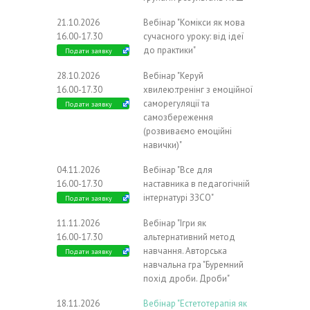
21.10.2026
Вебінар "Комікси як мова
16.00-17.30
сучасного уроку: від ідеї
до практики"
Подати заявку
28.10.2026
Вебінар "Керуй
16.00-17.30
хвилею:тренінг з емоційної
саморегуляції та
Подати заявку
самозбереження
(розвиваємо емоційні
навички)"
04.11.2026
Вебінар "Все для
16.00-17.30
наставника в педагогічній
інтернатурі ЗЗСО"
Подати заявку
11.11.2026
Вебінар "Ігри як
16.00-17.30
альтернативний метод
навчання. Авторська
Подати заявку
навчальна гра "Буремний
похід дроби. Дроби"
18.11.2026
Вебінар "Естетотерапія як