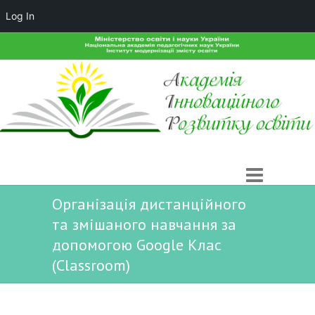
Log In
Організація дистанційного
та змішаного навчання за
допомогою Google Клас
(Classroom)