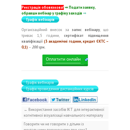
Реєстрація обовязкова!
⇒ Подати заявку,
обравши вебінар у графіку заходів
⇒
Графік вебінарів
Організаційний внесок за
запис вебінару
, що
триває 1,5 години,
сертифікат підвищення
кваліфікації
(3 академічні години, кредит ЄКТС –
0,1)
–
200 грн.
Оплатити онлайн
Графік вебінарів
Графік проведення дистанційних курсів
Facebook
Twitter
LinkedIn
←
Використання засобів ІКТ для інтерактивної
когнітивної візуалізації навчального матеріалу
Говорити чи не говорити з дітьми із
ментальними порушеннями про секс?
→