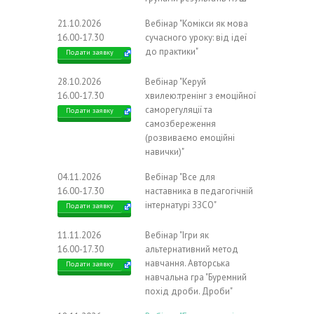
21.10.2026
Вебінар "Комікси як мова
16.00-17.30
сучасного уроку: від ідеї
до практики"
Подати заявку
28.10.2026
Вебінар "Керуй
16.00-17.30
хвилею:тренінг з емоційної
саморегуляції та
Подати заявку
самозбереження
(розвиваємо емоційні
навички)"
04.11.2026
Вебінар "Все для
16.00-17.30
наставника в педагогічній
інтернатурі ЗЗСО"
Подати заявку
11.11.2026
Вебінар "Ігри як
16.00-17.30
альтернативний метод
навчання. Авторська
Подати заявку
навчальна гра "Буремний
похід дроби. Дроби"