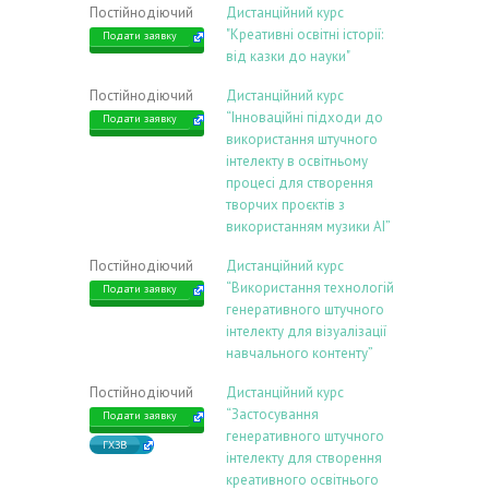
Постійнодіючий
Дистанційний курс
"Креативні освітні історії:
Подати заявку
від казки до науки"
Постійнодіючий
Дистанційний курс
“Інноваційні підходи до
Подати заявку
використання штучного
інтелекту в освітньому
процесі для створення
творчих проєктів з
використанням музики АІ”
Постійнодіючий
Дистанційний курс
“Використання технологій
Подати заявку
генеративного штучного
інтелекту для візуалізації
навчального контенту”
Постійнодіючий
Дистанційний курс
“Застосування
Подати заявку
генеративного штучного
ГХЗВ
інтелекту для створення
креативного освітнього