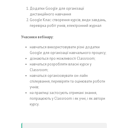
Додатки Google для організації
дистанційного навчання
Google Клас: створення курсів, види завдань,
перевірка робіт учнів, електронний журнал
Учасники вебінару:
навчаться використовувати різні додатки
Google для організації навчального процесу;
дізнаються про можливості Classroom;
навчаться розробляти власні курси у
Classroom;
навчаться організовувати он-лайн
спілкування, перевіряти та оцінювати роботи
учнів;
на практиці застосують отримані знання,
попрацюють у Classroom і як учні, і як автори
курсу.