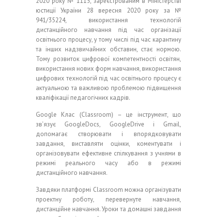
2020 року № 1115, зареєстрованим в Міністерстві
юстиції України 28 вересня 2020 року за №
941/35224, використання технологій
дистанційного навчання під час організації
освітнього процесу, у тому числі під час карантину
та інших надзвичайних обставин, стає нормою.
Тому розвиток цифрової компетентності освітян,
використання нових форм навчання, використання
цифрових технологій під час освітнього процесу є
актуальною та важливою проблемою підвищення
кваліфікації педагогічних кадрів.
Google Клас (Classroom) – це інструмент, що
зв’язує GoogleDocs, GoogleDrive і Gmail,
допомагає створювати і впорядковувати
завдання, виставляти оцінки, коментувати і
організовувати ефективне спілкування з учнями в
режимі реального часу або в режимі
дистанційного навчання.
Завдяки платформі Classroom можна організувати
проектну роботу, перевернуте навчання,
дистанційне навчання. Уроки та домашні завдання