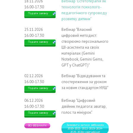
18.11.2026
Вебінар "Естетотерапія як
16.00-17.30
технологія психолого-
педагогічного супроводу
Подати заявку
розвитку дитини"
25.11.2026
Вебінар "Власний
16.00-17.30
цифровий методист:
створюємо персонального
Подати заявку
ШІ-асистента на своїх
матеріалах (Gemini
Notebook, Gemini Gems,
GPT у ChatGPT)"
02.12.2026
Вебінар "Відвідування та
16.00-17.30
спостереження за уроком
за новим стандартом НУШ"
Подати заявку
06.12.2026
Вебінар "Цифровий
16.00-17.30
двійник педагога: аватар,
голос та мініурок"
Подати заявку
Замовити записи вебінарів
ВСІ ВЕБІНАРИ
2020-2021-2022-2023-2024-
2025-2026+ сертифікат