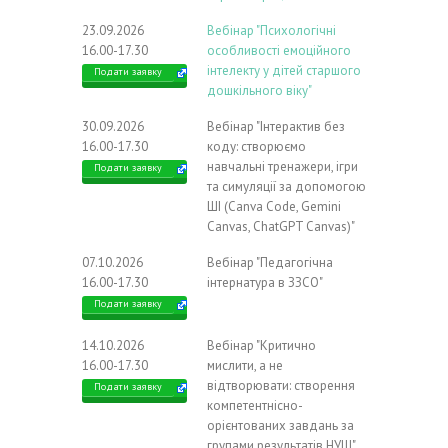
23.09.2026
Вебінар "Психологічні
16.00-17.30
особливості емоційного
інтелекту у дітей старшого
Подати заявку
дошкільного віку"
30.09.2026
Вебінар "Інтерактив без
16.00-17.30
коду: створюємо
навчальні тренажери, ігри
Подати заявку
та симуляції за допомогою
ШІ (Canva Code, Gemini
Canvas, ChatGPT Canvas)"
07.10.2026
Вебінар "Педагогічна
16.00-17.30
інтернатура в ЗЗСО"
Подати заявку
14.10.2026
Вебінар "Критично
16.00-17.30
мислити, а не
відтворювати: створення
Подати заявку
компетентнісно-
орієнтованих завдань за
групами результатів НУШ"