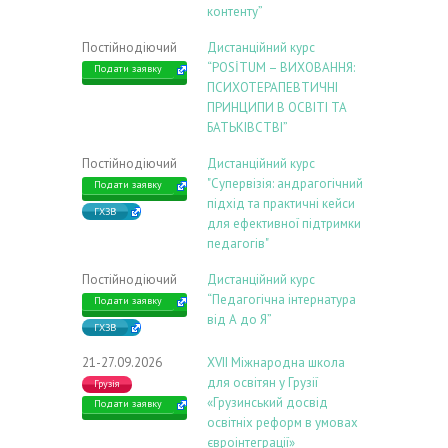
контенту”
Постійнодіючий
Дистанційний курс
“POSİTUM – ВИХОВАННЯ:
Подати заявку
ПСИХОТЕРАПЕВТИЧНІ
ПРИНЦИПИ В ОСВІТІ ТА
БАТЬКІВСТВІ”
Постійнодіючий
Дистанційний курс
"Супервізія: андрагогічний
Подати заявку
підхід та практичні кейси
ГХЗВ
для ефективної підтримки
педагогів"
Постійнодіючий
Дистанційний курс
“Педагогічна інтернатура
Подати заявку
від А до Я”
ГХЗВ
21-27.09.2026
ХVIІ Міжнародна школа
для освітян у Грузії
Грузія
«Грузинський досвід
Подати заявку
освітніх реформ в умовах
євроінтеграції»