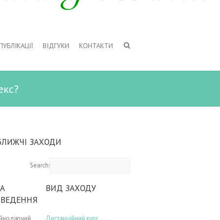
ПУБЛІКАЦІЇ
ВІДГУКИ
КОНТАКТИ
екс?
БЛИЖЧІ ЗАХОДИ
Search:
А
ВИД ЗАХОДУ
ОВЕДЕННЯ
ійнодіючий
Дистанційний курс