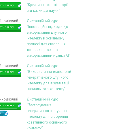
"Креативні освітні історії:
ати заявку
від казки до науки"
ійнодіючий
Дистанційний курс
“Інноваційні підходи до
ати заявку
використання штучного
інтелекту в освітньому
процесі для створення
творчих проєктів з
використанням музики АІ”
ійнодіючий
Дистанційний курс
“Використання технологій
ати заявку
генеративного штучного
інтелекту для візуалізації
навчального контенту”
ійнодіючий
Дистанційний курс
“Застосування
ати заявку
генеративного штучного
В
інтелекту для створення
креативного освітнього
контенту”