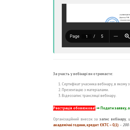
За участь у вебінарі ви отримаєте:
Сертифікат учасника вебінару, в якому з
Презентацію з матеріалами.
Відеозапис трансляції вебінару.
Реєстрація обовязкова!
⇒ Подати заявку, о
Організаційний внесок за
запис вебінару
, 
академічні години, кредит ЄКТС – 0,1)
–
200 