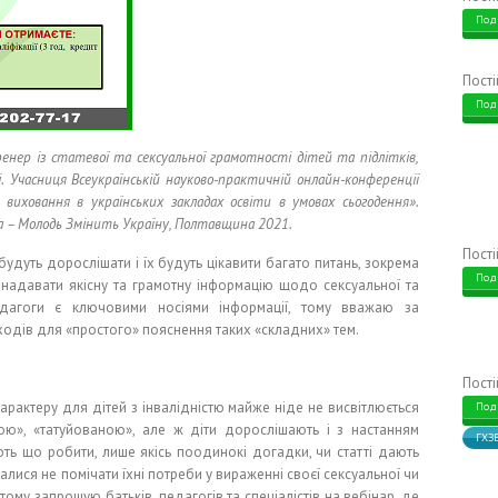
Под
Пост
Под
енер із статевої та сексуальної грамотності дітей та підлітків,
.
Учасниця Всеукраїнській науково-практичній онлайн-конференції
 виховання в українських закладах освіти в умовах сьогодення».
 – Молодь Змінить Україну, Полтавщина 2021.
Пост
 будуть дорослішати і їх будуть цікавити багато питань, зокрема
Под
о надавати якісну та грамотну інформацію щодо сексуальної та
 педагоги є ключовими носіями інформації, тому вважаю за
ходів для «простого» пояснення таких «складних» тем.
Пост
характеру для дітей з інвалідністю майже ніде не висвітлюється
Под
ою», «татуйованою», але ж діти дорослішають і з настанням
ГХЗ
ть що робити, лише якісь поодинокі догадки, чи статті дають
алися не помічати їхні потреби у вираженні своєї сексуальної чи
ому запрошую батьків, педагогів та спеціалістів на вебінар, де