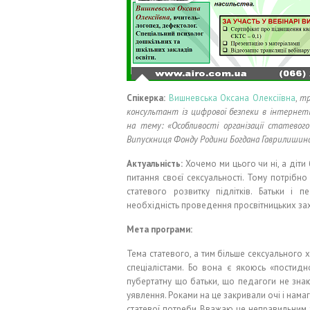
Спікерка:
Вишневська Оксана Олексіївна
,
тр
консультант із цифрової безпеки в інтернеті
на тему: «Особливості організації статевого
Випускниця Фонду Родини Богдана Гаврилишина
Актуальність:
Хочемо ми цього чи ні, а діти
питання своєї сексуальності. Тому потрібн
статевого розвитку підлітків. Батьки і
необхідність проведення просвітницьких за
Мета програми:
Тема статевого, а тим більше сексуального 
спеціалістами. Бо вона є якоюсь «постидн
пубертатну що батьки, що педагоги не знаю
уявлення. Роками на це закривали очі і намаг
статевої потреби. Вважаю це неправильним, т