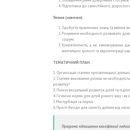
Збільшення рівня довірливих стосунків 
Підготовка до самостійного, дорослого ж
Уміння (навички):
Здобуття практичних знань та вміння як 
Розуміння необхідності розвивати довір
соціумі.
Компетентність, а не замовчування да
ментальної зрілості та євроінтеграції на
ТЕМАТИЧНИЙ ПЛАН:
1. Організація статево просвітницької діяль
2. Статеве виховання: розкіш чи необхідніст
розвитку?
3. Психосексуальний розвиток дітей та підлітк
4. Гігієнічні норми для дітей різного віку і я
5.Мастурбація та порно.
6. Прості бесіди для захисту дитини від наси
Програма підвищення кваліфікації педаго