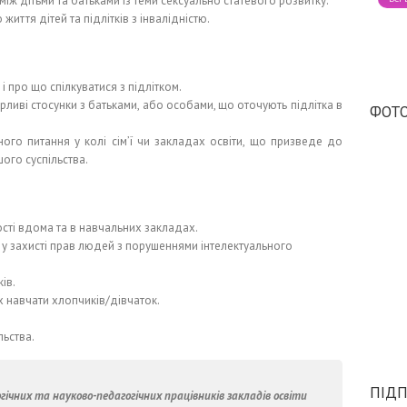
між дітьми та батьками із теми сексуально статевого розвитку.
иття дітей та підлітків з інвалідністю.
і про що спілкуватися з підлітком.
ливі стосунки з батьками, або особами, що оточують підлітка в
ФОТО
ного питання у колі сім’ї чи закладах освіти, що призведе до
шого суспільства.
ності вдома та в навчальних закладах.
ь у захисті прав людей з порушеннями інтелектуального
ів.
к їх навчати хлопчиків/дівчаток.
льства.
ПІДП
гічних та науково-педагогічних працівників закладів освіти