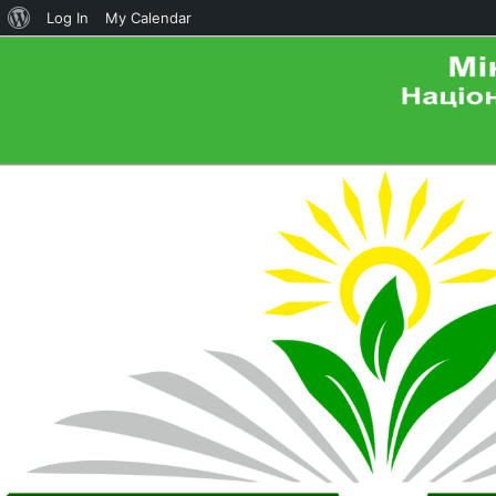
About
Log In
My Calendar
WordPress