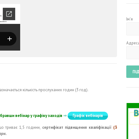
Ім'я
Адреса
азначається кількість прослуханих годин (3 год).
бравши вебінар у графіку заходів
⇒
Графік вебінарів
що триває 1,5 години,
сертифікат підвищення кваліфікації
(3
грн.