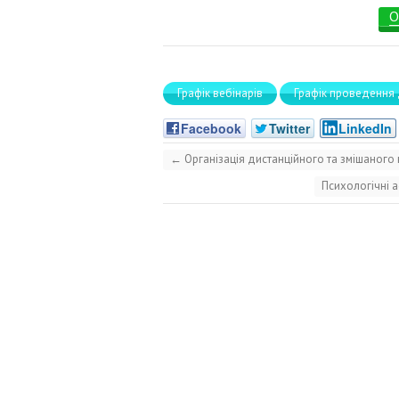
О
Графік вебінарів
Графік проведення 
Facebook
Twitter
LinkedIn
←
Організація дистанційного та змішаного
Психологічні а