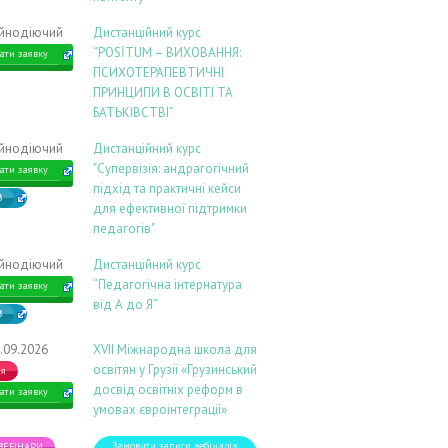
ійнодіючий
Дистанційний курс
“POSİTUM – ВИХОВАННЯ:
ати заявку
ПСИХОТЕРАПЕВТИЧНІ
ПРИНЦИПИ В ОСВІТІ ТА
БАТЬКІВСТВІ”
ійнодіючий
Дистанційний курс
"Супервізія: андрагогічний
ати заявку
підхід та практичні кейси
В
для ефективної підтримки
педагогів"
ійнодіючий
Дистанційний курс
“Педагогічна інтернатура
ати заявку
від А до Я”
В
.09.2026
ХVIІ Міжнародна школа для
освітян у Грузії «Грузинський
ія
досвід освітніх реформ в
ати заявку
умовах євроінтеграції»
Замовити записи вебінарів
 ВЕБІНАРИ