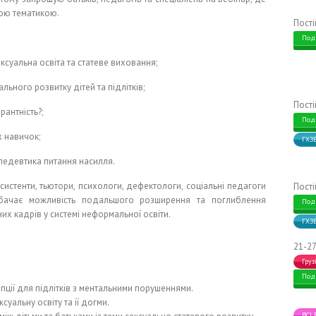
ною тематикою.
Пост
Под
уальна освіта та статеве виховання;
ьного розвитку дітей та підлітків;
Пост
антність?;
Под
 навичок;
ГХЗ
едевтика питання насилля.
асистенти, тьютори, психологи, дефектологи, соціальні педагоги
Пост
едбачає можливість подальшого розширення та поглиблення
Под
них кадрів у системі неформальної освіти.
ГХЗ
21-27
Груз
Под
пції для підлітків з ментальними порушеннями.
суальну освіту та її догми.
ВСІ