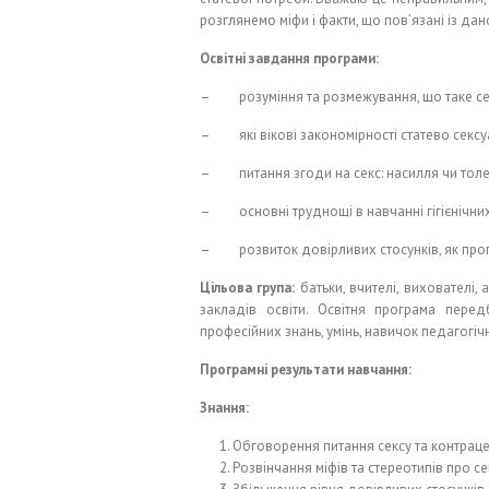
розглянемо міфи і факти, що пов’язані із да
Освітні завдання програми:
– розуміння та розмежування, що таке секс
– які вікові закономірності статево сексуал
– питання згоди на секс: насилля чи толер
– основні труднощі в навчанні гігієнічних
– розвиток довірливих стосунків, як проп
Цільова група:
батьки, вчителі, вихователі, 
закладів освіти. Освітня програма пер
професійних знань, умінь, навичок педагогіч
Програмні результати навчання:
Знання:
Обговорення питання сексу та контраце
Розвінчання міфів та стереотипів про сек