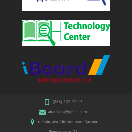
(066) 202-77-17
air.edu.ua@gmail.com
м. Київ, вул. Митрополита Василя
Липківського, 36