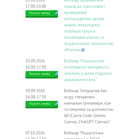
03.09.2026
Вебінар «Діяльнісний
17.00-19.00
підхід до підготовки і
проведення
Подати заявку
нестандартних уроків
мовно-літературної
освітньої галузі в
початкових класах за
педагогічною технологією
«Росток»
23.09.2026
Вебінар "Психологічні
16.00-17.30
особливості емоційного
інтелекту у дітей старшого
Подати заявку
дошкільного віку"
30.09.2026
Вебінар "Інтерактив без
16.00-17.30
коду: створюємо
навчальні тренажери, ігри
Подати заявку
та симуляції за допомогою
ШІ (Canva Code, Gemini
Canvas, ChatGPT Canvas)"
07.10.2026
Вебінар "Педагогічна