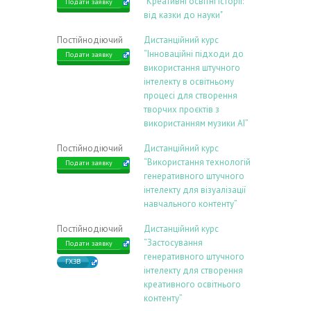
"Креативні освітні історії:
Подати заявку
від казки до науки"
Постійнодіючий
Дистанційний курс
“Інноваційні підходи до
Подати заявку
використання штучного
інтелекту в освітньому
процесі для створення
творчих проєктів з
використанням музики АІ”
Постійнодіючий
Дистанційний курс
“Використання технологій
Подати заявку
генеративного штучного
інтелекту для візуалізації
навчального контенту”
Постійнодіючий
Дистанційний курс
“Застосування
Подати заявку
генеративного штучного
ГХЗВ
інтелекту для створення
креативного освітнього
контенту”