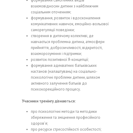
формування саногенних видів
взаємовідносин дитини з найближчим
соціальним оточенням;
формування, розвиток і вдосконалення
комунікативних навичок, емоційно-вольової
саморегуляції поведінки;
створення в дитячому колективі, де
навчається проблемна дитина, атмосфери
прийняття, доброзичливості, відкритості,
взаєморозуміння і підтримки;
розвиток позитивної Я-концепції;
формування адекватних батьківських
настанов (налаштувань) на соціально-
психологічні проблеми дитини, шляхом
активного залучення батьків до
психокорекційного процесу.
Учасники тренінгу дізнаються:
про психологічні методи та методики
збереження та зміцнення професійного
здоров’я;
про ресурси стресостійкості особистості;