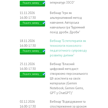
інтернатурі ЗЗСО"
Подати заявку
11.11.2026
Вебінар "Ігри як
16.00-17.30
альтернативний метод
навчання. Авторська
Подати заявку
навчальна гра "Буремний
похід дроби. Дроби"
18.11.2026
Вебінар "Естетотерапія як
16.00-17.30
технологія психолого-
педагогічного супроводу
Подати заявку
розвитку дитини"
25.11.2026
Вебінар "Власний
16.00-17.30
цифровий методист:
створюємо персонального
Подати заявку
ШІ-асистента на своїх
матеріалах (Gemini
Notebook, Gemini Gems,
GPT у ChatGPT)"
02.12.2026
Вебінар "Відвідування та
16.00-17.30
спостереження за уроком