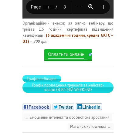
Організаційний внесок за
запис вебінару
, що
триває 1,5 години,
сертифікат підвищення
кваліфікації
(3 академічні години, кредит ЄКТС –
0,1)
–
200 грн.
Оплатити онлайн
Графік вебінарів
Графік проведення тренінгів та майстер-
класів ОСВІТНІЙ WEEKEND
Facebook
Twitter
LinkedIn
←
Емоційний інтелект та особистісне зростання
Магдисюк Людмила
→