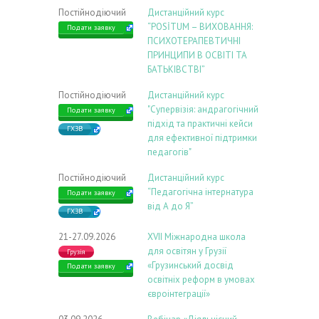
Постійнодіючий
Дистанційний курс
“POSİTUM – ВИХОВАННЯ:
Подати заявку
ПСИХОТЕРАПЕВТИЧНІ
ПРИНЦИПИ В ОСВІТІ ТА
БАТЬКІВСТВІ”
Постійнодіючий
Дистанційний курс
"Супервізія: андрагогічний
Подати заявку
підхід та практичні кейси
ГХЗВ
для ефективної підтримки
педагогів"
Постійнодіючий
Дистанційний курс
“Педагогічна інтернатура
Подати заявку
від А до Я”
ГХЗВ
21-27.09.2026
ХVIІ Міжнародна школа
для освітян у Грузії
Грузія
«Грузинський досвід
Подати заявку
освітніх реформ в умовах
євроінтеграції»