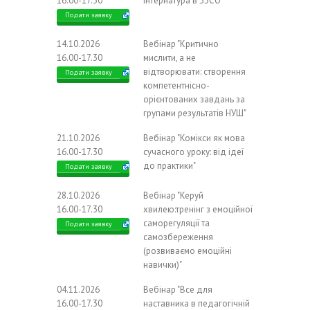
16.00-17.30
інтернатура в ЗЗСО"
Подати заявку
14.10.2026
Вебінар "Критично
16.00-17.30
мислити, а не
відтворювати: створення
Подати заявку
компетентнісно-
орієнтованих завдань за
групами результатів НУШ"
21.10.2026
Вебінар "Комікси як мова
16.00-17.30
сучасного уроку: від ідеї
до практики"
Подати заявку
28.10.2026
Вебінар "Керуй
16.00-17.30
хвилею:тренінг з емоційної
саморегуляції та
Подати заявку
самозбереження
(розвиваємо емоційні
навички)"
04.11.2026
Вебінар "Все для
16.00-17.30
наставника в педагогічній