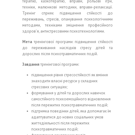
терапію, казкотерапію, вправи, рольові ігри,
техніки, малюнкові методики, вправи-релаксації.
Тренінг сприяє підвищення стійкості до
переживань, стресів, опанування психологічними
методами, техніками зміцнення професійного
здоров’я, антистресовими психотехнологіями.
Мета
тренінгової програми: підвищення стійкості
до переживання наслідків стресу дітей та
дорослих після психотравматичних подій.
Завдання
тренінгової програми:
підвищення рівня стресостійкості як вміння
знаходити власні ресурси у складних
стресових ситуаціях;
формування у дітей та дорослих навичок
самостійного психоемоційного відновлення
після пережитих психотравматичних подій;
підтримка поведінки дітей, яка допомагає їм
адаптуватися до нових соціальних умов
життєдіяльності після пережитих
психотравматичних подій;