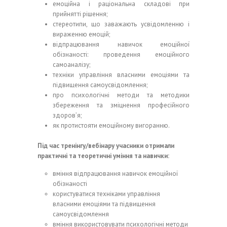
емоційна і раціональна складові при
прийнятті рішення;
стереотипи, що заважають усвідомленню і
вираженню емоцій;
відпрацювання навичок емоційної
обізнаності: проведення емоційного
самоаналізу;
техніки управління власними емоціями та
підвищення самоусвідомлення;
про психологічні методи та методики
збереження та зміцнення професійного
здоров’я;
як протистояти емоційному вигоранню.
Під час тренінгу/вебінару учасники отримали
практичні та теоретичні уміння та навички:
вміння відпрацювання навичок емоційної
обізнаності
користуватися техніками управління
власними емоціями та підвищення
самоусвідомлення
вміння використовувати психологічні методи