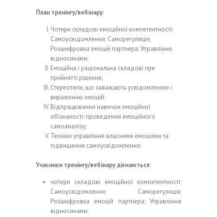
План тренінгу/вебінару
:
Чотири складові емоційної компетентності:
Самоусвідомлення; Саморегуляція;
Розшифровка емоцій партнера; Управління
відносинами;
Емоційна і раціональна складові при
прийнятті рішення;
Стереотипи, що заважають усвідомленню і
вираженню емоцій;
Відпрацювання навичок емоційної
обізнаності: проведення емоційного
самоаналізу;
Техніки управління власними емоціями та
підвищення самоусвідомлення;
Учасники тренінгу/вебінару дізнаються:
чотири складові емоційної компетентності:
Самоусвідомлення; Саморегуляція;
Розшифровка емоцій партнера; Управління
відносинами;