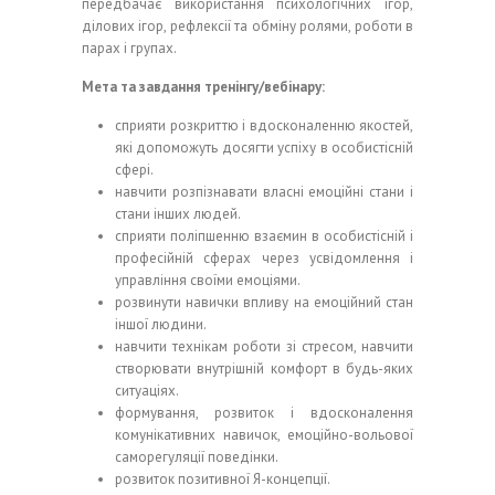
передбачає використання психологічних ігор,
ділових ігор, рефлексії та обміну ролями, роботи в
парах і групах.
Мета та завдання тренінгу/вебінару
:
сприяти розкриттю і вдосконаленню якостей,
які допоможуть досягти успіху в особистісній
сфері.
навчити розпізнавати власні емоційні стани і
стани інших людей.
сприяти поліпшенню взаємин в особистісній і
професійній сферах через усвідомлення і
управління своїми емоціями.
розвинути навички впливу на емоційний стан
іншої людини.
навчити технікам роботи зі стресом, навчити
створювати внутрішній комфорт в будь-яких
ситуаціях.
формування, розвиток і вдосконалення
комунікативних навичок, емоційно-вольової
саморегуляції поведінки.
розвиток позитивної Я-концепції.