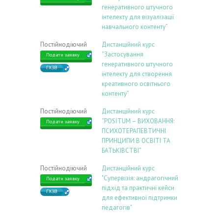
генеративного штучного
інтелекту для візуалізації
навчального контенту”
Постійнодіючий
Дистанційний курс
“Застосування
Подати заявку
генеративного штучного
ГХЗВ
інтелекту для створення
креативного освітнього
контенту”
Постійнодіючий
Дистанційний курс
“POSİTUM – ВИХОВАННЯ:
Подати заявку
ПСИХОТЕРАПЕВТИЧНІ
ПРИНЦИПИ В ОСВІТІ ТА
БАТЬКІВСТВІ”
Постійнодіючий
Дистанційний курс
"Супервізія: андрагогічний
Подати заявку
підхід та практичні кейси
ГХЗВ
для ефективної підтримки
педагогів"