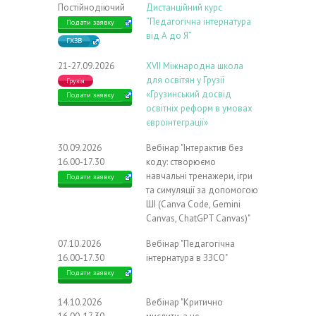
Постійнодіючий
Дистанційний курс
“Педагогічна інтернатура
Подати заявку
від А до Я”
ГХЗВ
21-27.09.2026
ХVIІ Міжнародна школа
для освітян у Грузії
Грузія
«Грузинський досвід
Подати заявку
освітніх реформ в умовах
євроінтеграції»
30.09.2026
Вебінар "Інтерактив без
16.00-17.30
коду: створюємо
навчальні тренажери, ігри
Подати заявку
та симуляції за допомогою
ШІ (Canva Code, Gemini
Canvas, ChatGPT Canvas)"
07.10.2026
Вебінар "Педагогічна
16.00-17.30
інтернатура в ЗЗСО"
Подати заявку
14.10.2026
Вебінар "Критично