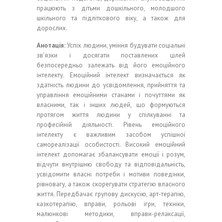
працюють з дітьми дошкільного, молодшого
шкільного та підліткового віку, а також для
дорослих.
Анотація:
Успіх людини, уміння будувати соціальні
зв’язки і досягати поставлених цілей
безпосередньо залежать від його емоційного
інтелекту. Емоційний інтелект визначається як
здатність людини до усвідомлення, прийняття та
управління емоційними станами і почуттями як
власними, так і інших людей, що формуються
протягом життя людини у спілкуванні та
професійній діяльності. Рівень емоційного
інтелекту є важливим засобом успішної
самореалізації особистості. Високий емоційний
інтелект допомагає збалансувати емоції і розум,
відчути внутрішню свободу та відповідальність,
усвідомити власні потреби і мотиви поведінки,
рівновагу, а також скорегувати стратегію власного
життя. Передбачає групову дискусію, арт-терапію,
казкотерапію, вправи, рольові ігри, техніки,
малюнкові методики, вправи-релаксації,