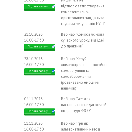
16.00-17.30
мислити, а не
відтворювати: створення
Подати заявку
компетентнісно-
орієнтованих завдань за
групами результатів НУШ"
21.10.2026
Вебінар "Комікси як мова
16.00-17.30
сучасного уроку: від ідеї
до практики"
Подати заявку
28.10.2026
Вебінар "Керуй
16.00-17.30
хвилею:тренінг з емоційної
саморегуляції та
Подати заявку
самозбереження
(розвиваємо емоційні
навички)"
04.11.2026
Вебінар "Все для
16.00-17.30
наставника в педагогічній
інтернатурі ЗЗСО"
Подати заявку
11.11.2026
Вебінар "Ігри як
16.00-17.30
альтернативний метод