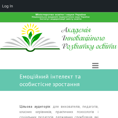
Log In
Емоційний інтелект та
особистісне зростання
Цільова аудиторія
: для вихователів, педагогів,
класних керівників, практичних психологів і
соціальних педагогів, державних службовців, які