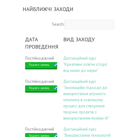
НАЙБЛИЖЧІ ЗАХОДИ
Search:
ДАТА
ВИД ЗАХОДУ
ПРОВЕДЕННЯ
Постійнодіючий
Дистанційний курс
"Креативні освітні історії:
Подати заявку
від казки до науки"
Постійнодіючий
Дистанційний курс
“Інноваційні підходи до
Подати заявку
використання штучного
інтелекту в освітньому
процесі для створення
творчих проєктів з
використанням музики АІ”
Постійнодіючий
Дистанційний курс
“Використання технологій
Подати заявку