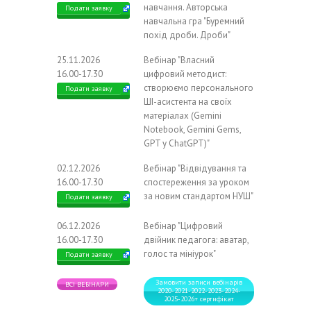
навчання. Авторська
Подати заявку
навчальна гра "Буремний
похід дроби. Дроби"
25.11.2026
Вебінар "Власний
16.00-17.30
цифровий методист:
створюємо персонального
Подати заявку
ШІ-асистента на своїх
матеріалах (Gemini
Notebook, Gemini Gems,
GPT у ChatGPT)"
02.12.2026
Вебінар "Відвідування та
16.00-17.30
спостереження за уроком
за новим стандартом НУШ"
Подати заявку
06.12.2026
Вебінар "Цифровий
16.00-17.30
двійник педагога: аватар,
голос та мініурок"
Подати заявку
Замовити записи вебінарів
ВСІ ВЕБІНАРИ
2020-2021-2022-2023-2024-
2025-2026+ сертифікат