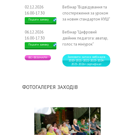
02.12.2026
Вебінар "Відвідування та
16.00-17.30
спостереження за уроком
за новим стандартом НУШ"
Подати заявку
06.12.2026
Вебінар "Цифровий
16.00-17.30
двійник педагога: аватар,
голос та мініурок"
Подати заявку
Замовити записи вебінарів
ВСІ ВЕБІНАРИ
2020-2021-2022-2023-2024-
2025-2026+ сертифікат
ФОТОГАЛЕРЕЯ ЗАХОДІВ