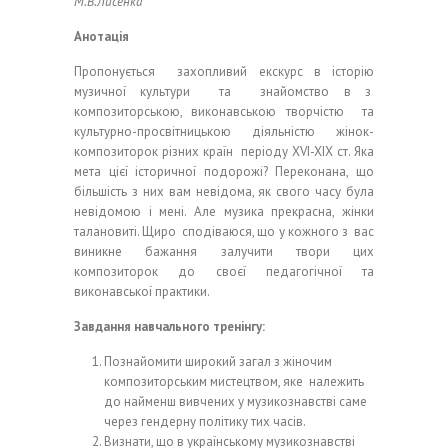
М.В.Лисенка
Анотація
Пропонується захопливий екскурс в історію
музичної культури та знайомство в з
композиторською, виконавською творчістю та
культурно-просвітницькою діяльністю жінок-
композиторок різних країн періоду XVI-XІX ст. Яка
мета цієї історичної подорожі? Переконана, що
більшість з них вам невідома, як свого часу була
невідомою і мені. Але музика прекрасна, жінки
талановиті. Щиро сподіваюся, що у кожного з вас
виникне бажання залучити твори цих
композиторок до своєї педагогічної та
виконавської практики.
Завдання навчального тренінгу:
Познайомити широкий загал з жіночим
композиторським мистецтвом, яке належить
до найменш вивчених у музикознавстві саме
через гендерну політику тих часів.
Визнати, що в українському музикознавстві