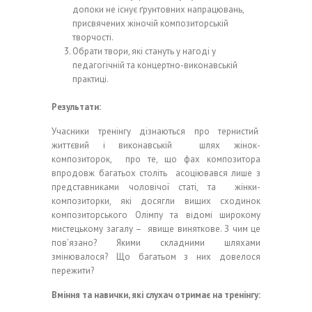
допоки не існує ґрунтовних напрацювань,
присвячених жіночій композиторській
творчості.
Обрати твори, які стануть у нагоді у
педагогічній та концертно-виконавській
практиці.
Результати:
Учасники тренінгу дізнаються про тернистий
життєвий і виконавській шлях жінок-
композиторок, про те, що фах композитора
впродовж багатьох століть асоціювався лише з
представниками чоловічої статі, та жінки-
композиторки, які досягли вищих сходинок
композиторського Олімпу та відомі широкому
мистецькому загалу – явище виняткове. З чим це
пов’язано? Якими складними шляхами
змінювалося? Що багатьом з них довелося
пережити?
Вміння та навички, які слухач отримає на тренінгу: