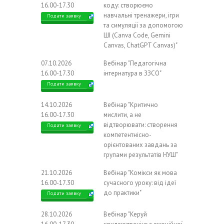
16.00-17.30
коду: створюємо
навчальні тренажери, ігри
Подати заявку
та симуляції за допомогою
ШІ (Canva Code, Gemini
Canvas, ChatGPT Canvas)"
07.10.2026
Вебінар "Педагогічна
16.00-17.30
інтернатура в ЗЗСО"
Подати заявку
14.10.2026
Вебінар "Критично
16.00-17.30
мислити, а не
відтворювати: створення
Подати заявку
компетентнісно-
орієнтованих завдань за
групами результатів НУШ"
21.10.2026
Вебінар "Комікси як мова
16.00-17.30
сучасного уроку: від ідеї
до практики"
Подати заявку
28.10.2026
Вебінар "Керуй