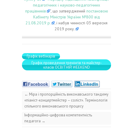
педагогічних і науково-педагогічних
працівників
”, що затверджений
постановою
Кабінету Міністрів України №800 від
21.08.2019 р.
, і набув чинності 03 вересня
2019 року.
Графік вебінарів
Графік проведення тренінгів та майстер-
класів ОСВІТНІЙ WEEKEND
Facebook
Twitter
LinkedIn
←
Міра і пропорційність виконавського тандему
«піаніст-концертмейстер – соліст». Термінологія
спільного виконавського процесу
Інформаційно-цифрова компетентність
педагога
→