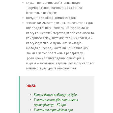
слухач поповнить свої знання щодо
творчості жінок-композиторок різних
історичних періодів;
почує твори жінок-композиторок;
зможе залучити твори цих композиторок для
впровадження у навчальний курс не лише
класу концертмейстерства, класів сольного та
камерного співу, інструментальних класів, а й
класу фортепіано музичних закладів
молодшої, середньої та вищої навчальної
ланки з метою збагачення репертуару,
розширення світоглядних орієнтирів і,
ширше – загальної картини розвитку світової
музичної культури та виконавства.
УВАГА!
Запису даного вебінару не буде.
Участь платна (без отримання
сертифікату) – 50 грн.
Участь та сертифікат про