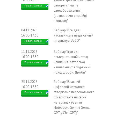
16.00-17.30
хвилею:тренінг з емоційної
саморегуляції та
Подати заявку
самозбереження
(розвиваємо емоційні
навички)"
04.11.2026
Вебінар "Все для
16.00-17.30
наставника в педагогічній
інтернатурі ЗЗСО"
Подати заявку
11.11.2026
Вебінар "Ігри як
16.00-17.30
альтернативний метод
навчання. Авторська
Подати заявку
навчальна гра "Буремний
похід дроби. Дроби"
25.11.2026
Вебінар "Власний
16.00-17.30
цифровий методист:
створюємо персонального
Подати заявку
ШІ-асистента на своїх
матеріалах (Gemini
Notebook, Gemini Gems,
GPT у ChatGPT)"