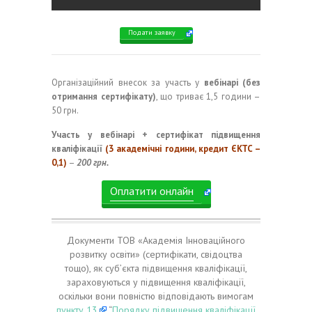
Подати заявку
Організаційний внесок за участь у
вебінарі (без
отримання сертифікату)
, що триває 1,5 години –
50 грн.
Участь у вебінарі + сертифікат підвищення
кваліфікації
(3 академічні години, кредит ЄКТС –
0,1)
–
200 грн.
Оплатити онлайн
Документи ТОВ «Академія Інноваційного
розвитку освіти» (сертифікати, свідоцтва
тощо), як суб’єкта підвищення кваліфікації,
зараховуються у підвищення кваліфікації,
оскільки вони повністю відповідають вимогам
пункту 13
“
Порядку підвищення кваліфікації