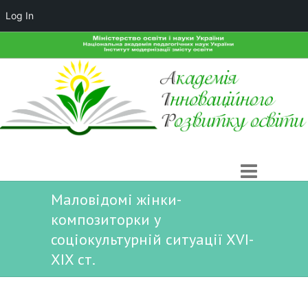
Log In
Маловідомі жінки-
композиторки у
соціокультурній ситуації XVI-
XІX ст.