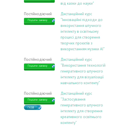
від казки до науки"
Постійнодіючий
Дистанційний курс
“Інноваційні підходи до
Подати заявку
використання штучного
інтелекту в освітньому
процесі для створення
творчих проєктів з
використанням музики АІ”
Постійнодіючий
Дистанційний курс
“Використання технологій
Подати заявку
генеративного штучного
інтелекту для візуалізації
навчального контенту”
Постійнодіючий
Дистанційний курс
“Застосування
Подати заявку
генеративного штучного
ГХЗВ
інтелекту для створення
креативного освітнього
контенту”