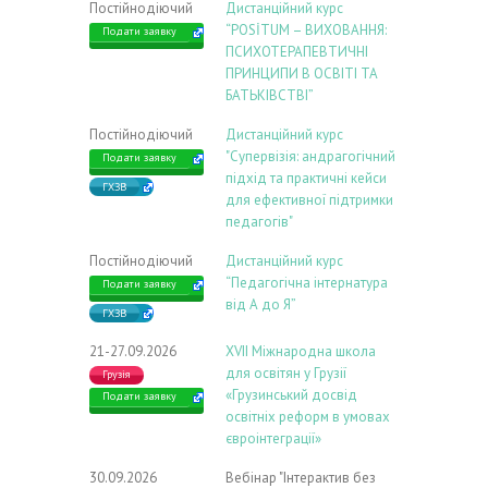
Постійнодіючий
Дистанційний курс
“POSİTUM – ВИХОВАННЯ:
Подати заявку
ПСИХОТЕРАПЕВТИЧНІ
ПРИНЦИПИ В ОСВІТІ ТА
БАТЬКІВСТВІ”
Постійнодіючий
Дистанційний курс
"Супервізія: андрагогічний
Подати заявку
підхід та практичні кейси
ГХЗВ
для ефективної підтримки
педагогів"
Постійнодіючий
Дистанційний курс
“Педагогічна інтернатура
Подати заявку
від А до Я”
ГХЗВ
21-27.09.2026
ХVIІ Міжнародна школа
для освітян у Грузії
Грузія
«Грузинський досвід
Подати заявку
освітніх реформ в умовах
євроінтеграції»
30.09.2026
Вебінар "Інтерактив без