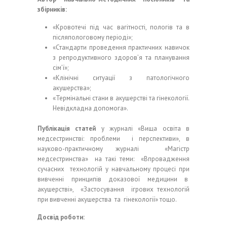
збірників:
«Кровотечі під час вагітності, пологів та в
післяпологовому періоді»;
«Стандарти проведення практичних навичок
з репродуктивного здоров’я та планування
сім’ї»;
«Клінічні ситуації з патологічного
акушерства»;
«Термінальні стани в акушерстві та гінекології.
Невідкладна допомога».
Публікація статей
у журналі «Вища освіта в
медсестринстві: проблеми і перспективи», в
науково-практичному журналі «Магістр
медсестринства» на такі теми: «Впровадження
сучасних технологій у навчальному процесі при
вивченні принципів доказової медицини в
акушерстві», «Застосування ігрових технологій
при вивченні акушерства та гінекології» тощо.
Досвід роботи: