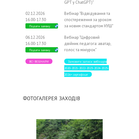
GPT у ChatGPT)"
02.12.2026
Вебінар "Відвідування та
16.00-17.30
спостереження за уроком
за новим стандартом НУШ"
Подати заявку
06.12.2026
Вебінар "Цифровий
16.00-17.30
двійник педагога: аватар,
голос та мініурок"
Подати заявку
ВСІ ВЕБІНАРИ
Замовити записи вебінарів
2020-2021-2022-2023-2024-2025-
2026+ сертифікат
ФОТОГАЛЕРЕЯ ЗАХОДІВ