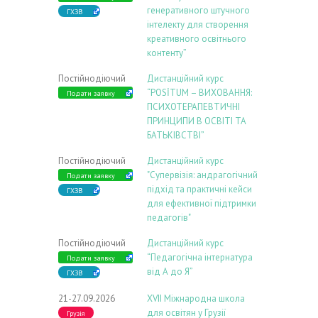
генеративного штучного
ГХЗВ
інтелекту для створення
креативного освітнього
контенту”
Постійнодіючий
Дистанційний курс
“POSİTUM – ВИХОВАННЯ:
Подати заявку
ПСИХОТЕРАПЕВТИЧНІ
ПРИНЦИПИ В ОСВІТІ ТА
БАТЬКІВСТВІ”
Постійнодіючий
Дистанційний курс
"Супервізія: андрагогічний
Подати заявку
підхід та практичні кейси
ГХЗВ
для ефективної підтримки
педагогів"
Постійнодіючий
Дистанційний курс
“Педагогічна інтернатура
Подати заявку
від А до Я”
ГХЗВ
21-27.09.2026
ХVIІ Міжнародна школа
для освітян у Грузії
Грузія