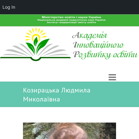
Log In
Козирацька Людмила
Миколаївна