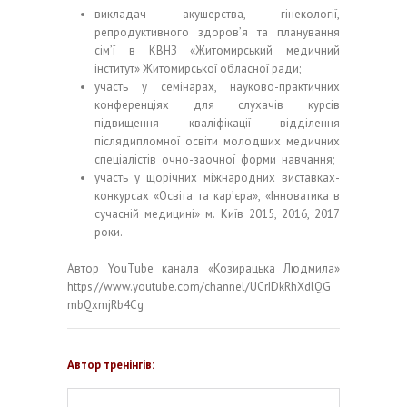
викладач акушерства, гінекології,
репродуктивного здоров’я та планування
сім’ї в КВНЗ «Житомирський медичний
інститут» Житомирської обласної ради;
участь у семінарах, науково-практичних
конференціях для слухачів курсів
підвищення кваліфікації відділення
післядипломної освіти молодших медичних
спеціалістів очно-заочної форми навчання;
участь у щорічних міжнародних виставках-
конкурсах «Освіта та кар’єра», «Інноватика в
сучасній медицині» м. Київ 2015, 2016, 2017
роки.
Автор YouTube канала «Козирацька Людмила»
https://www.youtube.com/channel/UCrIDkRhXdlQG
mbQxmjRb4Cg
Автор тренінгів: