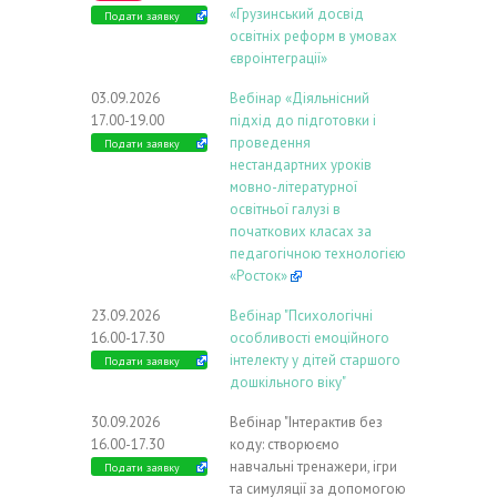
«Грузинський досвід
Подати заявку
освітніх реформ в умовах
євроінтеграції»
03.09.2026
Вебінар «Діяльнісний
17.00-19.00
підхід до підготовки і
проведення
Подати заявку
нестандартних уроків
мовно-літературної
освітньої галузі в
початкових класах за
педагогічною технологією
«Росток»
23.09.2026
Вебінар "Психологічні
16.00-17.30
особливості емоційного
інтелекту у дітей старшого
Подати заявку
дошкільного віку"
30.09.2026
Вебінар "Інтерактив без
16.00-17.30
коду: створюємо
навчальні тренажери, ігри
Подати заявку
та симуляції за допомогою