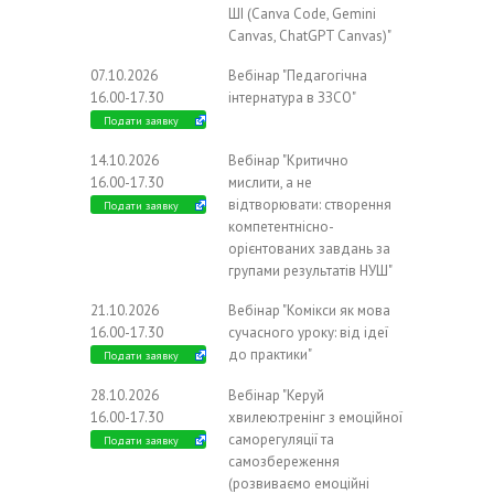
ШІ (Canva Code, Gemini
Canvas, ChatGPT Canvas)"
07.10.2026
Вебінар "Педагогічна
16.00-17.30
інтернатура в ЗЗСО"
Подати заявку
14.10.2026
Вебінар "Критично
16.00-17.30
мислити, а не
відтворювати: створення
Подати заявку
компетентнісно-
орієнтованих завдань за
групами результатів НУШ"
21.10.2026
Вебінар "Комікси як мова
16.00-17.30
сучасного уроку: від ідеї
до практики"
Подати заявку
28.10.2026
Вебінар "Керуй
16.00-17.30
хвилею:тренінг з емоційної
саморегуляції та
Подати заявку
самозбереження
(розвиваємо емоційні