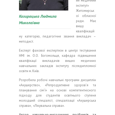
ий медичний
інститут»
Житомирськ
Козирацька Людмила
ої обласної
ради. Має
Миколаївна
вищу
кваліфікацій
ну категорію, педагогічне звання викладач –
методист.
Експерт фахової експертизи в центрі тестування
НМІ ім. О.О. Богомольця, кафедра підвищення
кваліфікації викладачів вищих медичних
навчальних закладів інституту післядипломної
освіти м. Київ.
Розробила робочі навчальні програми дисциплін
«Акушерство», «Репродуктивне здоров’я та
планування сім’ї» на основі компетентнісного
підходу для студентів освітнього ступеня
молодший спеціаліст, спеціалізації «Акушерська
справа», «Лікувальна справа».
Автор навчально-методичних посібників та