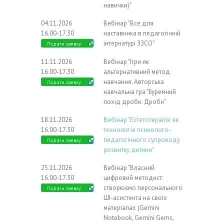
навички)"
04.11.2026
Вебінар "Все для
16.00-17.30
наставника в педагогічній
інтернатурі ЗЗСО"
Подати заявку
11.11.2026
Вебінар "Ігри як
16.00-17.30
альтернативний метод
навчання. Авторська
Подати заявку
навчальна гра "Буремний
похід дроби. Дроби"
18.11.2026
Вебінар "Естетотерапія як
16.00-17.30
технологія психолого-
педагогічного супроводу
Подати заявку
розвитку дитини"
25.11.2026
Вебінар "Власний
16.00-17.30
цифровий методист:
створюємо персонального
Подати заявку
ШІ-асистента на своїх
матеріалах (Gemini
Notebook, Gemini Gems,