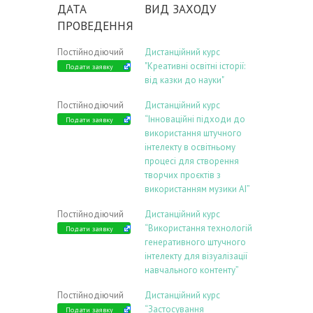
ДАТА
ВИД ЗАХОДУ
ПРОВЕДЕННЯ
Постійнодіючий
Дистанційний курс
"Креативні освітні історії:
Подати заявку
від казки до науки"
Постійнодіючий
Дистанційний курс
“Інноваційні підходи до
Подати заявку
використання штучного
інтелекту в освітньому
процесі для створення
творчих проєктів з
використанням музики АІ”
Постійнодіючий
Дистанційний курс
“Використання технологій
Подати заявку
генеративного штучного
інтелекту для візуалізації
навчального контенту”
Постійнодіючий
Дистанційний курс
“Застосування
Подати заявку