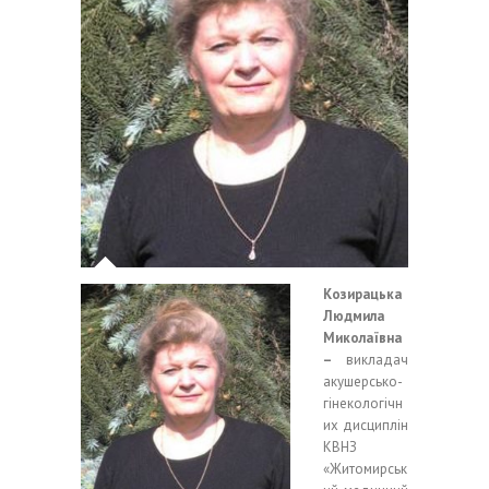
Козирацька
Людмила
Миколаївна
–
викладач
акушерсько-
гінекологічн
их дисциплін
КВНЗ
«Житомирськ